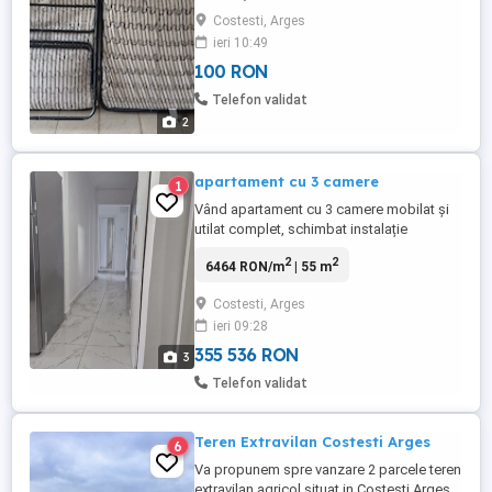
bucata 100 lei bucata.
Costesti, Arges
ieri 10:49
100 RON
Telefon validat
2
apartament cu 3 camere
1
Vând apartament cu 3 camere mobilat și
utilat complet, schimbat instalație
electrică și sanitară, izolat exterior, gresie,
2
2
6464 RON/m
| 55 m
faianță, parchet, etc.
Costesti, Arges
ieri 09:28
355 536 RON
3
Telefon validat
Teren Extravilan Costesti Arges
6
Va propunem spre vanzare 2 parcele teren
extravilan agricol situat in Costesti Arges ,