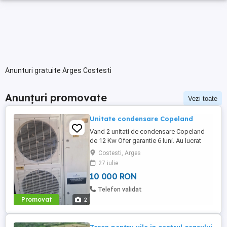
Anunturi gratuite Arges Costesti
Anunțuri promovate
Vezi toate
Unitate condensare Copeland
Vand 2 unitati de condensare Copeland
de 12 Kw Ofer garantie 6 luni. Au lucrat
decat 2 luni
Costesti, Arges
27 iulie
10 000 RON
Telefon validat
Promovat
2