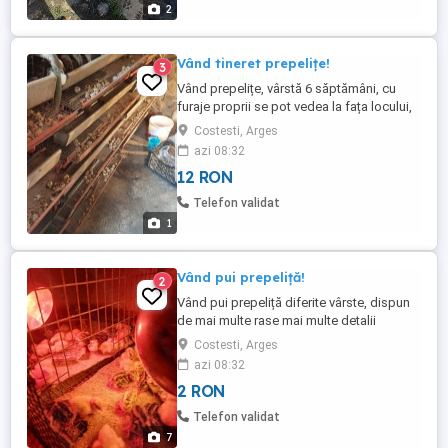
2
Vând tineret prepelițe!
3
Vând prepelițe, vârstă 6 săptămâni, cu
furaje proprii se pot vedea la fața locului,
păsările se dau le ales! mai multe detalii
Costesti, Arges
telefonic Pot oferi și ouă de incubat!
azi 08:32
12 RON
Telefon validat
1
Vând pui prepeliță!
2
Vând pui prepeliță diferite vârste, dispun
de mai multe rase mai multe detalii
telefonic!
Costesti, Arges
azi 08:32
2 RON
Telefon validat
7