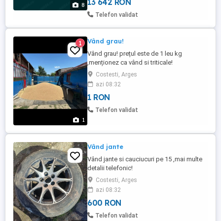
13 642 RON
8
Telefon validat
Vând grau!
1
Vând grau! prețul este de 1 leu kg
,menționez ca vând si triticale!
Costesti, Arges
azi 08:32
1 RON
Telefon validat
1
Vând jante
Vând jante si cauciucuri pe 15 ,mai multe
detalii telefonic!
Costesti, Arges
azi 08:32
600 RON
Telefon validat