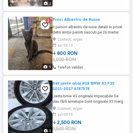
1
Pisici Albastru de Rusia
2
3 puisori albastru de rusia detalii in privat
detin ambii parinti nascuti pe 26 martie
invatati la litiera mai am un motanel si 2
Costesti, Arges
pisicute
azi 09:13
800 RON
1,000 RON
5
Telefon validat
Set jante aliaj R18 BMW X3 F25
2011-2017 6787578
Jante bmw X3 originale Impecabile Se
dau fără anvelope Sunt originale X3 merg
pe mai multe modele bmw 5x120
Costesti, Arges
azi 09:13
2,500 RON
3,500 RON
2