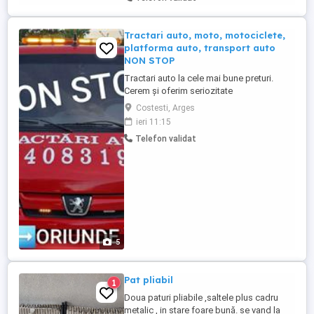
Tractari auto, moto, motociclete,
platforma auto, transport auto
NON STOP
Tractari auto la cele mai bune preturi.
Cerem și oferim seriozitate
Costesti, Arges
ieri 11:15
Telefon validat
5
Pat pliabil
1
Doua paturi pliabile ,saltele plus cadru
metalic , in stare foare bună. se vand la