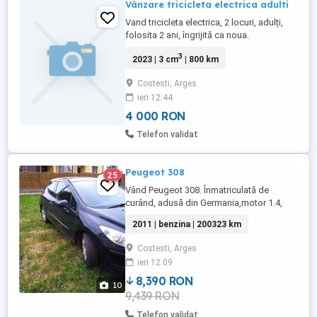
Vânzare tricicleta electrica adulti
Vand tricicleta electrica, 2 locuri, adulți,
folosita 2 ani, îngrijită ca noua.
3
2023 | 3 cm
| 800 km
Costesti, Arges
ieri 12:44
4 000 RON
Telefon validat
Peugeot 308
25
Vând Peugeot 308. Înmatriculată de
curând, adusă din Germania,motor 1.4,
benzina,anul 2011.pret 1600ero,fix.Primul
2011 | benzina | 200323 km
proprietar în țară.
Costesti, Arges
ieri 12:09
8,390 RON
10
9,439 RON
Telefon validat