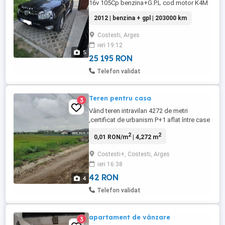
16v 105Cp benzina+G.P.L cod motor K4M
tracțiune fața (4x2)cutia de viteze in 5
2012 | benzina + gpl | 203000 km
Rapoarte de viteza. 2. Echipare: mașina
vine cu nivelu de echipare Laureate cu
Costesti, Arges
pachetu exterior Pack Look. Exterior:
ieri 19:12
Oglinzi retrovizoare în nuanța argintie.
5
Bare de plafon longitudinale. ...
25 195 RON
Telefon validat
Teren pentru casa
3
Vând teren intravilan 4272 de metri
,certificat de urbanism P+1 aflat între case
pe strada Visinilor la 7 minute de orașul
2
2
0,01 RON/m
| 4,272 m
Costesti Terenul este plat și are o
deschidere de 49,7m fiind foarte ușor de
Costesti+, Costesti, Arges
parcelat în 3,4 loturi Prin fata terenului trec
ieri 16:38
apa ,curentul și canalizarea în proiect de
aprobare ...
42 RON
4
Telefon validat
apartament de vânzare
3