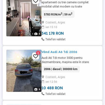
apartament cu trei camere complet
mobilat utilat modern cu toate
îmbunătățirile posibile sau schimb cu
2
2
5783 RON/m
| 59 m
garsoniera confort 1 Pitești plus diferența
din partea clientului
Costesti, Arges
ieri 15:10
341 178 RON
4
Telefon validat
Vând Audi A6 Tdi 2006
1
Audi A6 Tdi motor 3000 pentru
dezmembrare, mașina este în stare
completă de funcționare
2006 | diesel | 300000 km
Costesti, Arges
ieri 12:56
10 488 RON
4
Telefon validat