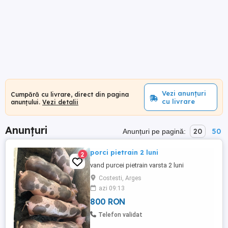
Vezi anunțuri
Cumpără cu livrare, direct din pagina
cu livrare
anunțului.
Vezi detalii
Anunțuri
20
50
Anunțuri pe pagină:
porci pietrain 2 luni
2
vand purcei pietrain varsta 2 luni
Costesti, Arges
azi 09:13
800 RON
Telefon validat