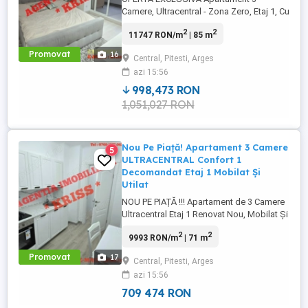
Camere, Ultracentral - Zona Zero, Etaj 1, Cu
Terasă De 60 Mp. Și Suprafață
2
2
11747 RON/m
| 85 m
Generoasă, Mobilat Și Utilat, 85 Mp. - Vă
propun spre achiziție un apartament
Promovat
16
Central, Pitesti, Arges
deosebit de rar pe piață, situat în zona
azi 15:56
ultracentrală Zona Zero, una dintre cele
mai căutate ...
998,473 RON
1,051,027 RON
Nou Pe Piață! Apartament 3 Camere
5
ULTRACENTRAL Confort 1
Decomandat Etaj 1 Mobilat Și
Utilat
NOU PE PIAȚĂ !!! Apartament de 3 Camere
Ultracentral Etaj 1 Renovat Nou, Mobilat Și
Utilat Nou Pitești - Confort, rafinament și
2
2
9993 RON/m
| 71 m
accesibilitate într-o locație premium Te
invităm să descoperi un apartament
Promovat
17
Central, Pitesti, Arges
complet renovat, situat în inima orașului
azi 15:56
Pitești, ideal pentru locuit sau investiție. ...
709 474 RON