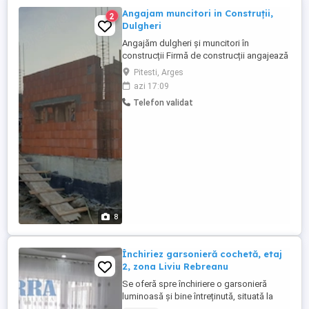
Angajam muncitori in Construții,
2
Dulgheri
Angajăm dulgheri și muncitori în
construcții Firmă de construcții angajează
dulgheri și muncitori pentru lucrări în
Pitesti, Arges
construcții. 250 lei zi Carte de muncă
azi 17:09
Lucrări constante Căutăm persoane
Telefon validat
serioase și cu experiență în domeniu.
Zona Pitești Argeș Detalii la telefon:
8
Închiriez garsonieră cochetă, etaj
2, zona Liviu Rebreanu
Se oferă spre închiriere o garsonieră
luminoasă și bine întreținută, situată la
etajul 2, într-o zonă liniștită și accesibilă.