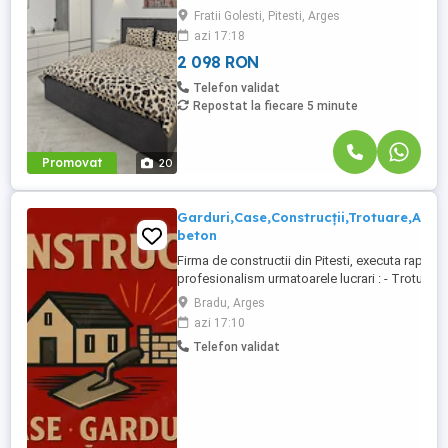
etajul 4 5, cu lift . Garsoniera este foarte
Fratii Golesti, Pitesti, Arges
spatioasa, are 48mp totali, utili 42mp, un
azi 17:18
balcon pe lungimea camerei si a
bucatariei, incalzire ...
2 098 RON
Telefon validat
Repostat la fiecare 5 minute
Promovat
20
Garduri,Case,Construcții,Trotuare,Alei,
beton
Firma de constructii din Pitesti, executa rapid si
profesionalism urmatoarele lucrari : - Trotuare 
- Alei pietonale - Alei carosabile - Parcare auto 
Bradu, Arges
trecere sant de scurgere a apelor - Construire g
azi 17:10
fundatie, elevatie, stalpi beton - Gard (fundatie
Telefon validat
elevatie,teava rectangulara+ ...