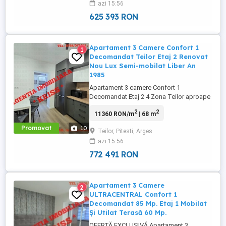
azi 15:56
exclusivitate un apartament de 3 camere
Plus Living ...
625 393 RON
Apartament 3 Camere Confort 1
1
Decomandat Teilor Etaj 2 Renovat
Nou Lux Semi-mobilat Liber An
1985
Apartament 3 camere Confort 1
Decomandat Etaj 2 4 Zona Teilor aproape
de Centru Renovat integral Totul nou,
2
2
11360 RON/m
| 68 m
nefolosit Parcare rezervată Două Grupuri
sanitare An 1985 68 Mp. - Într-una dintre
Promovat
10
Teilor, Pitesti, Arges
cele mai apreciate zone ale Piteștiului, în
azi 15:56
imediata apropiere a centrului, se află
acest ...
772 491 RON
Apartament 3 Camere
2
ULTRACENTRAL Confort 1
Decomandat 85 Mp. Etaj 1 Mobilat
Și Utilat Terasă 60 Mp.
OFERTĂ EXCLUSIVĂ Apartament 3