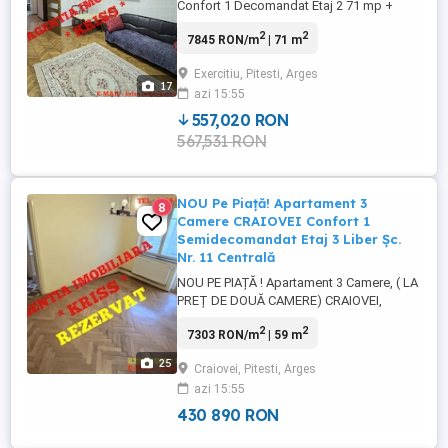
Confort 1 Decomandat Etaj 2 71 mp +
Boxă 15 mp Aproape de Centru - Îți
2
2
7845 RON/m
| 71 m
prezentăm un apartament de 3 camere,
confort 1, decomandat, situat într-una
Exercitiu, Pitesti, Arges
dintre cele mai apreciate zone ale
17
azi 15:55
cartierului Exercițiu Traian, ...
557,020 RON
567,531 RON
NOU Pe Piață! Apartament 3
8
Camere CRAIOVEI Confort 1
Semidecomandat Etaj 3 Liber Șc.
Nr. 11 Centrală
NOU PE PIAȚĂ ! Apartament 3 Camere, ( LA
PREȚ DE DOUĂ CAMERE) CRAIOVEI,
Poziție Excelentă Lângă Școala Nr. 11, Preț
2
2
7303 RON/m
| 59 m
NEGOCIABIL !!! - Agenția imobiliară *
KRISS * are plăcerea de a prezenta în
25
Craiovei, Pitesti, Arges
exclusivitate un apartament cu 3 camere,
azi 15:55
confort I, semidecomandat, situat la etajul
3 ...
430 890 RON