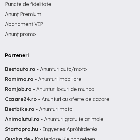
Puncte de fidelitate
Anunț Premium
Abonament VIP
Anunț promo
Parteneri
Bestauto.ro
- Anunturi auto/moto
Romimo.ro
- Anunturi imobiliare
Romjob.ro
- Anunturi locuri de munca
Cazare24.ro
- Anunturi cu oferte de cazare
Bestbike.ro
- Anunturi moto
Animalutul.ro
- Anunturi gratuite animale
Startapro.hu
- Ingyenes Apróhirdetés
Quoka.de
- Kostenlose Kleinanzeigen