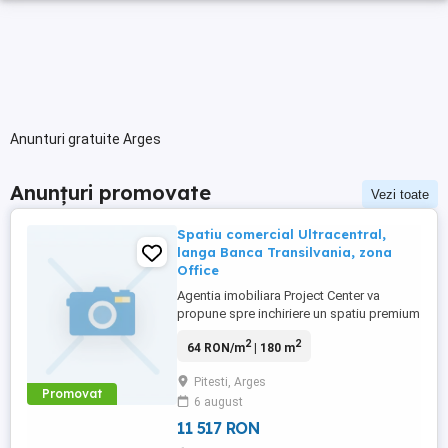
Anunturi gratuite Arges
Anunțuri promovate
Vezi toate
Spatiu comercial Ultracentral,
langa Banca Transilvania, zona
Office
Agentia imobiliara Project Center va
propune spre inchiriere un spatiu premium
de birouri, amplasat ultracentral, la etajul 3
2
2
64 RON/m
| 180 m
al unui imobil modern, dotat cu lift, avand
acces rapid catre centre comerciale,
Pitesti, Arges
institutii publice, banci si alte puncte de
Promovat
6 august
interes. Pozitionarea excelenta, intr-o zona
cu trafic ...
11 517 RON