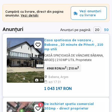
Vezi anunțuri
Cumpără cu livrare, direct din pagina
cu livrare
anunțului.
Vezi detalii
Anunțuri
20
50
Anunțuri pe pagină:
Casa spatioasa de vanzare ,
Babana , 20 minute de Pitesti , 210
mp utili
CASĂ SPAȚIOASĂ DE VÂNZARE BĂBANA,
ARGEȘ | 210 MP UTIL Proprietate
deosebită, situată în **Comuna Băbana,
2
2
4968 RON/m
| 210 m
județul Argeș**, într-o zonă liniștită,
aproape de pădure. Casa este ideală
Babana, Arges
pentru o familie numeroasă sau pentru cei
18
azi 17:31
care își doresc confort, spațiu și natură.
Suprafata utilă: 210 mp Construită ...
1 043 197 RON
De inchiriat spatiu comercial
8
202mp - direct proprietar