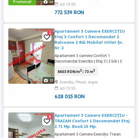
Promovat
16
azi 15:55
Amplasat la etajul 1 al unui bloc prevăzut
cu lift, acest ...
772 539 RON
Apartament 3 Camere EXERCIȚIU
1
Etaj 3 Confort 1 Decomandat 2
Balcoane 2 Băi Mobilat Utilat Șc.
Nr. 2
Apartament 3 camere Confort 1
Decomandat Exercițiu | Etaj 3 | 2 băi | 2
balcoane | Mobilat & Utilat | Boxă 10 mp |
2
2
8603 RON/m
| 73 m
Parcare Rezervată - Într-una dintre cele mai
căutate zone ale cartierului Exercițiu, la
13
Exercitiu, Pitesti, Arges
câțiva pași de Școala nr. 2 și Lidl, se află
azi 15:55
acest ...
628 015 RON
Apartament 3 Camere EXERCIȚIU -
8
TRAIAN Confort 1 Decomandat Etaj
2 71 Mp. Boxă 15 Mp.
Apartament 3 Camere Exercițiu Traian