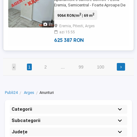
Eremia, Semicentral - Foarte Aproape De
Centru - Etaj intermediar Bloc cu lift
2
2
9064 RON/m
| 69 m
Renovare Integrală Mobilat & Utilat
Complet Două băi Două balcoane Vă
21
Eremia, Pitesti, Arges
prezentăm un apartament de 3 camere
azi 15:55
situat într-una dintre cele mai apreciate ...
625 387 RON
›
‹
1
2
…
99
100
Publi24
Arges
Anunturi
Categorii
Subcategorii
Județe