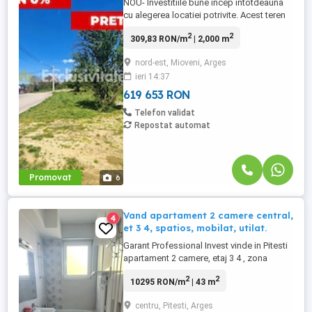
NOU- Investitiile bune incep intotdeauna
cu alegerea locatiei potrivite. Acest teren
intravilan situat in Mioveni – Strada
2
2
309,83 RON/m
| 2,000 m
Egalitatii iti ofera exact combinatia pe care
multi o cauta: liniste, acces facil si
nord-est, Mioveni, Arges
potential excelent de dezvoltare. -
ieri 14:37
Suprafata totala: 2.000 mp - Front stradal:
15,22 ml - Acces ...
619 653 RON
Telefon validat
Repostat automat
Promovat
6
Vand apartament 2 camere central,
4
et 3 4, spatios, mobilat, utilat.
Garant Professional Invest vinde in Pitesti
apartament 2 camere, etaj 3 4 , zona
centrala, bld Republicii-Teatru Davila. Gata
2
2
10295 RON/m
| 43 m
de mutat. Flexibilitatea este cuvântul cheie
atunci când vorbim despre acesat imobil,
centru, Pitesti, Arges
Această flexibilitate permite