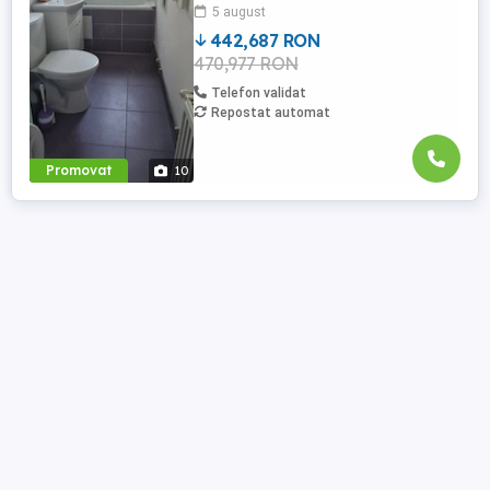
5 august
personalizarea spațiului în funcție de
preferințele și nevoile ...
442,687 RON
470,977 RON
Telefon validat
Repostat automat
Promovat
10