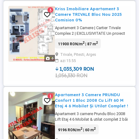
Kriss Imobiliare Apartament 3
3
Camere TRIVALE Bloc Nou 2025
Comision 0%
Apartament 3 Camere | Cartier Trivale
Complex 2 | EXCLUSIVITATE Un proiect
rezidențial modern, construit la cele mai
2
2
11900 RON/m
| 87 m
înalte standarde În Inima Cartierului Trivale
! - Caracteristici generale : Construcție
Trivale, Pitesti, Arges
nouă = 2025-2026, finalizare în decembrie
6
azi 15:55
2026 - P+3 nivele, ...
1,035,309 RON
1,056,330 RON
Apartament 3 Camere PRUNDU
1
Confort 1 Bloc 2008 Cu Lift 60 M
Etaj 4 6 Mobilat Și Utilat Complet !
Apartament 3 camere Prundu Bloc 2008
Lift Etaj 4 6 Mobilat & utilat complet 2 băi
2 balcoane Aer condiționat Parcare - În
2
2
9196 RON/m
| 60 m
cartierul Prundu, într-un bloc modern
construit în 2008, dotat cu ...