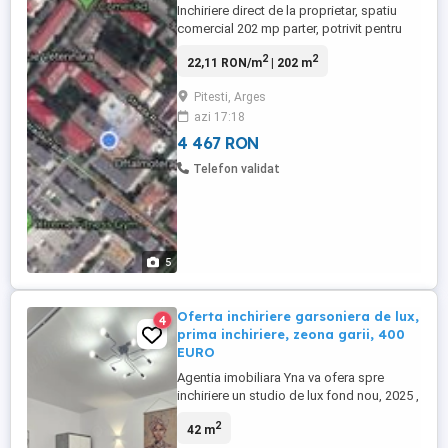
Inchiriere direct de la proprietar, spatiu
comercial 202 mp parter, potrivit pentru
afaceri care necesita suprafata generoasa
2
2
22,11 RON/m
| 202 m
si acces facil. Spatiul ofera: - 200 mp utili
pe un singur nivel - posibilitate de
Pitesti, Arges
configurare si compartimentare dupa
azi 17:18
necesitati - toate utilitatile disponibile +
sistem de ...
4 467 RON
Telefon validat
5
Oferta inchiriere garsoniera de lux,
4
prima inchiriere, zeona garii, 400
EURO
Agentia imobiliara Yna va ofera spre
inchiriere un studio de lux fond nou, 2025 ,
aflata la prima inchiriere , situata in
2
42 m
proximitatea garii si a Mc. Donalds-ului, la