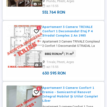
Prundu, Pitesti, Arges
14
azi 15:55
551 764 RON
Apartament 3 Camere TRIVALE
1
Confort 1 Decomandat Etaj P 4
Stradal Complex 2 An 1985
Apartament 3 Camere TRIVALE Complexul
2 Confort 1 Decomandat STRADAL La
bulevard, Etaj P 4, Balcon 6,5 M, An
2
2
8882 RON/m
| 71 m
construcție 1985, fondurile noi, 71 Mp.,
Două grupuri sanitare, baie mare cu geam,
Trivale, Pitesti, Arges
toate utilitățile trase separat, centrală
2
azi 15:55
termică cu instalație pe cupru, termopan,
gresie și faianță, boxă, ...
630 595 RON
Apartament 3 Camere Confort 1
6
Eremia - Semicentral Renovat
Integral Mobilat Și Utilat Complet
Liber
Apartament 3 camere Confort 1 Zona