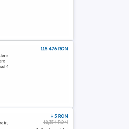
115 476 RON
edere
are
sol 4
5 RON
18,354 RON
etri,