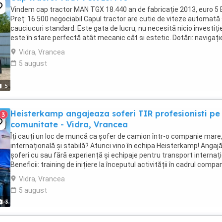
Vindem cap tractor MAN TGX 18.440 an de fabricație 2013, euro 5 
Preț: 16.500 negociabil Capul tractor are cutie de viteze automată 
cauciucuri standard. Este gata de lucru, nu necesită nicio investiție
este în stare perfectă atât mecanic cât si estetic. Dotări: navigați
bluetooth, climă ...
Vidra, Vrancea
5 august
5
Heisterkamp angajeaza soferi TIR profesionisti pe
3
comunitate - Vidra, Vrancea
Îți cauți un loc de muncă ca șofer de camion într-o companie mare
internațională și stabilă? Atunci vino în echipa Heisterkamp! Anga
șoferi cu sau fără experiență și echipaje pentru transport internați
Beneficii: training de inițiere la începutul activității în cadrul compan
training ...
Vidra, Vrancea
5 august
3