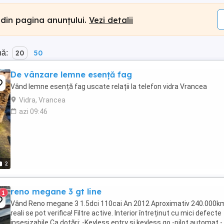
 din pagina anunțului.
Vezi detalii
nă:
20
50
De vânzare lemne esență fag
Vând lemne esență fag uscate relații la telefon vidra Vrancea
Vidra, Vrancea
azi 09:46
2
reno megane 3 gt line
1
Vând Reno megane 3 1.5dci 110cai An 2012 Aproximativ 240.000k
reali se pot verifica! Filtre active. Interior întreținut cu mici defecte
insesizabile Ca dotări: -Keyless entry și keyless go -pilot automat -