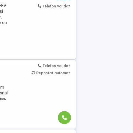
EEV.
Telefon validat
și
,
e cu
Telefon validat
Repostat automat
,
jăm
onal.
iei;