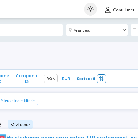
ane
Companii
RON
EUR
Sortează
Contul meu
13
oane
Companii
RON
EUR
Sortează
0
13
Șterge toate filtrele
e
–
Vezi toate
Heisterkamp angajeaza soferi TIR profesionisti pe