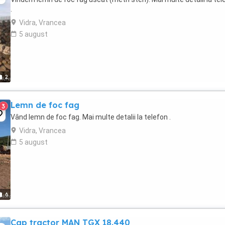
.
Vidra, Vrancea
5 august
2
Lemn de foc fag
3
Vând lemn de foc fag. Mai multe detalii la telefon .
Vidra, Vrancea
5 august
6
Cap tractor MAN TGX 18.440