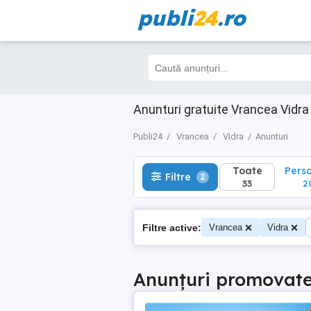
publi
24
.ro
Toate
Perso
Filtre
2
33
20
Anunturi gratuite Vrancea Vidra
Publi24
Vrancea
Vidra
Anunturi
Toate
Pers
Filtre
2
33
2
Filtre active:
Vrancea
Vidra
Anunțuri promovat