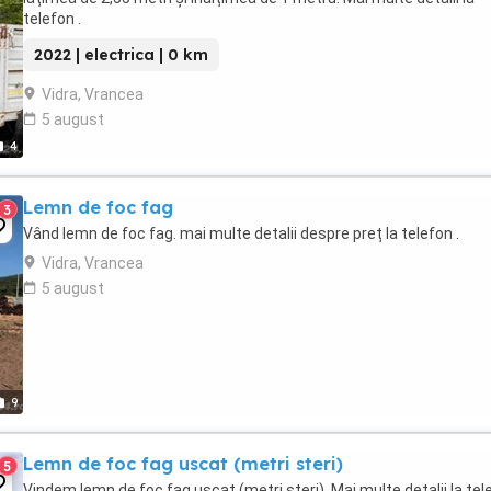
telefon .
2022 | electrica | 0 km
Vidra, Vrancea
5 august
4
Lemn de foc fag
3
Vând lemn de foc fag. mai multe detalii despre preț la telefon .
Vidra, Vrancea
5 august
9
Lemn de foc fag uscat (metri steri)
5
Vindem lemn de foc fag uscat (metri steri). Mai multe detalii la tel