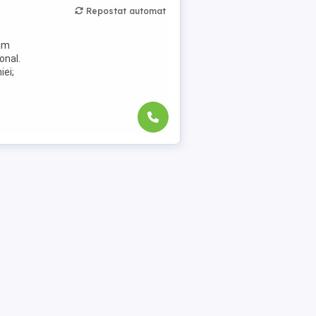
Repostat automat
,
jăm
onal.
iei;