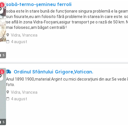
sobă-termo-șemineu ferroli
1
soba este în stare bună de funcționare singura problemă e la geam
sun fisurate,eu am folosito fără probleme în starea în care este. s
se află în zona Vidra-Focșani,asigur transport pe o rază de 50 km. 
mai folosesc,am băgat centrală !
Vidra, Vrancea
4 august
5
Ordinul Sfântului Grigore,Vatican.
1
Anul 1890 1900,material:Argint cu mici decorațiuni din aur.Se vede 
foto.
Vidra, Vrancea
4 august
5