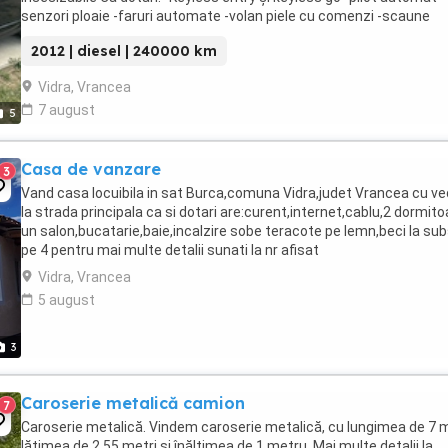
senzori ploaie -faruri automate -volan piele cu comenzi -scaune
piele+textil -pachet exterior ...
2012 | diesel | 240000 km
Vidra, Vrancea
7 august
5
Casa de vanzare
3
Vand casa locuibila in sat Burca,comuna Vidra,judet Vrancea cu v
la strada principala ca si dotari are:curent,internet,cablu,2 dormito
un salon,bucatarie,baie,incalzire sobe teracote pe lemn,beci la sub
pe 4 pentru mai multe detalii sunati la nr afisat
Vidra, Vrancea
5 august
3
Caroserie metalică camion
7
Caroserie metalică. Vindem caroserie metalică, cu lungimea de 7 m
lățimea de 2,55 metri și înălțimea de 1 metru. Mai multe detalii la