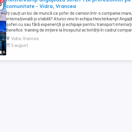
3
comunitate - Vidra, Vrancea
Îți cauți un loc de muncă ca șofer de camion într-o companie mare
internațională și stabilă? Atunci vino în echipa Heisterkamp! Anga
șoferi cu sau fără experiență și echipaje pentru transport internați
Beneficii: training de inițiere la începutul activității în cadrul compan
training ...
Vidra, Vrancea
5 august
3