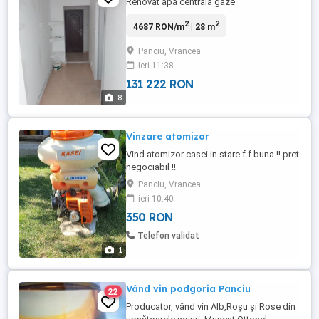
Renovat apă centrala gaze
2
2
4687 RON/m
| 28 m
Panciu, Vrancea
ieri 11:38
131 222 RON
8
Vinzare atomizor
Vind atomizor casei in stare f f buna !! pret
negociabil !!
Panciu, Vrancea
ieri 10:40
350 RON
Telefon validat
1
Vând vin podgoria Panciu
22
Producator, vând vin Alb,Roșu și Rose din