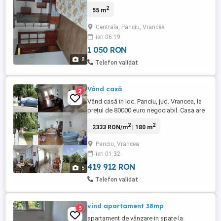
2
55 m
Centrala, Panciu, Vrancea
ieri 06:19
1 050 RON
8
Telefon validat
Vând casă
2
Vând casă în loc. Panciu, jud. Vrancea, la
prețul de 80000 euro negociabil. Casa are
5 camere, bucătărie, baie, hol, toate în
2
2
2333 RON/m
| 180 m
suprafață utilă de 180 m.p. și 6000 m.p. de
teren. Este racordată la toate utilitățile. O
Panciu, Vrancea
dau și la schimb cu un apartament în
ieri 01:32
Sibiu, Brașov sau București. Ofer diferență
în bani, ...
419 912 RON
5
Telefon validat
vind apartament 38mp
3
apartament de vânzare in spate la