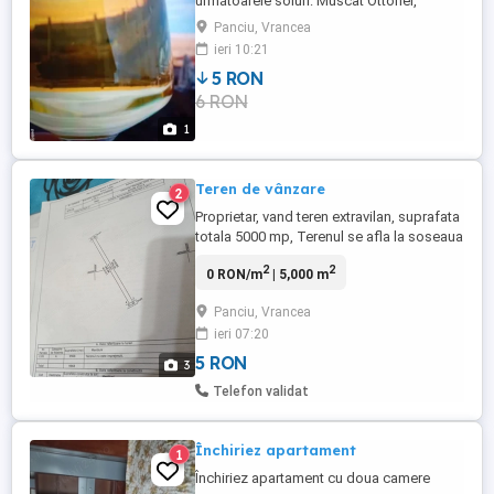
următoarele soiuri: Muscat Ottonel,
Feteasca Alba și Regala, Aligote,
Panciu, Vrancea
Sauvignon Blanc, Riesling Italian, atât sec
ieri 10:21
cât și demisec. Roșu și Rose obținute din
5 RON
Merlot și Feteasca Neagră. Pentru toate
6 RON
vinurile dețin buletin de analiza. Ne face
mare plăcere să veniți ...
1
Teren de vânzare
2
Proprietar, vand teren extravilan, suprafata
totala 5000 mp, Terenul se afla la soseaua
principala, care leaga Tisita de Doaga.
2
2
0 RON/m
| 5,000 m
Panciu, Vrancea
ieri 07:20
5 RON
3
Telefon validat
Închiriez apartament
1
Închiriez apartament cu doua camere