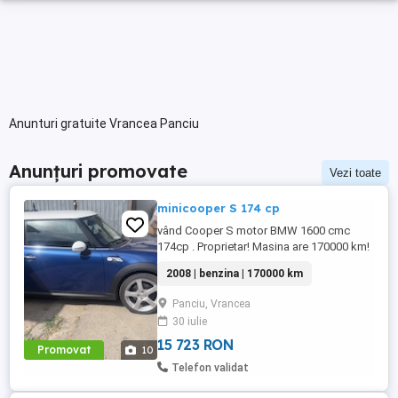
Anunturi gratuite Vrancea Panciu
Anunțuri promovate
Vezi toate
minicooper S 174 cp
vând Cooper S motor BMW 1600 cmc
174cp . Proprietar! Masina are 170000 km!
Nu se circulă mult cu ea fiind cea de a
2008 | benzina | 170000 km
doua mașină! Acte valabile pina în
septembrie anul acesta!Toate schimburile
Panciu, Vrancea
sunt făcute!
30 iulie
15 723 RON
Promovat
10
Telefon validat