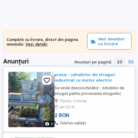
Vezi anunțuri
Cumpără cu livrare, direct din pagina
cu livrare
anunțului.
Vezi detalii
Anunțuri
20
50
Anunțuri pe pagină:
presa - zdrobitor de struguri
industrial cu motor electric
Se vinde desciorchinător - zdrobitor de
struguri pentru procesarea strugurilor,
potrivit pentru crame, podgorii și
Panciu, Vrancea
producători de vin. Utilaj robust, echipat
ieri 23:41
cu motor electric și transmisie pe curele.
2 RON
Construcție solidă, destinată utilizării
industriale. Se vinde în starea din
Telefon validat
5
fotografii. Poate fi ...