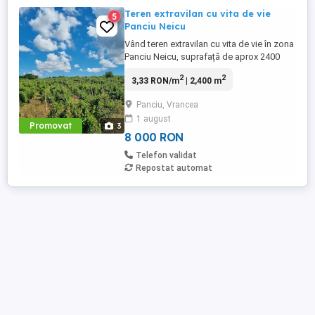
Teren extravilan cu vita de vie
5
Panciu Neicu
Vând teren extravilan cu vita de vie în zona
Panciu Neicu, suprafață de aprox 2400
mp. Via este bine întreținută. Preț 8000
2
2
3,33 RON/m
| 2,400 m
RON pentru tot lotul (15 rânduri de vie)
Panciu, Vrancea
1 august
Promovat
3
8 000 RON
Telefon validat
Repostat automat