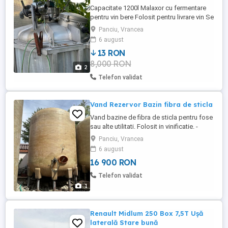
Capacitate 1200l Malaxor cu fermentare
pentru vin bere Folosit pentru livrare vin Se
pot ridica din Jud Vrancea sau transport
Panciu, Vrancea
contra cost. Mai multe detalii la telefon
6 august
afisat.
13 RON
8,000 RON
2
Telefon validat
Vand Rezervor Bazin fibra de sticla
Vand bazine de fibra de sticla pentru fose
sau alte utilitati. Folosit in vinificatie. -
bazinele sunt de 15.000 l si 25.000 l
Panciu, Vrancea
15.000l- 16.900 lei 25.000l- 19.000 lei Pretul
6 august
este usor negociabil. Asigur transport
16 900 RON
contra cost. Tel:
Telefon validat
1
Renault Midlum 250 Box 7,5T Ușă
laterală Stare bună