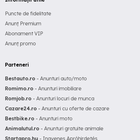
Puncte de fidelitate
Anunț Premium
Abonament VIP
Anunț promo
Parteneri
Bestauto.ro
- Anunturi auto/moto
Romimo.ro
- Anunturi imobiliare
Romjob.ro
- Anunturi locuri de munca
Cazare24.ro
- Anunturi cu oferte de cazare
Bestbike.ro
- Anunturi moto
Animalutul.ro
- Anunturi gratuite animale
Startapro.hu
- Ingyenes Apróhirdetés