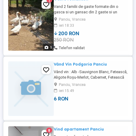
1
Vand 2 familii de gaste formate din o
gasca si un gansac din 2 gaste si un
gansac.Pretul este pe bucata.
Panciu, Vrancea
ieri 18:33
200 RON
250 RON
5
Telefon validat
Vând Vin Podgoria Panciu
Vând vin : Alb -Sauvignon Blanc, Fetească,
Aligote Roșu-Merlot, Cabernet, Fetească
Neagră Rose -Fetească Neagră
Panciu, Vrancea
ieri 15:49
6 RON
Vind apartament Panciu
8