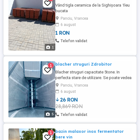
Vând tigla ceramica de la Sighișoara 1leu
bucata
Panciu, Vrancea
6 august
1 RON
Telefon validat
1
blacher struguri Zdrobitor
1
Blacher struguri capacitate 5tone. In
perfecta stare de utilizare. Se poate vedea
cumpara in jud Vrancea sau aduce contra
Panciu, Vrancea
cost la destinatie. Pentru orice fel de
6 august
detalii sunati la nr afisat din anunt.
26 RON
28,869 RON
5
Telefon validat
bazin malaxor inox fermentator
1
bere vin