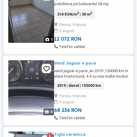
policlinica pe bulevardul 38 mp
2
2
318 RON/m
| 38 m
Panciu, Vrancea
6 august
12 072 RON
3
Telefon validat
Vand Jaguar e pace
vand jaguar e pace ,an 2019 ,150000 km în
stare foarte bună, 4 4 cu mai multe moduri
de condus,navigație mare ,camera senzori
2019 | diesel | 155000 km
parcare fata spate
Panciu, Vrancea
6 august
68 236 RON
5
Telefon validat
Tigla ceramica
1