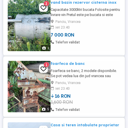
vand bazin rezervor cisterna inox
2
Capacitate 3000litri bucata Folosite pentru
livrare vin Pretul este pe bucata si este
negociabil! Mai multe detalii la telefonul
Panciu, Vrancea
afisat din anunt.
ieri 23:40
7 000 RON
Telefon validat
1
foarfeca de banc
1
Foarfeca se banc, 2 modele disponibile.
Se pot vedea lua din jud vrancea sau
transporta contra cost. Pentru detalii
Panciu, Vrancea
sunatia nr afisat
ieri 23:40
16 RON
1,600 RON
5
Telefon validat
Casa si teren intabulate proprietar