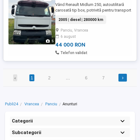
Vând Renault Midlum 250, autoutilitară
carosată tip box, potrivită pentru transport
marfă, distribuție sau mutări. * Motor
2005 | diesel | 280000 km
Renault 250 CP * Cutie manuală *
Caroserie box * Ușă laterală pentru acces
Panciu, Vrancea
facil * Cabină spațioasă și îngrijită *
6 august
Interior în stare bună * Funcțională, gata
5
de lucru * Anvelope ...
44 000 RON
Telefon validat
›
‹
1
2
…
6
7
Publi24
Vrancea
Panciu
Anunturi
Categorii
Subcategorii