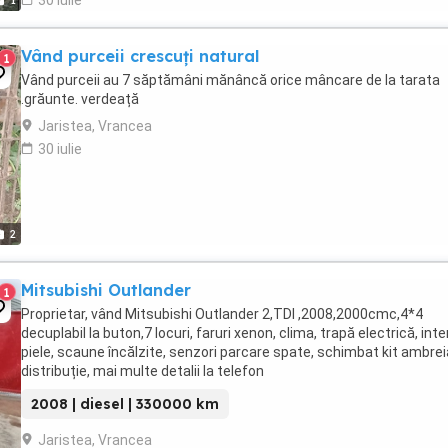
1
Vând purceii crescuți natural
1
Vând purceii au 7 săptămâni mănâncă orice mâncare de la tarata
.grăunte. verdeață
Jaristea, Vrancea
30 iulie
2
Mitsubishi Outlander
1
Proprietar, vând Mitsubishi Outlander 2,TDI ,2008,2000cmc,4*4
decuplabil la buton,7 locuri, faruri xenon, clima, trapă electrică, inte
piele, scaune încălzite, senzori parcare spate, schimbat kit ambreia
distribuție, mai multe detalii la telefon
2008 | diesel | 330000 km
Jaristea, Vrancea