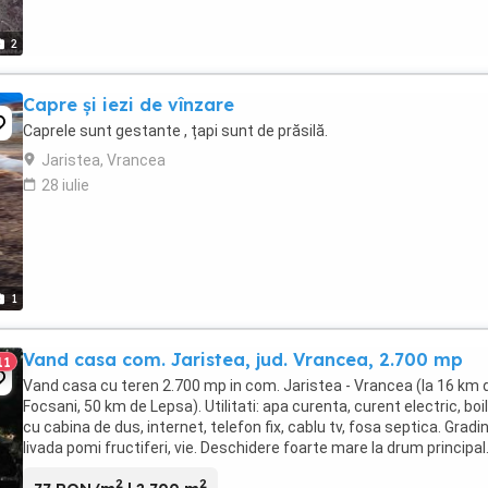
2
Capre și iezi de vînzare
Caprele sunt gestante , țapi sunt de prăsilă.
Jaristea, Vrancea
28 iulie
1
Vand casa com. Jaristea, jud. Vrancea, 2.700 mp
11
Vand casa cu teren 2.700 mp in com. Jaristea - Vrancea (la 16 km 
Focsani, 50 km de Lepsa). Utilitati: apa curenta, curent electric, boi
cu cabina de dus, internet, telefon fix, cablu tv, fosa septica. Gradin
livada pomi fructiferi, vie. Deschidere foarte mare la drum principal
2
2