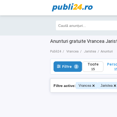
publi
24
.ro
Toate
Perso
Filtre
2
15
15
Anunturi gratuite Vrancea Jaris
Publi24
Vrancea
Jaristea
Anunturi
Toate
Pers
Filtre
2
15
1
Filtre active:
Vrancea
Jaristea