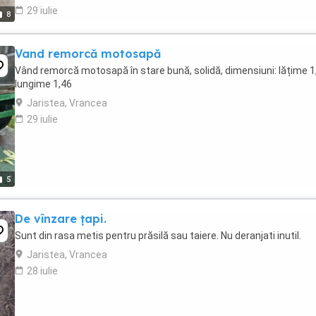
29 iulie
8
Vand remorcă motosapă
Vând remorcă motosapă în stare bună, solidă, dimensiuni: lățime 1
lungime 1,46
Jaristea, Vrancea
29 iulie
5
De vînzare țapi.
Sunt din rasa metis pentru prăsilă sau taiere. Nu deranjati inutil.
Jaristea, Vrancea
28 iulie