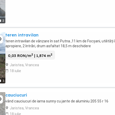
2
teren intravilan
teren intravilan de vânzare în sat Putna ,11 km de Focșani, utilități 
apropiere, 2 întrări, drum asfaltat 18,5 m deschidere
2
2
0,03 RON/m
| 1,874 m
Jaristea, Vrancea
18 iulie
1
cauciucuri
vând cauciucuri de iarna sunny cu jante de aluminiu 205 55 r 16
Jaristea, Vrancea
18 iulie