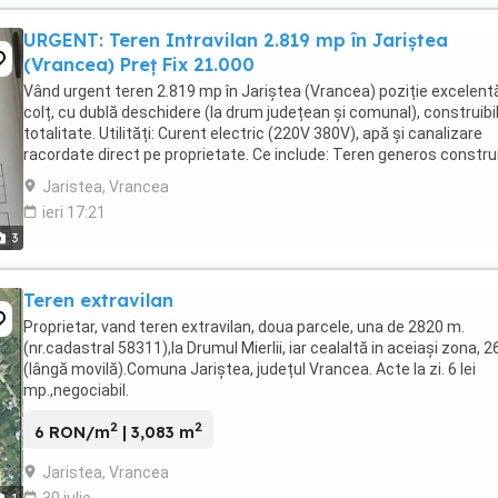
URGENT: Teren Intravilan 2.819 mp în Jariștea
(Vrancea) Preț Fix 21.000
Vând urgent teren 2.819 mp în Jariștea (Vrancea) poziție excelent
colț, cu dublă deschidere (la drum județean și comunal), construibil
totalitate. Utilități: Curent electric (220V 380V), apă și canalizare
racordate direct pe proprietate. Ce include: Teren generos construi
beci solid, cramă ...
Jaristea, Vrancea
ieri 17:21
3
Teren extravilan
Proprietar, vand teren extravilan, doua parcele, una de 2820 m.
(nr.cadastral 58311),la Drumul Mierlii, iar cealaltă in aceiași zona, 
(lângă movilă).Comuna Jariștea, județul Vrancea. Acte la zi. 6 lei
mp.,negociabil.
2
2
6 RON/m
| 3,083 m
Jaristea, Vrancea
30 iulie