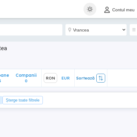
ane
Companii
RON
EUR
Sortează
Contul meu
0
tea
oane
Companii
RON
EUR
Sortează
5
0
Șterge toate filtrele