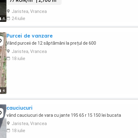
77 RON/m
| 2,700 m
Jaristea, Vrancea
24 iulie
8
Purcei de vanzare
Vând purceii de 12 săptămâni la prețul de 600
Jaristea, Vrancea
18 iulie
4
cauciucuri
vând cauciucuri de vara cu jante 195 65 r 15 150 lei bucata
Jaristea, Vrancea
18 iulie