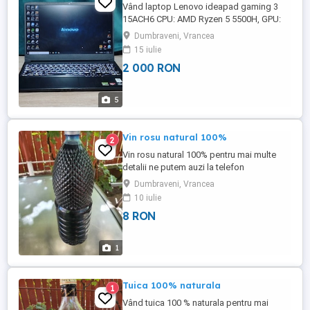
Vând laptop Lenovo ideapad gaming 3
15ACH6 CPU: AMD Ryzen 5 5500H, GPU:
RTX 2050, 16GB RAM, 512GB Stocare
Dumbraveni, Vrancea
SSD, Windows 10 PRO (drivere instalate
15 iulie
optimizate). Funcționează perfect, îl vând
2 000 RON
pentru că vreau sa fac un upgrade, are
mici urme insesizabile de folosire !NU
POT OFERI TRANSPORT!
5
Vin rosu natural 100%
2
Vin rosu natural 100% pentru mai multe
detalii ne putem auzi la telefon
Dumbraveni, Vrancea
10 iulie
8 RON
1
Tuica 100% naturala
1
Vând tuica 100 % naturala pentru mai