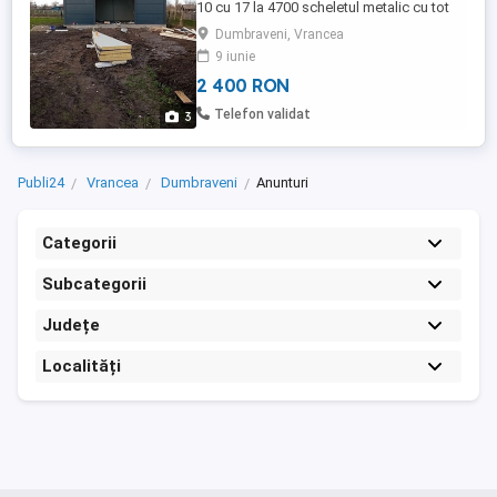
10 cu 17 la 4700 scheletul metalic cu tot
cu montaj mai multe detalii la număr de
Dumbraveni, Vrancea
telefon lucrăm și din materialul clientului
9 iunie
2 400 RON
Telefon validat
3
Publi24
Vrancea
Dumbraveni
Anunturi
Categorii
Subcategorii
Județe
Localități