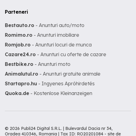
Parteneri
Bestauto.ro
- Anunturi auto/moto
Romimo.ro
- Anunturi imobiliare
Romjob.ro
- Anunturi locuri de munca
Cazare24.ro
- Anunturi cu oferte de cazare
Bestbike.ro
- Anunturi moto
Animalutul.ro
- Anunturi gratuite animale
Startapro.hu
- Ingyenes Apróhirdetés
Quoka.de
- Kostenlose Kleinanzeigen
© 2026 Publi24 Digital S.R.L. | Bulevardul Dacia nr 34,
Oradea 410346, Romania | Tax ID: RO20201084 -
site de