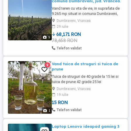
comuna Dumbraveni, jud. Vrancea.
Vand teren cu vita de vie, in suprafata de
9.265 mp situat in comuna Dumbraveni,
jud. Vrancea. Terenul este incadrat la
Dumbraveni, Vrancea
extravilan si are 18 randuri de vita de vie
29 iulie
bine ingrijite, ideal pentru investitie si
68,171 RON
activitati agricole. Accesul facil se face pe
5
78,658 RON
alei asfaltate de la E85 (300 m) si
Autrostrada ...
Telefon validat
Vand tuica de struguri si tuica de
9
prune
Tuica de struguri de 40 grade la 15 lei si
tuica de prune 42 grade 25 lei
Dumbraveni, Vrancea
19 iulie
15 RON
Telefon validat
1
Laptop Lenovo ideapad gaming 3