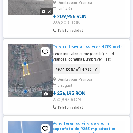
Dumbraveni, Vrancea
victoria si augusta), iar in lateralul casei o
ieri 12:03
mica livada cu pomi fructiferi (visini, caisi,
10
piersici, pruni, peri). ...
209,956 RON
236,200 RON
Telefon validat
Teren intravilan cu vie - 4780 metri
Teren intravilan cu vie (ceasla) in jud.
Vrancea, comuna Dumbrăveni, sat
Dragosloveni. Suprafață 4780 metri, cu
2
2
49,41 RON/m
| 4,780 m
deschidere la strada 99m si situat lângă
E85. Terenul este intravilan.
Dumbraveni, Vrancea
5 august
236,195 RON
1
250,897 RON
Telefon validat
Vand teren cu vita de vie, in
suprafata de 9265 mp situat in