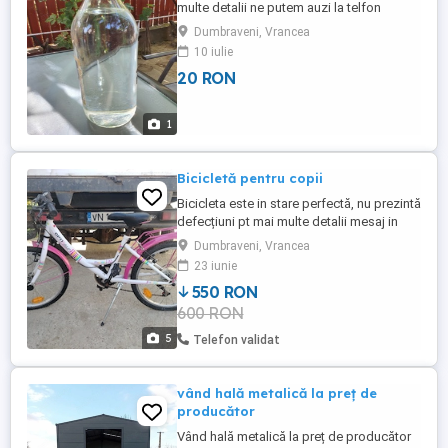
multe detalii ne putem auzi la telfon
Dumbraveni, Vrancea
10 iulie
20 RON
1
Bicicletă pentru copii
Bicicleta este in stare perfectă, nu prezintă
defecțiuni pt mai multe detalii mesaj in
privat
Dumbraveni, Vrancea
23 iunie
550 RON
600 RON
5
Telefon validat
vând hală metalică la preț de
producător
Vând hală metalică la preț de producător