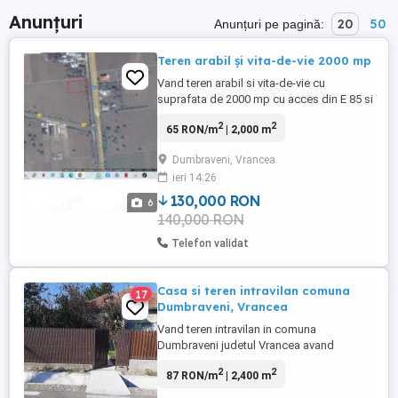
Anunțuri
20
50
Anunțuri pe pagină:
Teren arabil și vita-de-vie 2000 mp
Vand teren arabil si vita-de-vie cu
suprafata de 2000 mp cu acces din E 85 si
drum exploatare. Terenul este situat la
2
2
65 RON/m
| 2,000 m
intrarea in com. Dumbraveni din directia
Focsani- Rm. Sarat. Pret 13 euro mp.
Dumbraveni, Vrancea
ieri 14:26
130,000 RON
6
140,000 RON
Telefon validat
Casa si teren intravilan comuna
17
Dumbraveni, Vrancea
Vand teren intravilan in comuna
Dumbraveni judetul Vrancea avand
suprafața de aproximativ 2400 m2. Pe
2
2
87 RON/m
| 2,400 m
terenul din spatele casei sunt 8 randuri de
vie de masa (soiuri: muscat de adda,