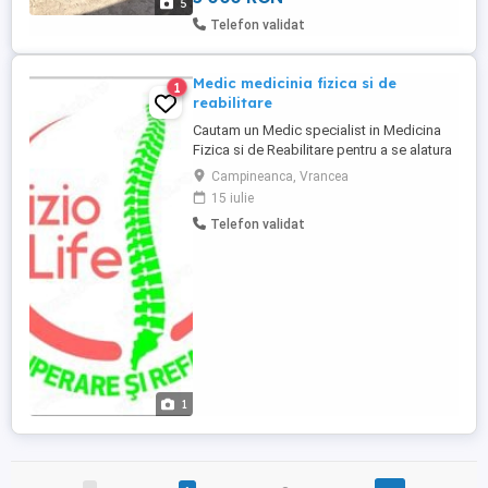
5
Telefon validat
Medic medicinia fizica si de
1
reabilitare
Cautam un Medic specialist in Medicina
Fizica si de Reabilitare pentru a se alatura
echipei noastre. Candidatul ideal va fi
Campineanca, Vrancea
responsabil de evaluarea, diagnosticarea
15 iulie
si tratamentul pacientilor cu afectiuni
Telefon validat
musculo-scheletice, neurologice si alte
conditii care necesita reabilitare.
Responsabilitati: * ...
1