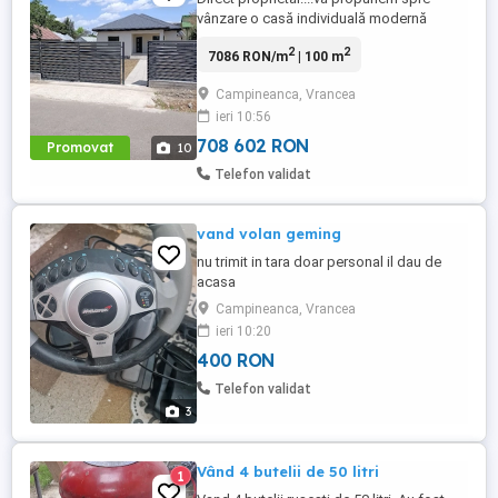
vânzare o casă individuală modernă
finalizată în iulie 2026 situată în
2
2
7086 RON/m
| 100 m
Campineanca (zona Tei - mai puțin de 2
km de Focșani ) . Proprietatea este
Campineanca, Vrancea
construită din cărămidă Porotherm și are
ieri 10:56
izolație termică exterioară , detalii care
garantează costuri minime de întreținere ...
708 602 RON
Promovat
10
Telefon validat
vand volan geming
nu trimit in tara doar personal il dau de
acasa
Campineanca, Vrancea
ieri 10:20
400 RON
Telefon validat
3
Vând 4 butelii de 50 litri
1