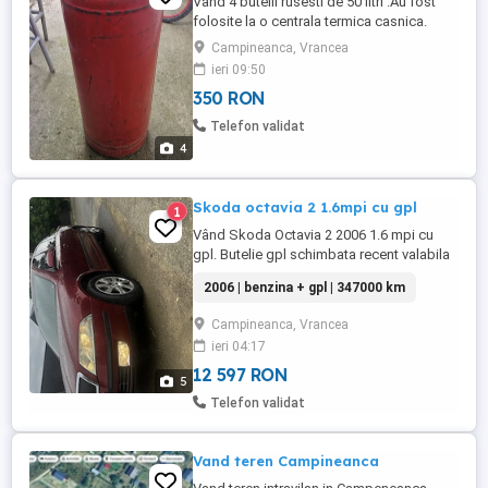
Vand 4 butelii rusesti de 50 litri .Au fost
folosite la o centrala termica casnica.
Predare personala de la domiciliu. 350 LEI
Campineanca, Vrancea
BUCATA
ieri 09:50
350 RON
Telefon validat
4
Skoda octavia 2 1.6mpi cu gpl
1
Vând Skoda Octavia 2 2006 1.6 mpi cu
gpl. Butelie gpl schimbata recent valabila
10 ani, instalație GPL omologata trecuta în
2006 | benzina + gpl | 347000 km
carte mașina merge foarte bine se
deplasează pe orice distanță dotări
Campineanca, Vrancea
dubluclimatronic pe 2 zone oglinzi
ieri 04:17
electrice reglabile geamuri electrice pilot
automat senzori parcare spate ...
12 597 RON
5
Telefon validat
Vand teren Campineanca