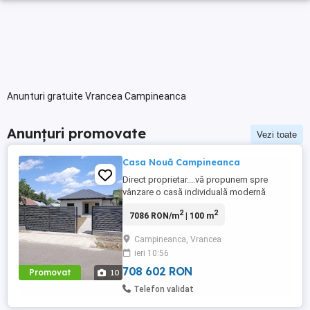
Anunturi gratuite Vrancea Campineanca
Anunțuri promovate
Vezi toate
Casa Nouă Campineanca
Direct proprietar....vă propunem spre
vânzare o casă individuală modernă
finalizată în iulie 2026 situată în
2
2
7086 RON/m
| 100 m
Campineanca (zona Tei - mai puțin de 2
km de Focșani ) . Proprietatea este
Campineanca, Vrancea
construită din cărămidă Porotherm și are
ieri 10:56
izolație termică exterioară , detalii care
garantează costuri minime de întreținere ...
708 602 RON
Promovat
10
Telefon validat