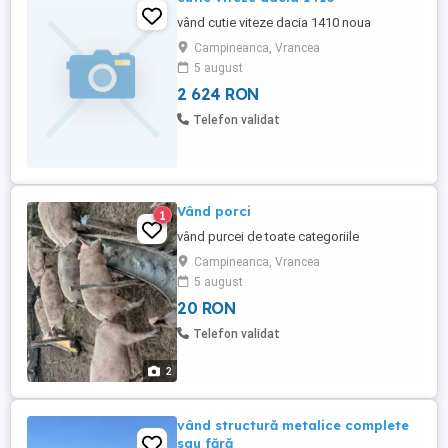
vând cutie viteze dacia 1410 noua
Campineanca, Vrancea
5 august
2 624 RON
Telefon validat
Vând porci
1
vând purcei de toate categoriile
Campineanca, Vrancea
5 august
20 RON
Telefon validat
2
vând structură metalice complete
sau fără