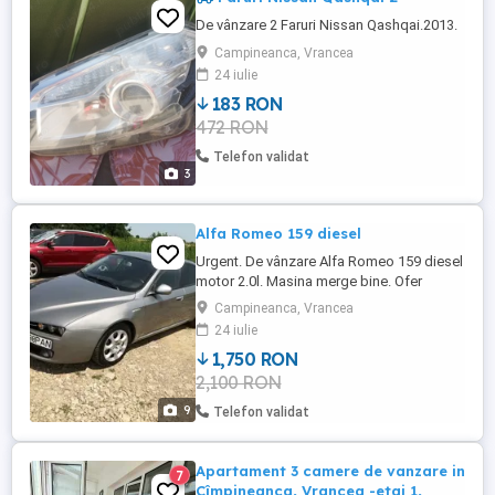
De vânzare 2 Faruri Nissan Qashqai.2013.
Campineanca, Vrancea
24 iulie
183 RON
472 RON
Telefon validat
3
Alfa Romeo 159 diesel
Urgent. De vânzare Alfa Romeo 159 diesel
motor 2.0l. Masina merge bine. Ofer
cauciucuri de iarna. Ofer fiscal pe loc. Acte
Campineanca, Vrancea
valabile.
24 iulie
1,750 RON
2,100 RON
9
Telefon validat
Apartament 3 camere de vanzare in
7
Cîmpineanca, Vrancea -etaj 1,