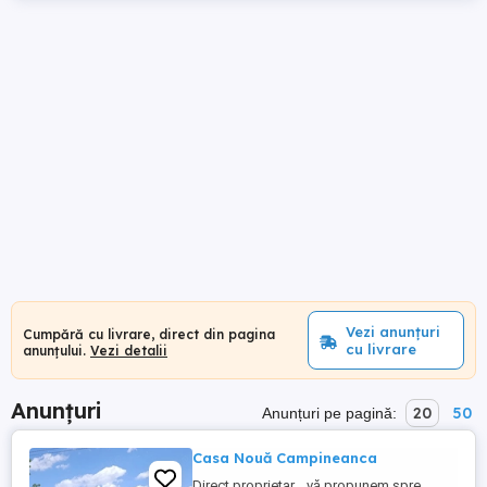
Vezi anunțuri
Cumpără cu livrare, direct din pagina
cu livrare
anunțului.
Vezi detalii
Anunțuri
20
50
Anunțuri pe pagină:
Casa Nouă Campineanca
Direct proprietar....vă propunem spre