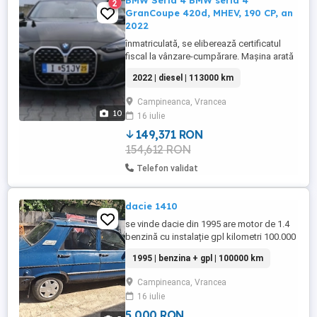
BMW Seria 4 BMW seria 4
2
GranCoupe 420d, MHEV, 190 CP, an
2022
înmatriculată, se eliberează certificatul
fiscal la vânzare-cumpărare. Mașina arată
și funcționează impecabil, fără daune
2022 | diesel | 113000 km
ascunse sau alte incidente, cu istoric
complet in reprezentanță BMW. Nu doresc
Campineanca, Vrancea
schimburi, combinații, intermediari! O
10
16 iulie
mașină pentru pretențioși, accept și
recomand tester și verificare ...
149,371 RON
154,612 RON
Telefon validat
dacie 1410
se vinde dacie din 1995 are motor de 1.4
benzină cu instalație gpl kilometri 100.000
masina are nevoie de atenție
1995 | benzina + gpl | 100000 km
Campineanca, Vrancea
16 iulie
5 000 RON