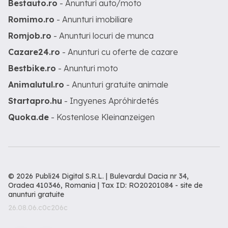
Bestauto.ro
- Anunturi auto/moto
Romimo.ro
- Anunturi imobiliare
Romjob.ro
- Anunturi locuri de munca
Cazare24.ro
- Anunturi cu oferte de cazare
Bestbike.ro
- Anunturi moto
Animalutul.ro
- Anunturi gratuite animale
Startapro.hu
- Ingyenes Apróhirdetés
Quoka.de
- Kostenlose Kleinanzeigen
© 2026 Publi24 Digital S.R.L. | Bulevardul Dacia nr 34,
Oradea 410346, Romania | Tax ID: RO20201084 -
site de
anunturi gratuite
26.08.06.c0c206c