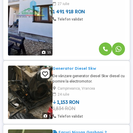
27 iulie
solide și bine gândite cu avantajele
tehnologiei moderne. ...
1 491 918 RON
Telefon validat
15
Generator Diesel 5kw
De vânzare generator diesel 5kw diesel cu
pornire la electromotor.
Campineanca, Vrancea
24 iulie
1,153 RON
1,834 RON
5
Telefon validat
Faruri Nissan Qashqai 2