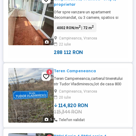
proprietar
Ofer spre vanzare un apartament
decomandat, cu 3 camere, spatios si
luminos, situat la 5 km de Focsani in com.
2
2
4002 RON/m
| 72 m
Cîmpineanca. O oportunitate excelenta
pentru cei care cauta un camin linistit.
Campineanca, Vrancea
Apartamentul se afla la etajul 1, cu
7
22 iulie
suprafata construita de 85 mp (72 mp
utili) si este format din: 2 dormitoare, ...
288 112 RON
Teren Campeneanca
3
Teren Campeneanca,cartierul tineretului
str Tudor Vladimirescu,lot de casa 800
mp,deschidere la strada 23 m, utilitari la
Campineanca, Vrancea
100 MT de lot! Momentan nu este curatat
20 iulie
Dar la vanzare se preda curatat si
114,820 RON
imprejmuit! Pret in euro putin negociabil!
115,344 RON
5
Telefon validat