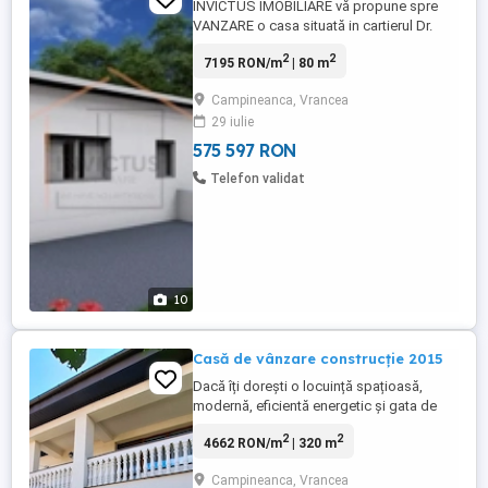
INVICTUS IMOBILIARE vă propune spre
VANZARE o casa situată in cartierul Dr.
Carnabel .Imobilul este in construcție ccea
2
2
7195 RON/m
| 80 m
ce oferă posibilitatea urmării etapelor și
chiar alegerea unor materiale. Se află în
Campineanca, Vrancea
apropiere de şcoli, mijloace de transport
29 iulie
public şi centre comerciale. Este ideal ca
şi rezidenţă ...
575 597 RON
Telefon validat
10
Casă de vânzare construcție 2015
Dacă îți dorești o locuință spațioasă,
modernă, eficientă energetic și gata de
mutare, această proprietate este alegerea
2
2
4662 RON/m
| 320 m
ideală. Situată într-o zonă liniștită și
aerisită din Câmpineanca Vatra Satului,
Campineanca, Vrancea
casa îmbină confortul unei construcții