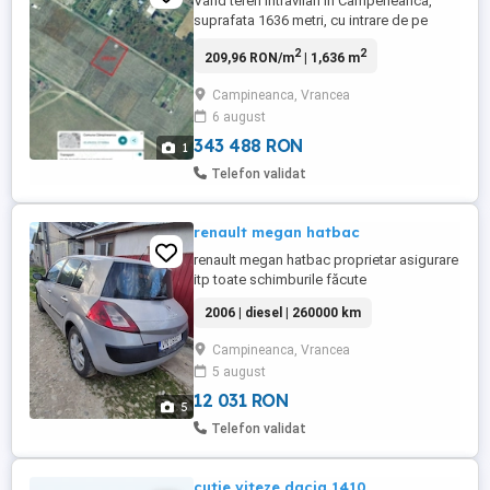
Vand teren intravilan in Campeneanca,
suprafata 1636 metri, cu intrare de pe
strada Mihai Eminescu. In zona se
2
2
209,96 RON/m
| 1,636 m
urbanizeaza, poza din satelit nu este
actualizata. Pret 40 euro metru patrat, usor
Campineanca, Vrancea
negociabil.
6 august
343 488 RON
1
Telefon validat
renault megan hatbac
renault megan hatbac proprietar asigurare
itp toate schimburile făcute
2006 | diesel | 260000 km
Campineanca, Vrancea
5 august
12 031 RON
5
Telefon validat
cutie viteze dacia 1410