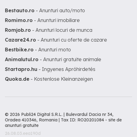
Bestauto.ro
- Anunturi auto/moto
Romimo.ro
- Anunturi imobiliare
Romjob.ro
- Anunturi locuri de munca
Cazare24.ro
- Anunturi cu oferte de cazare
Bestbike.ro
- Anunturi moto
Animalutul.ro
- Anunturi gratuite animale
Startapro.hu
- Ingyenes Apróhirdetés
Quoka.de
- Kostenlose Kleinanzeigen
© 2026 Publi24 Digital S.R.L. | Bulevardul Dacia nr 34,
Oradea 410346, Romania | Tax ID: RO20201084 -
site de
anunturi gratuite
26.08.03.eea190d