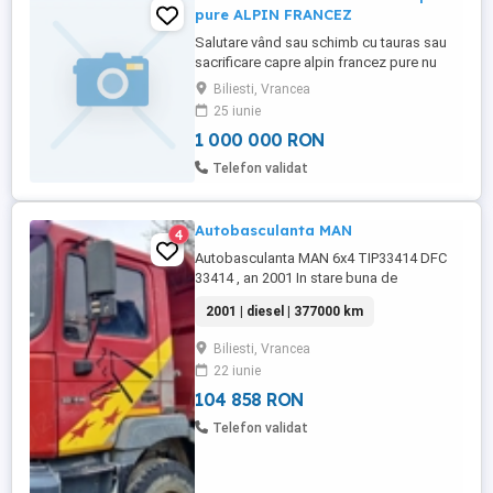
pure ALPIN FRANCEZ
Salutare vând sau schimb cu tauras sau
sacrificare capre alpin francez pure nu
sunt corcituri pentru detalii la tel
Biliesti, Vrancea
25 iunie
1 000 000 RON
Telefon validat
Autobasculanta MAN
4
Autobasculanta MAN 6x4 TIP33414 DFC
33414 , an 2001 In stare buna de
functionare.
2001 | diesel | 377000 km
Biliesti, Vrancea
22 iunie
104 858 RON
Telefon validat