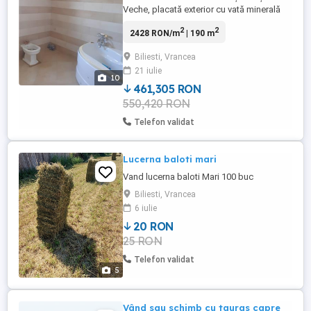
Veche, placată exterior cu vată minerală
de 10 cm, conectată la rețeaua electrică,
2
2
2428 RON/m
| 190 m
apă, instalațiile electrice, termice,sanitare
și apă efectuate, Partea etajului finisată cu
Biliesti, Vrancea
uși montate, uși intrare blindate Italia,
21 iulie
geamuri termopan de bună calitate, teren
10
...
461,305 RON
550,420 RON
Telefon validat
Lucerna baloti mari
Vand lucerna baloti Mari 100 buc
Biliesti, Vrancea
6 iulie
20 RON
25 RON
Telefon validat
5
Vând sau schimb cu tauras capre