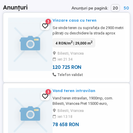
Anunțuri
20
50
Anunțuri pe pagină:
Vinzare casa cu teren
3
Se vinde teren cu suprafața de 2900 metri
pătrați cu deschidere la strada aprox
30metri cu casa bătrânească situat în
2
2
4 RON/m
| 29,000 m
comuna Biliești jud Vrancea strada
tâmplarului nr 47 provenit din succesiune .
Biliesti, Vrancea
Casa bătrânească nelocuibilă,necesită
ieri 21:34
demolare .terenul oferind posibilitatea de
construire locuință. Nr ...
120 725 RON
Telefon validat
Vand teren intravilan
3
Vand teren intravilan, 1900mp, com.
Biliesti, Vrancea Pret 15000 euro,
negociabil Telefon
Biliesti, Vrancea
ieri 13:18
78 658 RON