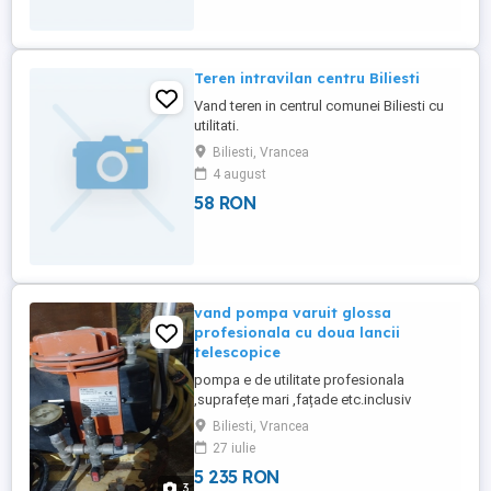
Teren intravilan centru Biliesti
Vand teren in centrul comunei Biliesti cu
utilitati.
Biliesti, Vrancea
4 august
58 RON
vand pompa varuit glossa
profesionala cu doua lancii
telescopice
pompa e de utilitate profesionala
,suprafețe mari ,fațade etc.inclusiv
ptr.vopsea cuarzzata,silsonica,capacitate
Biliesti, Vrancea
30 kg.vopsea,joasa presiune,cu doua
27 iulie
telescoape ptr.doi operatorii,cu duze la
5 235 RON
trafalete,doi operatorii ,executa zilnic
3