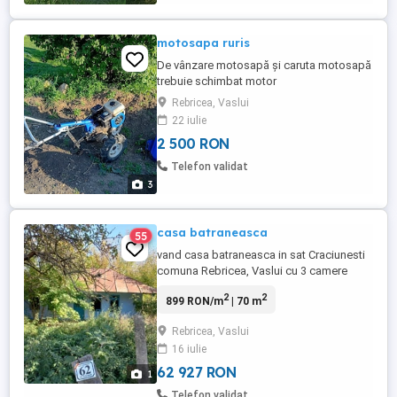
motosapa ruris
De vânzare motosapă și caruta motosapă
trebuie schimbat motor
Rebricea, Vaslui
22 iulie
2 500 RON
Telefon validat
3
casa batraneasca
55
vand casa batraneasca in sat Craciunesti
comuna Rebricea, Vaslui cu 3 camere
fantana si lumina 1400 mp. teren. 12.000
2
2
899 RON/m
| 70 m
putin neg. Se poate si in rate cu 7000
avans
Rebricea, Vaslui
16 iulie
62 927 RON
1
Telefon validat