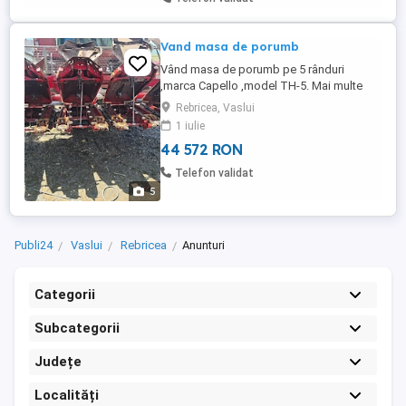
Vand masa de porumb
Vând masa de porumb pe 5 rânduri
,marca Capello ,model TH-5. Mai multe
detali la telefon.
Rebricea, Vaslui
1 iulie
44 572 RON
Telefon validat
5
Publi24
Vaslui
Rebricea
Anunturi
Categorii
Subcategorii
Județe
Localități