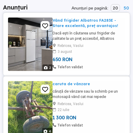
Anunțuri
20
50
Anunțuri pe pagină:
Vând frigider Albatros FA283E -
Stare excelentă, preț avantajos!
Dacă ești în căutarea unui frigider de
calitate la un preț accesibil, Albatros
FA283E este soluția ideală! Cu un design
Rebricea, Vaslui
elegant și o capacitate generoasă, acest
3 august
frigider se va integra perfect în orice
650 RON
bucătărie modernă. Preț: 650 RON
(negociabil). Nu rata această oportunitate
Telefon validat
2
și contactează-ne astăzi ...
caruta de vânzare
căruță de vânzare sau la schimb pe un
motosapă vând cat mai repede
Rebricea, Vaslui
22 iulie
1 300 RON
Telefon validat
4