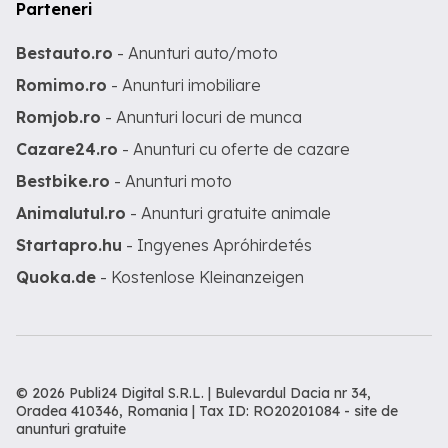
Parteneri
Bestauto.ro
- Anunturi auto/moto
Romimo.ro
- Anunturi imobiliare
Romjob.ro
- Anunturi locuri de munca
Cazare24.ro
- Anunturi cu oferte de cazare
Bestbike.ro
- Anunturi moto
Animalutul.ro
- Anunturi gratuite animale
Startapro.hu
- Ingyenes Apróhirdetés
Quoka.de
- Kostenlose Kleinanzeigen
© 2026 Publi24 Digital S.R.L. | Bulevardul Dacia nr 34,
Oradea 410346, Romania | Tax ID: RO20201084 -
site de
anunturi gratuite