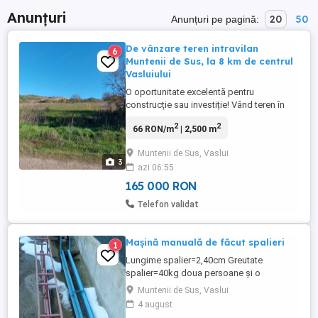
Anunțuri
20
50
Anunțuri pe pagină:
De vânzare teren intravilan
6
Muntenii de Sus, la 8 km de centrul
Vasluiului
O oportunitate excelentă pentru
construcție sau investiție! Vând teren în
localitatea Muntenii de Sus, comuna
2
2
66 RON/m
| 2,500 m
Muntenii de Sus, jud. Vaslui, la doar 8 km
de centrul Vasluiului, cu suprafața totală
Muntenii de Sus, Vaslui
de 2500 mp, din care: 2024 mp intravilan
3
azi 06:55
ideal pentru construcția unei case sau a
unei pensiuni; 476 mp ...
165 000 RON
Telefon validat
Mașină manuală de făcut spalieri
1
Lungime spalier=2,40cm Greutate
spalier=40kg doua persoane și o
betoniera mica pot face 50 de spalieri pe
Muntenii de Sus, Vaslui
zi
4 august