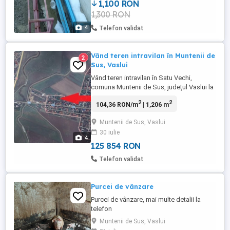
1,100 RON
1,300 RON
4
Telefon validat
Vând teren intravilan în Muntenii de
2
Sus, Vaslui
Vând teren intravilan în Satu Vechi,
comuna Muntenii de Sus, județul Vaslui la
6km de municipiul Vaslui. Terenul este
2
2
104,36 RON/m
| 1,206 m
situat în plan secund, accesul se face pe
drum pietruit, proiect asfaltare aprobat.
Muntenii de Sus, Vaslui
Suprafață totală de 1206 m2, cu
30 iulie
deschidere pe trei laturi, posibilitate două
4
loturi. Posibilitate branșament ...
125 854 RON
Telefon validat
Purcei de vânzare
Purcei de vânzare, mai multe detalii la
telefon
Muntenii de Sus, Vaslui