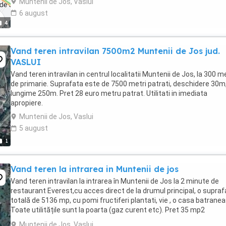
Muntenii de Jos, Vaslui
6 august
4
Vand teren intravilan 7500m2 Muntenii de Jos jud.
VASLUI
Vand teren intravilan in centrul localitatii Muntenii de Jos, la 300 me
de primarie. Suprafata este de 7500 metri patrati, deschidere 30m
lungime 250m. Pret 28 euro metru patrat. Utilitati in imediata
apropiere.
Muntenii de Jos, Vaslui
5 august
1
Vand teren la intrarea in Muntenii de jos
Vand teren intravilan la intrarea în Muntenii de Jos la 2 minute de
restaurant Everest,cu acces direct de la drumul principal, o supraf
totală de 5136 mp, cu pomi fructiferi plantati, vie , o casa batrane
Toate utilitățile sunt la poarta (gaz curent etc). Pret 35 mp2
(negociabil la cumpărarea ...
Muntenii de Jos, Vaslui