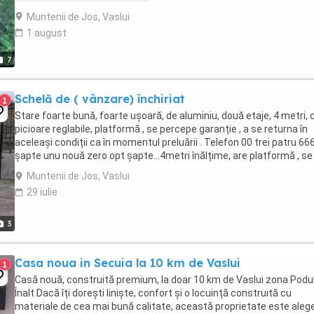
Muntenii de Jos, Vaslui
1 august
7
Schelă de ( vânzare) închiriat
1
Stare foarte bună, foarte ușoară, de aluminiu, două etaje, 4 metri, 
picioare reglabile, platformă , se percepe garanție , a se returna în
aceleași condiții ca în momentul preluării . Telefon 00 trei patru 66
șapte unu nouă zero opt șapte...4metri înălțime, are platformă , se
închiriază cu 75 roni ...
Muntenii de Jos, Vaslui
29 iulie
3
Casa noua in Secuia la 10 km de Vaslui
1
Casă nouă, construită premium, la doar 10 km de Vaslui zona Podu
Înalt Dacă îți dorești liniște, confort și o locuință construită cu
materiale de cea mai bună calitate, această proprietate este aleg