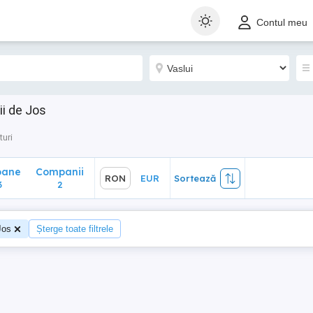
ane
Companii
RON
EUR
Sortează
Contul meu
2
ii de Jos
turi
oane
Companii
RON
EUR
Sortează
3
2
Jos
Șterge toate filtrele