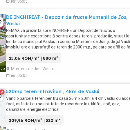
ieri 05:05
DE INCHIRIAT - Depozit de fructe Muntenii de Jos,
Vaslui
REMAX vă prezintă spre INCHIRIERE un Depozit de fructe, o
oportunitate exceptională pentru depozitare si productie, situat la
limita cu municipiul Vaslui, în comuna Muntenii de Jos, județul Vaslu
Imobilul are o suprafață de teren de 2800 m.p., pe care se află edif
o construcție C1 - cu destinație ...
2
2
25,06 RON/m
| 880 m
Muntenii de Jos, Vaslui
20
ieri 05:05
520mp teren intravilan , 4km de Vaslui
9
Vând o parcelă teren pentru casă 26m x 20m la 4 km vaslui cu acc
facil, asfaltat cu posibilitate de racordare la utilități, apă, gaz,
canalizare, energie electrică.
2
2
209,96 RON/m
| 520 m