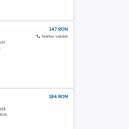
147 RON
Telefon validat
tri
,
184 RON
ață
asca.