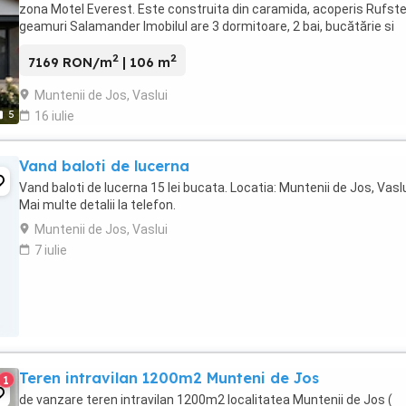
zona Motel Everest. Este construita din caramida, acoperis Rufste
geamuri Salamander Imobilul are 3 dormitoare, 2 bai, bucătărie si
sufragerie open space, terasa acoperita. Utilitati: ...
2
2
7169 RON/m
| 106 m
Muntenii de Jos, Vaslui
5
16 iulie
Vand baloti de lucerna
Vand baloti de lucerna 15 lei bucata. Locatia: Muntenii de Jos, Vaslu
Mai multe detalii la telefon.
Muntenii de Jos, Vaslui
7 iulie
Teren intravilan 1200m2 Munteni de Jos
1
de vanzare teren intravilan 1200m2 localitatea Muntenii de Jos (