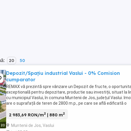
nă:
20
50
Depozit/Spațiu industrial Vaslui - 0% Comision
cumparator
REMAX vă prezintă spre vânzare un Depozit de fructe, o oportunit
exceptională pentru depozitare, productie sau investiții, situat la l
cu municipiul Vaslui, în comuna Muntenii de Jos, județul Vaslui. Imob
are o suprafață de teren de 2800 m.p., pe care se află edificată o
construcție C1 - ...
2
2
2 983,69 RON/m
| 880 m
Muntenii de Jos, Vaslui
20