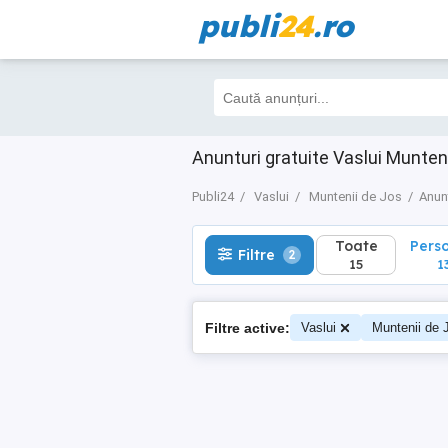
publi
24
.ro
Toate
Perso
Filtre
2
15
13
Anunturi gratuite Vaslui Munten
Publi24
Vaslui
Muntenii de Jos
Anun
Toate
Pers
Filtre
2
15
1
Filtre active:
Vaslui
Muntenii de 