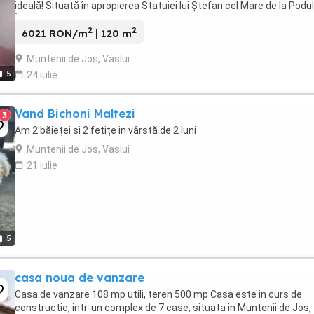
ideală! Situată în apropierea Statuiei lui Ștefan cel Mare de la Podul
Înalt, la doar 10 ...
2
2
6021 RON/m
| 120 m
Muntenii de Jos, Vaslui
5
24 iulie
Vand Bichoni Maltezi
3
Am 2 băieței si 2 fetițe in vârstă de 2 luni
Muntenii de Jos, Vaslui
21 iulie
5
casa noua de vanzare
Casa de vanzare 108 mp utili, teren 500 mp Casa este in curs de
constructie, intr-un complex de 7 case, situata in Muntenii de Jos,