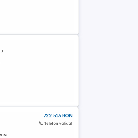
cu
6
722 513 RON
l
Telefon validat
erea