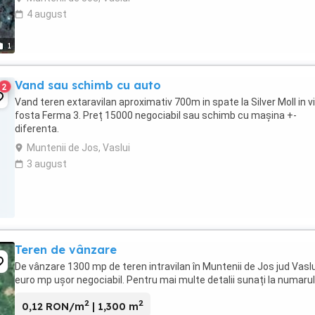
4 august
1
Vand sau schimb cu auto
2
Vand teren extaravilan aproximativ 700m in spate la Silver Moll in v
fosta Ferma 3. Preț 15000 negociabil sau schimb cu mașina +-
diferenta.
Muntenii de Jos, Vaslui
3 august
Teren de vânzare
De vânzare 1300 mp de teren intravilan în Muntenii de Jos jud Vaslu
euro mp ușor negociabil. Pentru mai multe detalii sunați la numarul.
2
2
0,12 RON/m
| 1,300 m