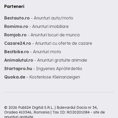
Parteneri
Bestauto.ro
- Anunturi auto/moto
Romimo.ro
- Anunturi imobiliare
Romjob.ro
- Anunturi locuri de munca
Cazare24.ro
- Anunturi cu oferte de cazare
Bestbike.ro
- Anunturi moto
Animalutul.ro
- Anunturi gratuite animale
Startapro.hu
- Ingyenes Apróhirdetés
Quoka.de
- Kostenlose Kleinanzeigen
© 2026 Publi24 Digital S.R.L. | Bulevardul Dacia nr 34,
Oradea 410346, Romania | Tax ID: RO20201084 -
site de
anunturi gratuite