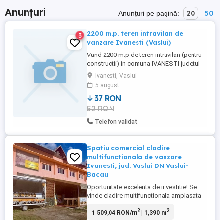
Anunțuri
20
50
Anunțuri pe pagină:
2200 m.p. teren intravilan de
3
vanzare Ivanesti (Vaslui)
Vand 2200 m.p de teren intravilan (pentru
constructii) in comuna IVANESTI judetul
Vaslui. Terenul are o deschidere de 18.5
Ivanesti, Vaslui
metri la DN 2F (strada principala Vaslui -
5 august
Bacau) Pretul 7 euro m.p. negociabil .
37 RON
52 RON
Telefon validat
Spatiu comercial cladire
multifunctionala de vanzare
Ivanesti, jud. Vaslui DN Vaslui-
Bacau
Oportunitate excelenta de investitie! Se
vinde cladire multifunctionala amplasata
la strada principala DN Vaslui-Bacau, in
2
2
1 509,04 RON/m
| 1,390 m
comuna Ivanesti, judetul Vaslui. Imobilul