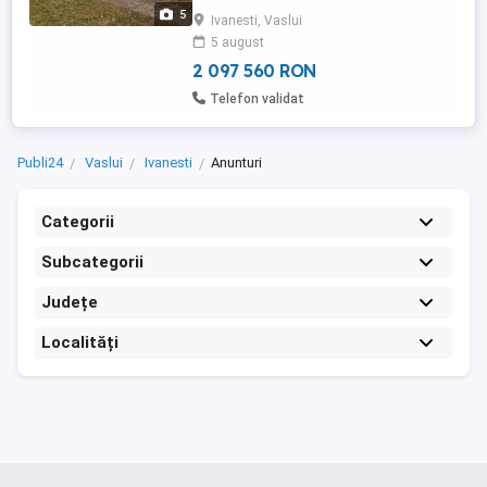
este ideal pentru multiple activitati
5
Ivanesti, Vaslui
comerciale sau reconversie in
5 august
apartamente, pensiune, productie,
supermarket, showroom, birouri, clinica, ...
2 097 560 RON
Telefon validat
Publi24
Vaslui
Ivanesti
Anunturi
Categorii
Subcategorii
Județe
Localități