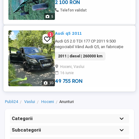
2 100 RON
Telefon validat
5
Audi q5 2011
1
Audi Q5 2.0 TDI 177 CP 2011 9.500
negociabil Vând Audi Q5, an fabricație
2011, motor 2.0 TDI 177 CP, cu 260.000
2011 | diesel | 260000 km
km. Mașina este întreținută, în stare foarte
bună de funcționare și nu necesită
Hoceni, Vaslui
investiții. Dotări: Trapă panoramică
16 iunie
Scaune electrice și încălzite Moduri de
condus: Dynamic, Comfort ...
49 755 RON
10
Publi24
Vaslui
Hoceni
Anunturi
Categorii
Subcategorii