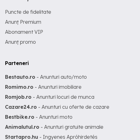
Puncte de fidelitate
Anunț Premium
Abonament VIP
Anunț promo
Parteneri
Bestauto.ro
- Anunturi auto/moto
Romimo.ro
- Anunturi imobiliare
Romjob.ro
- Anunturi locuri de munca
Cazare24.ro
- Anunturi cu oferte de cazare
Bestbike.ro
- Anunturi moto
Animalutul.ro
- Anunturi gratuite animale
Startapro.hu
- Ingyenes Apróhirdetés