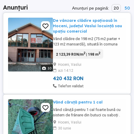
Anunțuri
20
50
Anunțuri pe pagină:
De vânzare clădire spațioasă în
Hoceni, județul Vaslui locuință sau
spațiu comercial
Vând clădire de 198 m2 (75 m2 parter +
123 m2 mansardă), situată în comuna
Hoceni, jud. Vaslui, construintă in 2006,
2
2
2 123,39 RON/m
| 198 m
structura de rezistență din cărămida si
bolțari. Dotări: 2 camere principale, 2 băi,
Hoceni, Vaslui
birou, beci, grădină, dispune de toate
10
azi 14:12
utilitațile, teren 353 m2. Poate fi folosită ca
locuință ...
420 432 RON
Telefon validat
Vând căruță pentru 1 cal
Vând căruță pentru 1 cal foarte bună cu
sistem de frânare din butuci cu saboți .
Hoceni, Vaslui
30 iunie