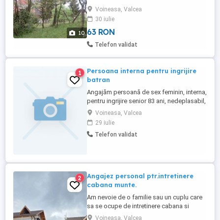
apropierea Primariei Voineasa, în
Voineasa, Valcea
suprafata totală de 5062 mp, vedere
30 iulie
superbă, pretabil pensiune casă de
vacanță. Front stradal: ...
63 RON
10
Telefon validat
Persoana interna pentru ingrijire
1
batran
Angajăm persoană de sex feminin, interna,
pentru ingrijire senior 83 ani, nedeplasabil,
fara boli contagioase. Locația Voineasa-
Voineasa, Valcea
Vâlcea se oferă camera separata cu toate
29 iulie
dotările și salariu atractiv.
Telefon validat
Angajez personal ptr.intretinere
2
cabana munte.
Am nevoie de o familie sau un cuplu care
sa se ocupe de intretinere cabana si
curte.Locaia este la Vidra,Voineasa
Voineasa, Valcea