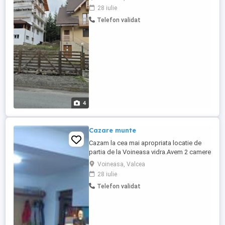
Valcea,langa partia de scki.Cerinte.Sa fie
28 iulie
din zona,cu permis de conducere si
Telefon validat
masina personala ptr.deplasare
proprie.Sa fie disponibili sa primeasca
turisti si peste program, sa lucreze ...
4
Cazare munte
Cazam la cea mai apropriata locatie de
partia de la Voineasa vidra.Avem 2 camere
de doua persoane.2 camere de 3 locuri si
Voineasa, Valcea
o garsoniera de 4 locuri.Pentru detalii
28 iulie
sunati la 0744641835 sau0371172687
Telefon validat