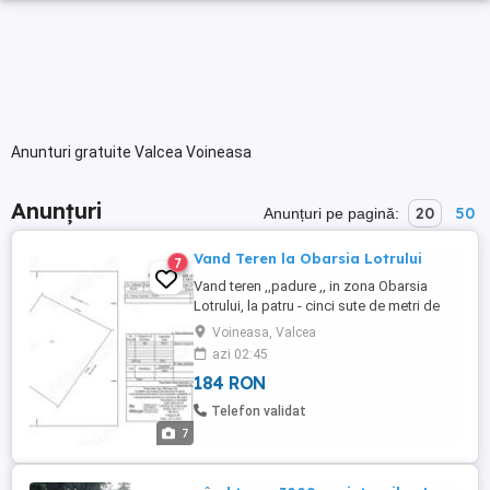
Anunturi gratuite Valcea Voineasa
Anunțuri
20
50
Anunțuri pe pagină:
Vand Teren la Obarsia Lotrului
7
Vand teren ,,padure ,, in zona Obarsia
Lotrului, la patru - cinci sute de metri de
Hanul Haiducilor si sapte km de
Voineasa, Valcea
Transalpina Skiy resort. Terenul este in
azi 02:45
categoria -intravilan- prins in PUZ - ul
184 RON
aprobat pentru dezvoltarea zonei turistice,
are deschidere directa la raul Lotru si un
Telefon validat
drept de servitute ...
7