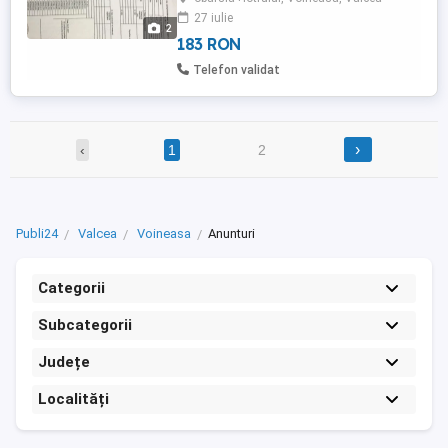
vecinatate fam.BORNEA, alte doua laturi
27 iulie
drum de acces propus pret 35 euro mp
2
poate fi parcelat in loturi de 1000 ...
183 RON
Telefon validat
›
‹
1
2
Publi24
Valcea
Voineasa
Anunturi
Categorii
Subcategorii
Județe
Localități