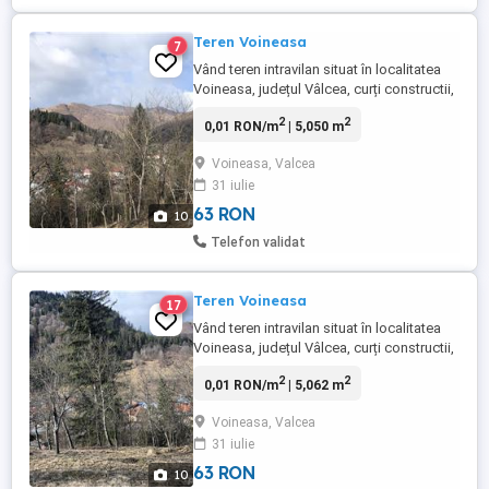
Teren Voineasa
7
Vând teren intravilan situat în localitatea
Voineasa, județul Vâlcea, curți constructii,
izvor natural, utilități în apropiere, livadă,
2
2
0,01 RON/m
| 5,050 m
cabană de lemn (fâneață), ultracentral, în
apropierea Primariei Voineasa, în
Voineasa, Valcea
suprafata totală de 5062 mp, vedere
31 iulie
superbă, pretabil pensiune casă de
vacanță. Front stradal: ...
63 RON
10
Telefon validat
Teren Voineasa
17
Vând teren intravilan situat în localitatea
Voineasa, județul Vâlcea, curți constructii,
izvor natural, utilități în apropiere, livadă,
2
2
0,01 RON/m
| 5,062 m
cabană de lemn (fâneață), ultracentral, în
apropierea Primariei Voineasa, în
Voineasa, Valcea
suprafata totală de 5062 mp, vedere
31 iulie
superbă, pretabil pensiune casă de
vacanță. Front stradal: ...
63 RON
10