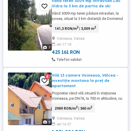
vând teren 3009 mp intravilan Lac
Vidra la 3 km de partia de ski
Vând 3009 mp teren pădure intravilan, la
șosea, situat la 3 km distanță de Domeniul
schiabil Transalpina, zona Puru. Este
2
2
141,3 RON/m
| 3,009 m
situat pe partea stângă a șoselei, când vii
dinspre Voineasa către Obârșia Lotrului.
Voineasa, Valcea
Ca reper vizual din mașină, sunt două
ieri 17:18
plăcuțe din tablă maro scrise cu galben,
7
puse de mine pe ...
425 161 RON
Telefon validat
Vilă 13 camere Voineasa, Vâlcea -
8
investiție montana la preț de
apartament
Proprietar vând vilă situată în stațiunea
Voineasa, pe DN7A, la 700 m altitudine, cu
vedere superbă spre Valea Lotrului și
2
2
2989 RON/m
| 360 m
Munții Lotrului. Zonă cu aer curat, climat
tonic, ierni blânde, aproape de Lacul Vidra
Voineasa, Valcea
și Transalpina Ski Resort (30 km).
9
ieri 16:37
Proprietatea are 450 mp construiți, 360 mp
utili, 600 mp ...