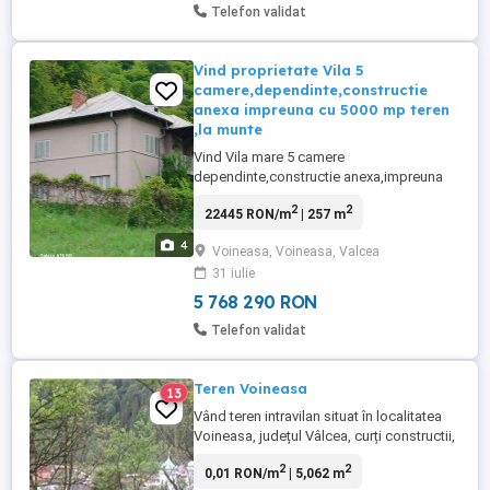
Telefon validat
Vind proprietate Vila 5
camere,dependinte,constructie
anexa impreuna cu 5000 mp teren
,la munte
Vind Vila mare 5 camere
dependinte,constructie anexa,impreuna
cu 5000 mp.teren.intravilan.Voineasa ,jud
2
2
22445 RON/m
| 257 m
Valcea ,pe Transalpina ,la 20 km.este
Statiunea Sky resort Vidra si la 40
4
Voineasa, Voineasa, Valcea
km.Statiunea Rinca
31 iulie
5 768 290 RON
Telefon validat
Teren Voineasa
13
Vând teren intravilan situat în localitatea
Voineasa, județul Vâlcea, curți constructii,
izvor natural, utilități în apropiere, livadă,
2
2
0,01 RON/m
| 5,062 m
cabană de lemn (fâneață), ultracentral, în