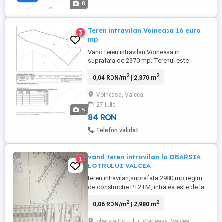
8
Teren intravilan Voineasa 16 euro
3
mp
Vand teren intravilan Voineasa in
suprafata de 2370 mp. Terenul este
amplasat pe malul raului Lotrului cu
2
2
0,04 RON/m
| 2,370 m
deschidere directa la rau. Utilitati curent si
apa pe teren iar deschiderea este de 30 m
Voineasa, Valcea
la drum asfaltat.
27 iulie
5
84 RON
Telefon validat
vand teren intravilan la OBARSIA
1
LOTRULUI VALCEA
teren intravilan,suprafata 2980 mp,regim
de constructie P+2+M, intrarea este de la
strada principala pe podul nou
2
2
0,06 RON/m
| 2,980 m
construit,doua laturi de 55 si 30 m
vecinatate raul LOTRU o latura de 52 m
obarsia+lotrului, Voineasa, Valcea