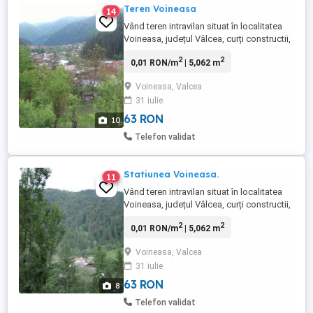
Teren Voineasa
14
Vând teren intravilan situat în localitatea
Voineasa, județul Vâlcea, curți constructii,
izvor natural, utilități în apropiere, livadă,
2
2
0,01 RON/m
| 5,062 m
cabană de lemn (fâneață), ultracentral, în
apropierea Primariei Voineasa, în
Voineasa, Valcea
suprafata totală de 5062 mp, vedere
31 iulie
superbă, pretabil pensiune casă de
vacanță. Front stradal: ...
63 RON
10
Telefon validat
Statiunea Voineasa.
11
Vând teren intravilan situat în localitatea
Voineasa, județul Vâlcea, curți constructii,
izvor natural, utilități în apropiere, livadă,
2
2
0,01 RON/m
| 5,062 m
cabană de lemn (fâneață), ultracentral, în
apropierea Primariei Voineasa, în
Voineasa, Valcea
suprafata totală de 5062 mp, vedere
31 iulie
superbă, pretabil pensiune casă de
vacanță. Front stradal: ...
63 RON
8
Telefon validat