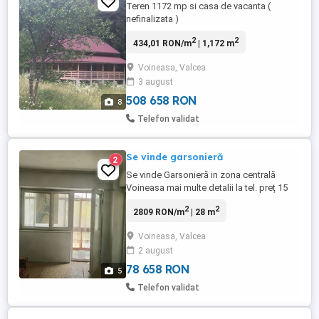
Teren 1172 mp si casa de vacanta (
nefinalizata )
2
2
434,01 RON/m
| 1,172 m
Voineasa, Valcea
3 august
508 658 RON
8
Telefon validat
Se vinde garsonieră
2
Se vinde Garsonieră in zona centrală
Voineasa mai multe detalii la tel. preț 15
mii euro negociabil
2
2
2809 RON/m
| 28 m
Voineasa, Valcea
2 august
78 658 RON
5
Telefon validat