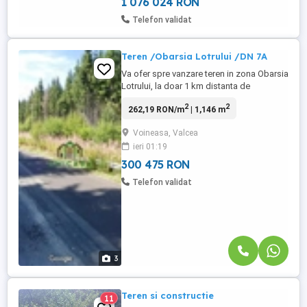
1 076 024 RON
Telefon validat
Teren /Obarsia Lotrului /DN 7A
Va ofer spre vanzare teren in zona Obarsia
Lotrului, la doar 1 km distanta de
Transalpina Skiy resort ,cu deschidere de
2
2
262,19 RON/m
| 1,146 m
25 m la DN 7A . Suprafata terenului este
de 1146mp foarte aproape de Lacul Vidra
Voineasa, Valcea
ceea ce ofera un mare avantaj pentru
ieri 01:19
dezvoltarea unei afaceri in domeniul
turistic. Curentul se afla ...
300 475 RON
Telefon validat
3
Teren si constructie
11