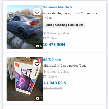
Se vinde Mazda 3
acte valabile , fiscal, motor 2.0 benzina
140 cp
2004 | benzina | 190000 km
Slatioara, Valcea
23 iulie
10 478 RON
5
jbl 310 nou
1
JBL boxă 310 nou ne desfăcut
Slatioara, Valcea
12 iulie
1,940 RON
2,098 RON
2