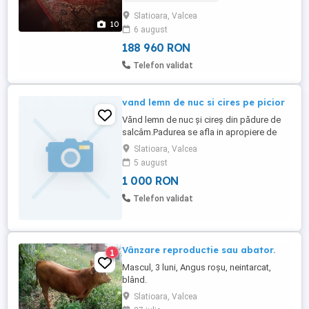
liniștită, cu peisaje deosebite. Suprafața
Slatioara, Valcea
utilă a casei este de 60 mp, este compusă
10
6 august
din 3 camere , hol cu bucătărie , baie și
pivniță generoasă, ...
188 960 RON
Telefon validat
vand lemn de nuc si cires pe picior
Vănd lemn de nuc și cireș din pădure de
salcâm.Padurea se afla in apropiere de
drum și are peste 70 de ani.Diametru
Slatioara, Valcea
peste 50 cm.lungime 6-12m.
5 august
1 000 RON
Telefon validat
Vânzare reproductie sau abator.
1
Mascul, 3 luni, Angus roșu, neintarcat,
blând.
Slatioara, Valcea