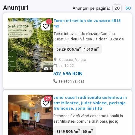
Anunțuri
20
50
Anunțuri pe pagină:
Teren intravilan de vanzare 4513
1
m2
Teren intravilan de vânzare Comuna
Rugetu, județul Vâlcea , la doar 10 km de
Horezu Natură, liniște, pădure și râu pe
2
2
69,29 RON/m
| 4,513 m
proprietate Se oferă spre vânzare un teren
intravilan cu o suprafață totală de 4.513
Slatioara, Valcea
mp, împărțit în două parcele cadastrale: *
azi 10:02
1.849 mp nr. cadastral 38 mp nr. cadastral
5
38040 * ...
312 696 RON
Telefon validat
vand casa traditionala autentica in
27
sat Milostea, judet Valcea, perisaje
frumoase, zona linistita
Persoana fizică vând casa tradițională în
sat Milostea, comuna Slătioara, județ
Vâlcea, perfectă pentru relaxare sau
2
2
3149 RON/m
| 60 m
locuință permanentă, fiind într-o zonă