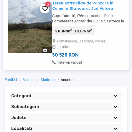
Teren extravilan de vanzare in
3
Comuna Slatioara, Jud Valcea
Suprafata: 10,176mp Locatie - Punct:
Fometeasca Acces: din DC 157, se trece la
pas prin gradini aprox 400m Acte: titlu de
2
2
3 RON/m
| 10,176 m
proprietate Altele: faneata - teren arabil,
pruni de vara roditori, imprejmuire cu
Fometeasca, Slatioara, Valcea
sarma ghimpata Pret per mp: 3 RON, Pret
12 iulie
total: 30,528 RON Pozele sunt efectuate
5
Aprilie 2026 ...
30 528 RON
Telefon validat
Publi24
Valcea
Slatioara
Anunturi
Categorii
Subcategorii
Județe
Localități