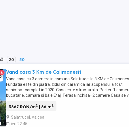
nă:
20
50
Vand casa 3 Km de Calimanesti
36
Vand casa cu 3 camere in comuna Salatrucel la 3 KM de Calimanest
Fundatia este din piatra, zidul din caramida iar acoperisul a fost
schimbat complet in 2020. Casa este structurata: Parter: 1 camer
bucatarie, camara si baie Etaj: Terasa inchisa+2 camere Casa se v
impreuna cu terenul de 1641 de ...
2
2
3667 RON/m
| 86 m
Salatrucel, Valcea
5
ieri 22:45