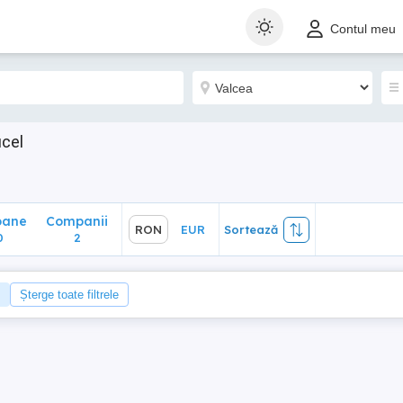
ane
Companii
RON
EUR
Sortează
Contul meu
2
ucel
oane
Companii
RON
EUR
Sortează
0
2
Șterge toate filtrele