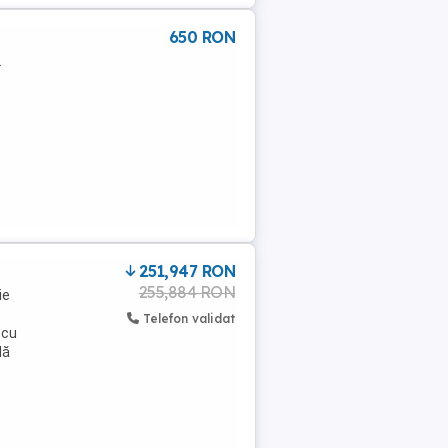
650 RON
.
251,947 RON
255,884 RON
ie
Telefon validat
 cu
lă