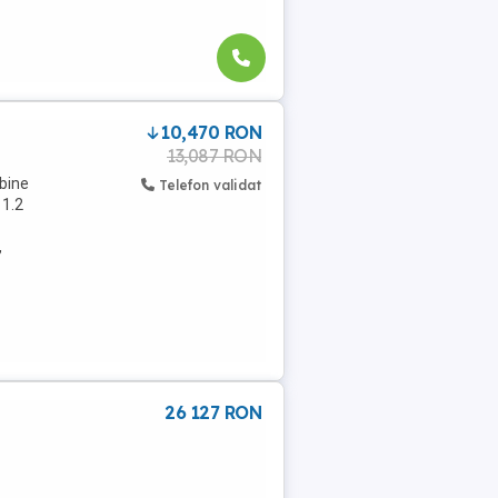
10,470 RON
13,087 RON
 bine
Telefon validat
 1.2
,
26 127 RON