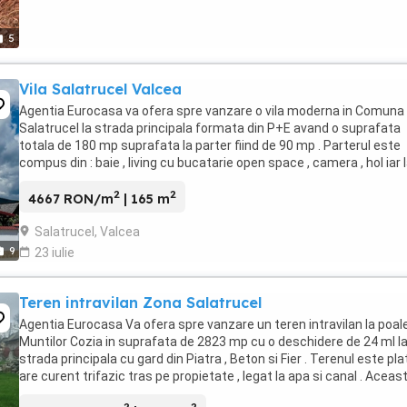
5
Vila Salatrucel Valcea
Agentia Eurocasa va ofera spre vanzare o vila moderna in Comuna
Salatrucel la strada principala formata din P+E avand o suprafata
totala de 180 mp suprafata la parter fiind de 90 mp . Parterul este
compus din : baie , living cu bucatarie open space , camera , hol iar 
etaj baie , doua dormitoare ...
2
2
4667 RON/m
| 165 m
Salatrucel, Valcea
9
23 iulie
Teren intravilan Zona Salatrucel
Agentia Eurocasa Va ofera spre vanzare un teren intravilan la poal
Muntilor Cozia in suprafata de 2823 mp cu o deschidere de 24 ml l
strada principala cu gard din Piatra , Beton si Fier . Terenul este plat
are curent trifazic tras pe propietate , legat la apa si canal . Aceas
propietate se ...