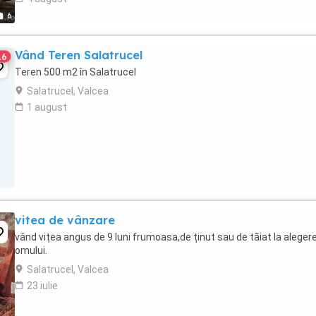
6
Vând Teren Salatrucel
16
Teren 500 m2 în Salatrucel
Salatrucel, Valcea
1 august
vitea de vânzare
vând vițea angus de 9 luni frumoasa,de ținut sau de tăiat la aleger
omului.
Salatrucel, Valcea
23 iulie