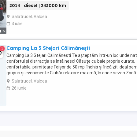
2014 | diesel | 243000 km
Salatrucel, Valcea
3 iulie
5
Camping La 3 Stejari Călimănești
1
Camping La 3 Stejari Călimănești Te așteptăm într-un loc unde nat
confortul și distracția se întâlnesc! Căsuțe cu baie proprie curate,
confortabile, primitoare Foișor de 50 mp, închis și încălzit ideal pen
grupuri și evenimente Ciubăr relaxare maximă, în orice sezon Zonă .
Salatrucel, Valcea
26 iunie