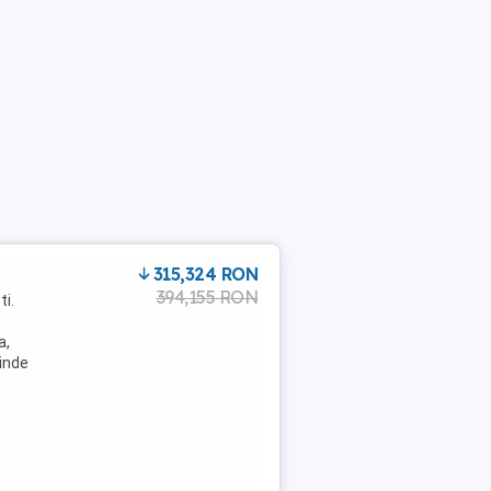
315,324 RON
394,155 RON
i.
a,
inde