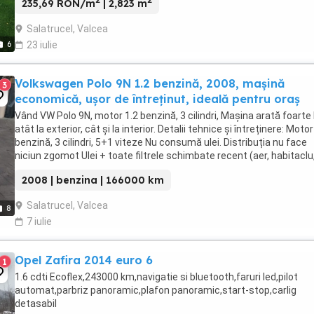
2
2
235,69 RON/m
| 2,823 m
Salatrucel, Valcea
6
23 iulie
Volkswagen Polo 9N 1.2 benzină, 2008, mașină
3
economică, ușor de întreținut, ideală pentru oraș
Vând VW Polo 9N, motor 1.2 benzină, 3 cilindri, Mașina arată foarte
atât la exterior, cât și la interior. Detalii tehnice și întreținere: Motor
benzină, 3 cilindri, 5+1 viteze Nu consumă ulei. Distribuția nu face
niciun zgomot Ulei + toate filtrele schimbate recent (aer, habitaclu
combustibil) Mică ...
2008 | benzina | 166000 km
Salatrucel, Valcea
8
7 iulie
Opel Zafira 2014 euro 6
1
1.6 cdti Ecoflex,243000 km,navigatie si bluetooth,faruri led,pilot
automat,parbriz panoramic,plafon panoramic,start-stop,carlig
detasabil