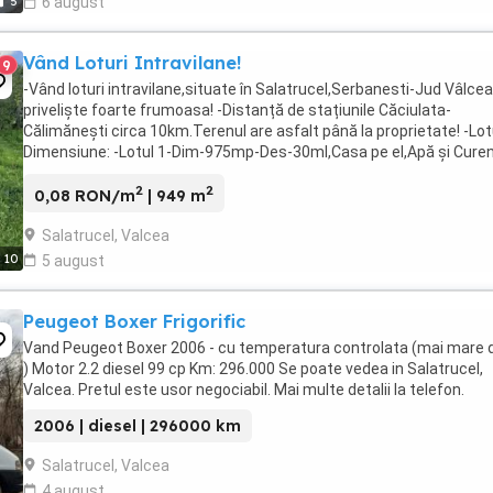
5
6 august
Vând Loturi Intravilane!
9
-Vând loturi intravilane,situate în Salatrucel,Serbanesti-Jud Vâlce
priveliște foarte frumoasa! -Distanță de stațiunile Căciulata-
Călimănești circa 10km.Terenul are asfalt până la proprietate! -Lot
Dimensiune: -Lotul 1-Dim-975mp-Des-30ml,Casa pe el,Apă și Cure
electric!Are alt preț!Sa vândut ...
2
2
0,08 RON/m
| 949 m
Salatrucel, Valcea
10
5 august
Peugeot Boxer Frigorific
Vand Peugeot Boxer 2006 - cu temperatura controlata (mai mare 
) Motor 2.2 diesel 99 cp Km: 296.000 Se poate vedea in Salatrucel,
Valcea. Pretul este usor negociabil. Mai multe detalii la telefon.
2006 | diesel | 296000 km
Salatrucel, Valcea
4 august