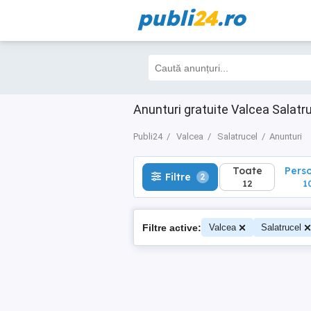
publi
24
.ro
Toate
Perso
Filtre
2
12
10
Anunturi gratuite Valcea Salatr
Publi24
Valcea
Salatrucel
Anunturi
Toate
Pers
Filtre
2
12
1
Filtre active:
Valcea
Salatrucel