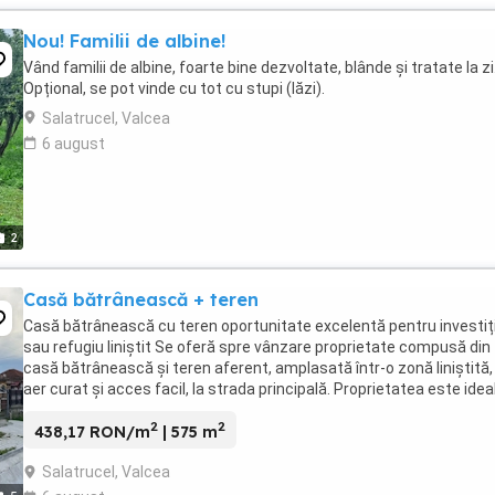
Nou! Familii de albine!
Vând familii de albine, foarte bine dezvoltate, blânde și tratate la zi
Opțional, se pot vinde cu tot cu stupi (lăzi).
Salatrucel, Valcea
6 august
2
Casă bătrânească + teren
Casă bătrânească cu teren oportunitate excelentă pentru investiț
sau refugiu liniștit Se oferă spre vânzare proprietate compusă din
casă bătrânească și teren aferent, amplasată într-o zonă liniștită,
aer curat și acces facil, la strada principală. Proprietatea este idea
atât pentru renovare ...
2
2
438,17 RON/m
| 575 m
Salatrucel, Valcea