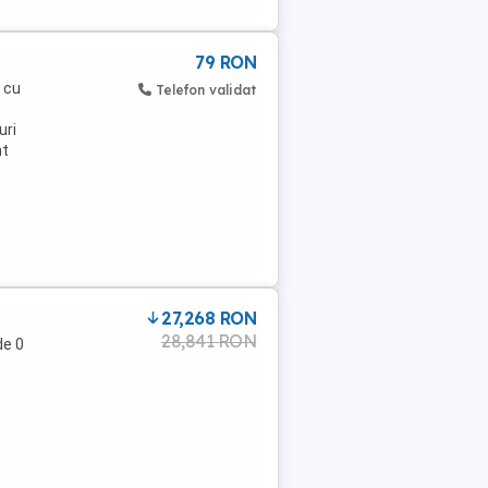
79 RON
a cu
Telefon validat
uri
nt
27,268 RON
28,841 RON
de 0