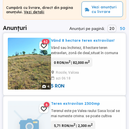
Vezi anunțuri
Cumpără cu livrare, direct din pagina
cu livrare
anunțului.
Vezi detalii
Anunțuri
20
50
Anunțuri pe pagină:
Vând 8 hectare teren extravilan!
62
Vând sau închiriez, 8 hectare teren
extravilan, zonă de deal,situat în comuna
Roșiile ,județul Vâlcea ,destinație in mare
2
2
0 RON/m
| 82,000 m
parte pășune,dar si arabil,deschidere la
drumul comunal de 30 metri,comasat,la
Rosiile, Valcea
limită cu pădurea .Prețul este 4 lei,
azi 06:18
mp,negociabil. Detalii suplimentare la nr
de telefon afișat ...
5 RON
4
Teren extravilan 2300mp
6
Terenul este pe Valea raului Sasa local se
mai numeste crivina: se poate cultiva
grau,porumb sau mai nou se poate
2
2
5,71 RON/m
| 2,300 m
amenaja solar sau cultura de catina,