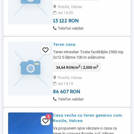
mure,etc Terenul are cadastru făcut,,este
Rosiile, Valcea
vis a vis de cimitirul sat Rosiile și are Vis a
ieri 14:20
vis de podul peste raul Sasa, o fântâna
construită pe teren ...
13 122 RON
Telefon validat
Teren casa
Teren intravilan Toate facilitățile 2500 mp
2x12.5 lățime 100 m adâncime
2
2
34,64 RON/m
| 2,500 m
Rosiile, Valcea
ieri 14:19
86 607 RON
Telefon validat
Casa veche cu teren generos com.
8
Rosiile, Valcea
Va propunem spre vânzare o casa cu
teren în comuna Roșiile, jud. Vâlcea.