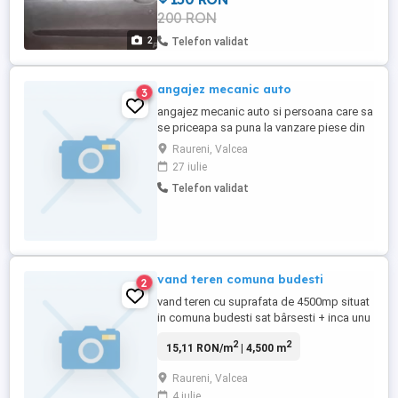
200 RON
2
Telefon validat
angajez mecanic auto
3
angajez mecanic auto si persoana care sa
se priceapa sa puna la vanzare piese din
dezmembrari pe internet full time program
Raureni, Valcea
de 8h zi luni-vineri salariu 2500-5000
27 iulie
numar de posturi :2 mai multe detali la nr
Telefon validat
de tel:
vand teren comuna budesti
2
vand teren cu suprafata de 4500mp situat
in comuna budesti sat bârsesti + inca unu
situat in piscu pietri cu suprafata de
2
2
15,11 RON/m
| 4,500 m
4300mp
Raureni, Valcea
4 iulie