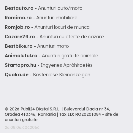
Bestauto.ro
- Anunturi auto/moto
Romimo.ro
- Anunturi imobiliare
Romjob.ro
- Anunturi locuri de munca
Cazare24.ro
- Anunturi cu oferte de cazare
Bestbike.ro
- Anunturi moto
Animalutul.ro
- Anunturi gratuite animale
Startapro.hu
- Ingyenes Apróhirdetés
Quoka.de
- Kostenlose Kleinanzeigen
© 2026 Publi24 Digital S.R.L. | Bulevardul Dacia nr 34,
Oradea 410346, Romania | Tax ID: RO20201084 -
site de
anunturi gratuite
26.08.06.c0c206c