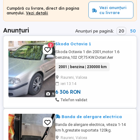
Vezi anunțuri
Cumpără cu livrare, direct din pagina
cu livrare
anunțului.
Vezi detalii
Anunțuri
20
50
Anunțuri pe pagină:
Skoda Octavia 1
2
Skoda Octavia 1 din 2001,motor 1.6
benzina,102 CP,75 KW.Dotari:Aer
condiționat funcțional,oglinzi electrice și
2001 | benzina | 230000 km
încălzite,geamuri electrice față
spate,casetofon auto,acte valabile, ofer
Raureni, Valcea
fiscal.
ieri 13:14
6 306 RON
9
Telefon validat
Banda de alergare electrica
Banda de alergare electrica, viteza 1-14
km h,greutate suportata 120kg.
Raureni, Valcea