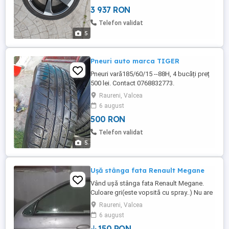
3 937 RON
Telefon validat
5
Pneuri auto marca TIGER
Pneuri vară185/60/15 --88H, 4 bucăți preț
500 lei. Contact 0768832773.
Raureni, Valcea
6 august
500 RON
Telefon validat
5
Ușă stânga fata Renault Megane
Vând ușă stânga fata Renault Megane.
Culoare gri(este vopsită cu spray..) Nu are
rugină.. Stare bună.. Preț 150 lei. Contact
Raureni, Valcea
nr. 0768832773.Ștefan.. Rog seriozitate..
6 august
Locație Raureni (Vâlcea)..
150 RON