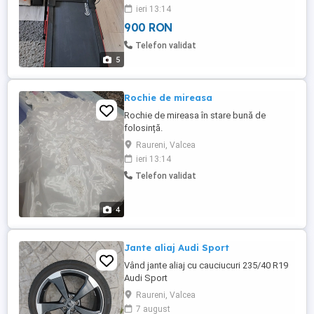
ieri 13:14
900 RON
Telefon validat
5
Rochie de mireasa
Rochie de mireasa în stare bună de
folosință.
Raureni, Valcea
ieri 13:14
Telefon validat
4
Jante aliaj Audi Sport
Vând jante aliaj cu cauciucuri 235/40 R19
Audi Sport
Raureni, Valcea
7 august