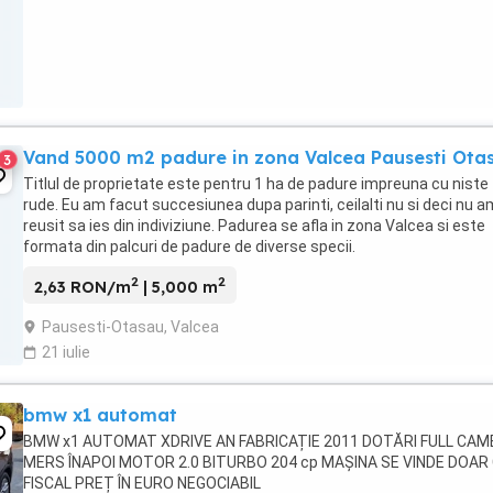
Vand 5000 m2 padure in zona Valcea Pausesti Ota
3
Titlul de proprietate este pentru 1 ha de padure impreuna cu niste
rude. Eu am facut succesiunea dupa parinti, ceilalti nu si deci nu a
reusit sa ies din indiviziune. Padurea se afla in zona Valcea si este
formata din palcuri de padure de diverse specii.
2
2
2,63 RON/m
| 5,000 m
Pausesti-Otasau, Valcea
21 iulie
bmw x1 automat
BMW x1 AUTOMAT XDRIVE AN FABRICAȚIE 2011 DOTĂRI FULL CA
MERS ÎNAPOI MOTOR 2.0 BITURBO 204 cp MAȘINA SE VINDE DOAR
FISCAL PREȚ ÎN EURO NEGOCIABIL