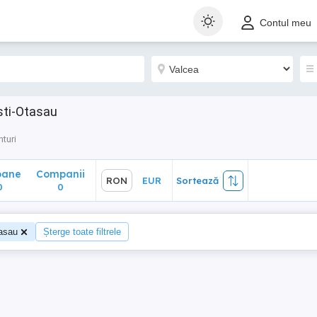
ane
Companii
RON
EUR
Sortează
Contul meu
0
sti-Otasau
turi
oane
Companii
RON
EUR
Sortează
0
0
asau
Șterge toate filtrele