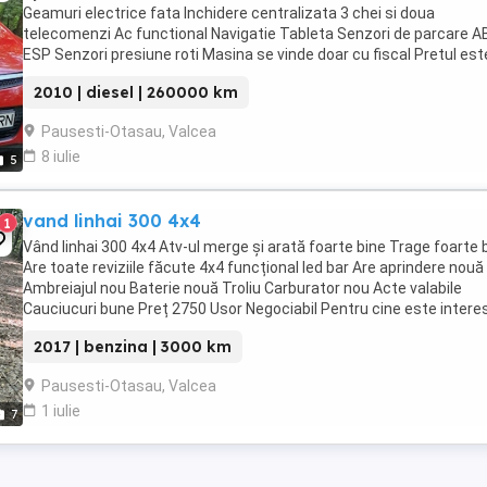
Geamuri electrice fata Inchidere centralizata 3 chei si doua
telecomenzi Ac functional Navigatie Tableta Senzori de parcare A
ESP Senzori presiune roti Masina se vinde doar cu fiscal Pretul est
lei si este negociabil. Masina are toate ...
2010 | diesel | 260000 km
Pausesti-Otasau, Valcea
8 iulie
5
vand linhai 300 4x4
1
Vând linhai 300 4x4 Atv-ul merge și arată foarte bine Trage foarte 
Are toate reviziile făcute 4x4 funcțional led bar Are aprindere nouă
Ambreiajul nou Baterie nouă Troliu Carburator nou Acte valabile
Cauciucuri bune Preț 2750 Usor Negociabil Pentru cine este intere
ofer mai multe ...
2017 | benzina | 3000 km
Pausesti-Otasau, Valcea
1 iulie
7