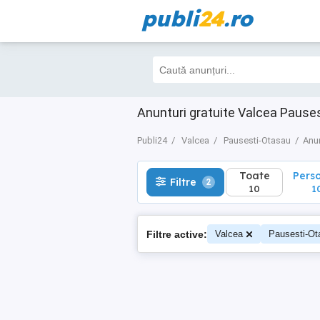
publi
24
.ro
Toate
Perso
Filtre
2
10
10
Anunturi gratuite Valcea Pause
Publi24
Valcea
Pausesti-Otasau
Anun
Toate
Pers
Filtre
2
10
1
Filtre active:
Valcea
Pausesti-Ot