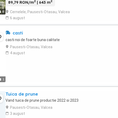
2
2
89,79 RON/m
| 643 m
Cernelele, Pausesti-Otasau, Valcea
8
6 august
casti
casti noi de foarte buna calitate
Pausesti-Otasau, Valcea
4 august
1
Tuica de prune
Vand tuica de prune productie 2022 si 2023
Pausesti-Otasau, Valcea
3 august