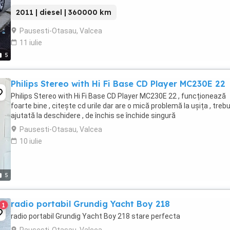
2011 | diesel | 360000 km
Pausesti-Otasau, Valcea
11 iulie
5
Philips Stereo with Hi Fi Base CD Player MC230E 22
Philips Stereo with Hi Fi Base CD Player MC230E 22 , funcționează
foarte bine , citește cd urile dar are o mică problemă la ușița , trebu
ajutată la deschidere , de închis se închide singură
Pausesti-Otasau, Valcea
10 iulie
5
radio portabil Grundig Yacht Boy 218
1
radio portabil Grundig Yacht Boy 218 stare perfecta
Pausesti-Otasau, Valcea