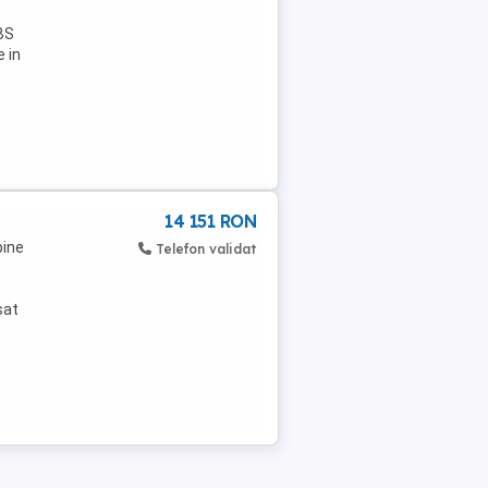
BS
e in
14 151 RON
bine
Telefon validat
sat