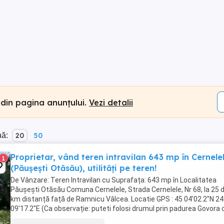
 din pagina anunțului.
Vezi detalii
nă:
20
50
Proprietar, vând teren intravilan 643 mp în Cernele
1
(Păușești Otăsău), utilități pe teren!
De Vânzare: Teren Intravilan cu Suprafața: 643 mp în Localitatea
Păușești Otăsău Comuna Cernelele, Strada Cernelele, Nr 68, la 25 
km distanță față de Ramnicu Vâlcea. Locatie GPS : 45 04'02.2"N 24
09'17.2"E (Ca observație: puteti folosi drumul prin padurea Govora 
este partial asfaltat pentru ...