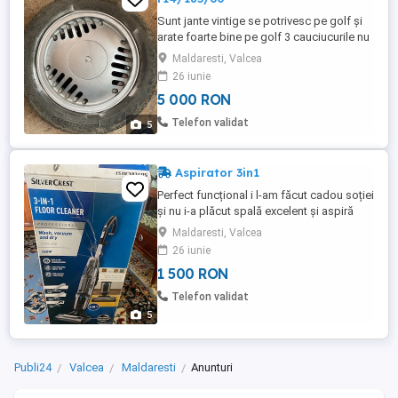
Sunt jante vintige se potrivesc pe golf și
arate foarte bine pe golf 3 cauciucurile nu
sunt bune
Maldaresti, Valcea
26 iunie
5 000 RON
Telefon validat
5
Aspirator 3in1
Perfect funcțional i l-am făcut cadou soției
și nu i-a plăcut spală excelent și aspiră
foarte bun și pentru covoare aproape noi
Maldaresti, Valcea
la folosint decât o dată
26 iunie
1 500 RON
Telefon validat
5
Publi24
Valcea
Maldaresti
Anunturi