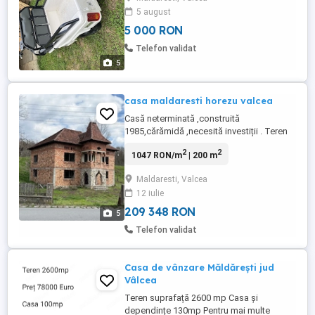
telefon in prealabil
5 august
5 000 RON
Telefon validat
5
casa maldaresti horezu valcea
Casă neterminată ,construită
1985,cărămidă ,necesită investiții . Teren
2500 m Cine dorește să o vadă poate
2
2
1047 RON/m
| 200 m
merge direct la destinație ,este la strada
principală la aprox 400 m de conacul
Maldaresti, Valcea
maldăr ,drumul care iese în dn 67 Casa are
12 iulie
100 m 2 amprenta la sol. nu deranjați inutil
prețul este fix La limita ...
209 348 RON
5
Telefon validat
Casa de vânzare Măldărești jud
Vâlcea
Teren suprafață 2600 mp Casa și
dependințe 130mp Pentru mai multe