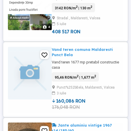
detalii telefon
2
2
3142 RON/m
| 130 m
Stradal , Maldaresti, Valcea
5 iulie
4
408 517 RON
Vand teren comuna Maldaresti
Punct Bela
Vand teren 1677 mp pretabil constructie
casa
2
2
95,46 RON/m
| 1,677 m
Punct%252bBela, Maldaresti, Valcea
3 iulie
160,086 RON
176,048 RON
Jante aluminiu vintige 1967
r14/185/60