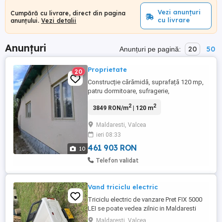
Vezi anunțuri
Cumpără cu livrare, direct din pagina
cu livrare
anunțului.
Vezi detalii
Anunțuri
20
50
Anunțuri pe pagină:
Proprietate
20
Construcție cărămidă, suprafață 120 mp,
patru dormitoare, sufragerie,
bucătărie,hol,baie, dependințe,beci. 2500
2
2
3849 RON/m
| 120 m
mp livadă pomi fructiferi: pruni,meri,peri,
cireși, piersici, viță de vie. Proprietatea
Maldaresti, Valcea
dispune de toate utilitățile, apă,
ieri 08:33
canalizare, curent, asfalt. Zonă liniștită,aer
curat de munt ...
461 903 RON
10
Telefon validat
Vand triciclu electric
Triciclu electric de vanzare Pret FIX 5000
LEI se poate vedea zilnic in Maldaresti
Valcea dupa ora 17.00 ori in Horezu cu
Maldaresti, Valcea