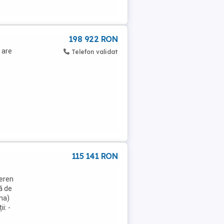
198 922 RON
 are
Telefon validat
115 141 RON
teren
ă de
ina)
i: -