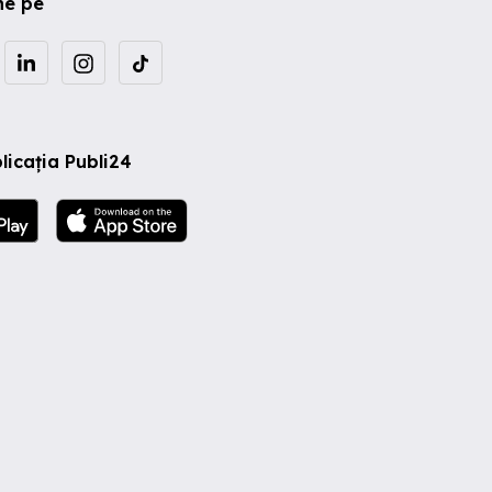
ne pe
licația Publi24