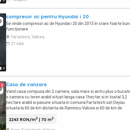
5
compresor ac pentru Hyundai i 20
Se vinde compresor ac de Hyundai i 20 din 2015 în stare foarte bun
funcționare
Fartatesti, Valcea
21 iulie
3
Casa de vanzare
3
Vand casa compusa din 2 camere, sala mare si antru plus o bucati
o camera cu teren arabil situat langa casa 1hectar si in toatal 3,2
hectare arabil si pasune situata in comuna Fartatesti sat Dejoiu
situata la 60 de km distanta de Ramnicu Valcea si 60 de km de
Craiova.. Toate actele sunt in regula ...
2
2
2243 RON/m
| 70 m
Dejoi, Fartatesti, Valcea