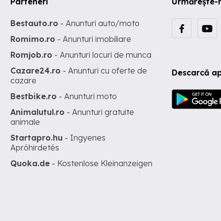
Parteneri
Urmărește-
Bestauto.ro
- Anunturi auto/moto
Romimo.ro
- Anunturi imobiliare
Romjob.ro
- Anunturi locuri de munca
Cazare24.ro
- Anunturi cu oferte de
Descarcă ap
cazare
Bestbike.ro
- Anunturi moto
Animalutul.ro
- Anunturi gratuite
animale
Startapro.hu
- Ingyenes
Apróhirdetés
Quoka.de
- Kostenlose Kleinanzeigen