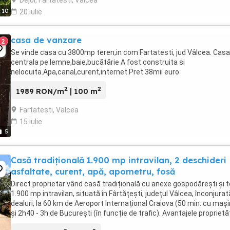
10
20 iulie
casa de vanzare
2
Se vinde casa cu 3800mp teren,in com Fartatesti, jud Vâlcea. Casa
centrala pe lemne,baie,bucătărie A fost construita si
nelocuita.Apa,canal,curent,internet.Pret 38mii euro
2
2
1989 RON/m
| 100 m
Fartatesti, Valcea
15 iulie
5
Casă tradițională 1.900 mp intravilan, 2 deschideri
asfaltate, curent, apă, apometru, fosă
Direct proprietar vând casă tradițională cu anexe gospodărești și 
1.900 mp intravilan, situată în Fârtățești, județul Vâlcea, înconjurat
dealuri, la 60 km de Aeroport Internațional Craiova (50 min. cu maș
și 2h40 - 3h de București (în funcție de trafic). Avantajele proprietăți
Dublă ...