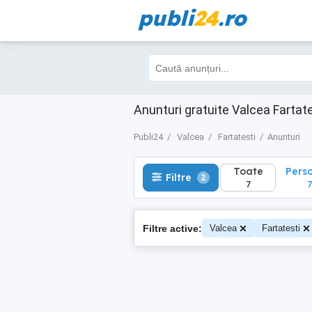
publi
24
.ro
Toate
Perso
Filtre
2
7
7
Anunturi gratuite Valcea Fartate
Publi24
Valcea
Fartatesti
Anunturi
Toate
Pers
Filtre
2
7
7
Filtre active:
Valcea
Fartatesti