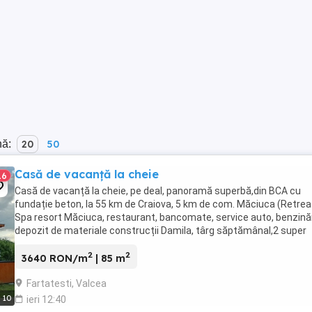
nă:
20
50
Casă de vacanță la cheie
16
Casă de vacanță la cheie, pe deal, panoramă superbă,din BCA cu
fundație beton, la 55 km de Craiova, 5 km de com. Măciuca (Retrea
Spa resort Măciuca, restaurant, bancomate, service auto, benzinăr
depozit de materiale construcții Damila, târg săptămânal,2 super
market),55 km de Horezu,12 Km de Bălcești, ...
2
2
3640 RON/m
| 85 m
Fartatesti, Valcea
10
ieri 12:40