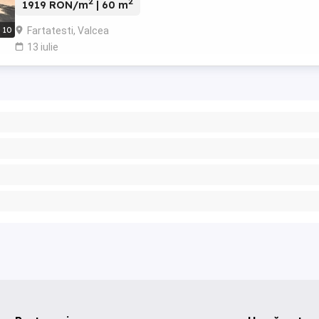
2
2
1919 RON/m
| 60 m
Fartatesti, Valcea
10
13 iulie