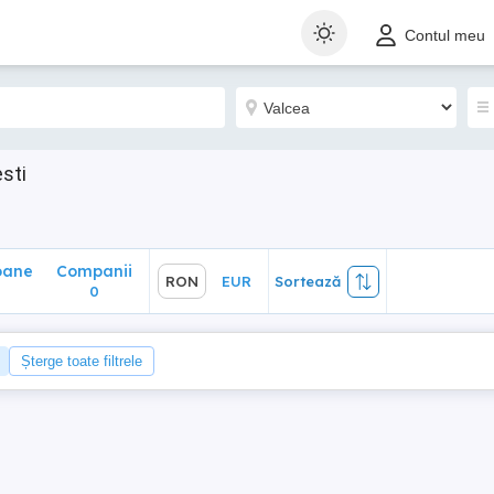
ane
Companii
RON
EUR
Sortează
Contul meu
0
sti
oane
Companii
RON
EUR
Sortează
0
Șterge toate filtrele