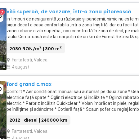
vilă superbă, de vanzare, într-o zona pitorească
7
in timpuri de nesiguranță ,cu războaie și pandemii, nimic nu este m
sigur decat o casa confortabila ,intr o zona liniștită, dar cu facilitat
zonei urbane.o vila superba , nou construită în zona de deal, pe mal
râului Cerna. casă este la mai puțin de un km de Forest Retreat& s
Maciuca. In apropiere ...
2
2
2080 RON/m
| 300 m
Fartatesti, Valcea
10
4 august
ford grand c.max
Confort * Aer condiționat manual sau automat pe două zone * Ge
electrice față spate * Oglinzi electrice și încălzite * Oglinzi rabatab
electric * Parbriz încălzit Quickclear * Volan îmbrăcat în piele, regla
pe înălțime și adâncime * Cotieră față * Scaun șofer cu reglaj lomb
Scaune față ...
2012 | diesel | 240000 km
Fartatesti, Valcea
4 august