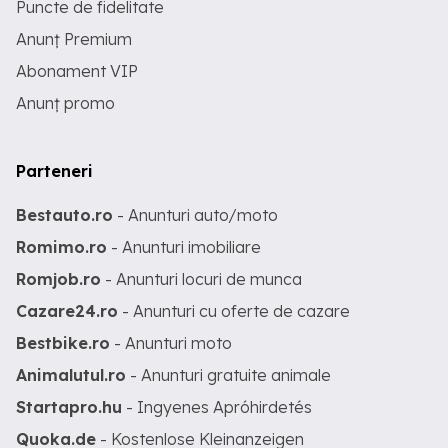
Puncte de fidelitate
Anunț Premium
Abonament VIP
Anunț promo
Parteneri
Bestauto.ro
- Anunturi auto/moto
Romimo.ro
- Anunturi imobiliare
Romjob.ro
- Anunturi locuri de munca
Cazare24.ro
- Anunturi cu oferte de cazare
Bestbike.ro
- Anunturi moto
Animalutul.ro
- Anunturi gratuite animale
Startapro.hu
- Ingyenes Apróhirdetés
Quoka.de
- Kostenlose Kleinanzeigen