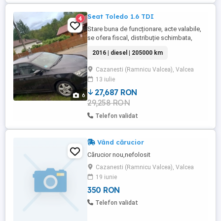
Seat Toledo 1.6 TDI
4
Stare buna de funcționare, acte valabile,
se ofera fiscal, distribuție schimbata,
revizii la zi.
2016 | diesel | 205000 km
Cazanesti (Ramnicu Valcea), Valcea
13 iulie
27,687 RON
6
29,258 RON
Telefon validat
Vând cărucior
Cărucior nou,nefolosit
Cazanesti (Ramnicu Valcea), Valcea
19 iunie
350 RON
Telefon validat