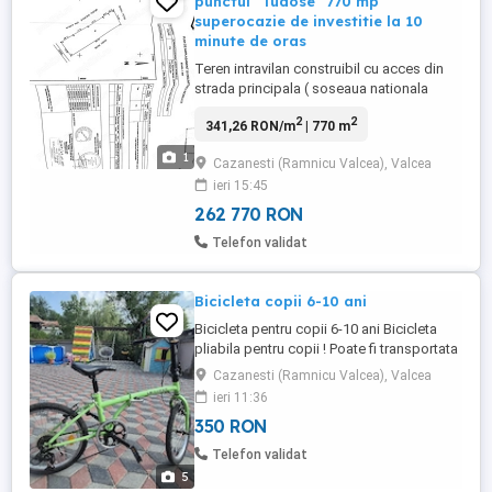
punctul "Tudose" 770 mp
superocazie de investitie la 10
minute de oras
Teren intravilan construibil cu acces din
strada principala ( soseaua nationala
Valcea Tg Jiu ) , noul cartier Cazanesti al
2
2
341,26 RON/m
| 770 m
orasului , 10 minute pana in oras , toate
utilitatile la strada disponibile , este langa
1
Cazanesti (Ramnicu Valcea), Valcea
canal situat si se poate face acces
ieri 15:45
separat dinspre camp , acum accesul
legal cadastral ...
262 770 RON
Telefon validat
Bicicleta copii 6-10 ani
Bicicleta pentru copii 6-10 ani Bicicleta
pliabila pentru copii ! Poate fi transportata
in portbagajul masinii ! A fost foarte putin
Cazanesti (Ramnicu Valcea), Valcea
folosita ! Livrare in orasul Rm.Valcea a Mai
ieri 11:36
multe detalii la telefon :
350 RON
Telefon validat
5