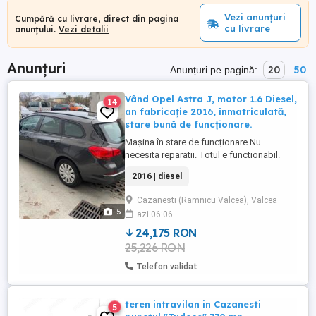
Vezi anunțuri
Cumpără cu livrare, direct din pagina
cu livrare
anunțului.
Vezi detalii
Anunțuri
20
50
Anunțuri pe pagină:
Vând Opel Astra J, motor 1.6 Diesel,
14
an fabricație 2016, înmatriculată,
stare bună de funcționare.
Mașina în stare de funcționare Nu
necesita reparatii. Totul e functionabil.
Distribuție schimbată.
2016 | diesel
Cazanesti (Ramnicu Valcea), Valcea
5
azi 06:06
24,175 RON
25,226 RON
Telefon validat
teren intravilan in Cazanesti
5