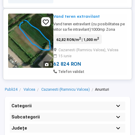
Vand teren extravilant
Vand teren extravilant (cu posibilitatea pe
viitor sa fie intravilant)1000mp Zona
Cazanesti RM.Valcea Terenul se afla pe
2
2
62,82 RON/m
| 1,000 m
strada Industriilor ,cu drum circulat si
accesibil. Terenul se afla fix la drum. Ideal
Cazanesti (Ramnicu Valcea), Valcea
pentru hale,sere,parcari ,agricol,in trecut s
15 iunie
a semanat pe el,lucerna grau porumb,cu
rezultate ...
62 824 RON
3
Telefon validat
Publi24
Valcea
Cazanesti (Ramnicu Valcea)
Anunturi
Categorii
Subcategorii
Județe