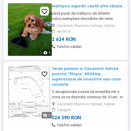
maltipoo superbi caută alta căsuța
vând puiuți de maltipoo de diferite
culori,exemplare deosebite din niste
părinți ff rari care pot fi văzuți la fata
Cazanesti (Ramnicu Valcea), Valcea
locului sau cu apel video. pentru detalii
ieri 08:41
sunați, preturi românești dar diferite la
2 624 RON
fiecare exemplar în parte. vaccinuri la zi
plus deparazitare. pentru detalii
Telefon validat
suplimentare sunați
3
Teren pasune in Cazanesti Valcea
punctul "Plopis" 8000mp
superocazie de investitie sau casa
vacanta
O exceptionala ocazie de investitie intr o
zona ce se dezvolta continuu de 10 ani : in
Cazanesti , cartier al orasului dar aici aveti
Cazanesti (Ramnicu Valcea), Valcea
un loc de o rara frumusete si in mijlocul
3 august
naturii cum foarte greu se mai poate gasi
2
524 390 RON
acum daca doriti sa auziti vantul in padure
sau pasarile cantand . In fosta vatra ...
Telefon validat