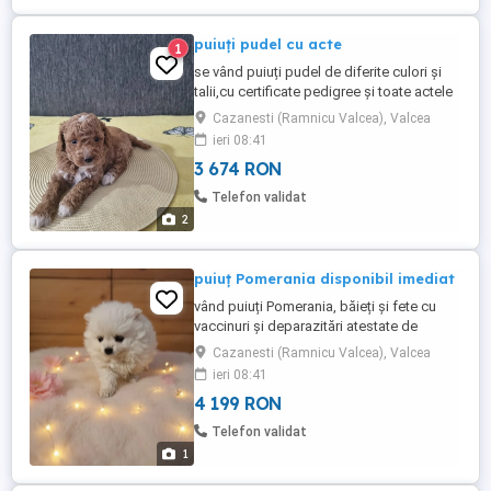
puiuți pudel cu acte
1
se vând puiuți pudel de diferite culori și
talii,cu certificate pedigree și toate actele
medicale ( deparazitați, vaccinuri) la zi.
Cazanesti (Ramnicu Valcea), Valcea
atenție: sunt crescător și dețin părinții care
ieri 08:41
pot fi văzuți oricând. preturi românești și
3 674 RON
disponibilitate transport. pentru orice
detaliu sunați fara ezitare
Telefon validat
2
puiuț Pomerania disponibil imediat
vând puiuți Pomerania, băieți și fete cu
vaccinuri și deparazitări atestate de
medic, dețin ambii părinți și avem
Cazanesti (Ramnicu Valcea), Valcea
disponibilitate la transport. pentru detalii
ieri 08:41
sunați oricând fără să mă simt deranjat
4 199 RON
Telefon validat
1