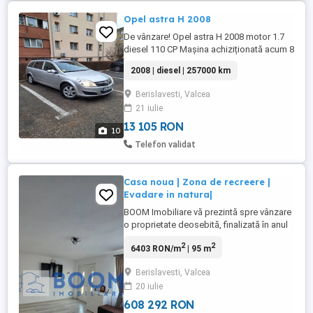
Opel astra H 2008
De vânzare! Opel astra H 2008 motor 1.7
diesel 110 CP Mașina achiziționată acum 8
ani. Dotări: Pilot automat, senzori ploaie,
2008 | diesel | 257000 km
AC funcțional, faruri automate, geamuri
fumurii omologate RAR, cârlig remorcare,
Berislavesti, Valcea
subwoofer, închidere centralizata.
21 iulie
Schimbul de ulei efectuat recent, motor
fără scurgeri, ...
13 105 RON
10
Telefon validat
Casa noua | Zona de recreere |
Evadare in natura|
BOOM Imobiliare vă prezintă spre vânzare
o proprietate deosebită, finalizată în anul
2025, situată într-o zonă pitorească și
2
2
6403 RON/m
| 95 m
liniștită din satul Rădăcinești, comuna
Berislăvești. Ideală pentru familii sau ca
Berislavesti, Valcea
rezidență de vacanță, casa oferă confort
20 iulie
modern în mijlocul naturii și este gata
pentru mutare ...
608 292 RON