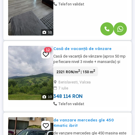
Telefon validat
10
Casă de vacanță de vânzare
12
Casă de vacanță de vânzare (aprox 50 mp
pe fiecare nivel 3 nivele + mansarda) și
teren 5.600 mp. Casa are 3 etaje +
2
2
2321 RON/m
| 150 m
mansardă: parterul este un garaj organizat
ca o bucătărie de vară cu instalație
Berislavesti, Valcea
electrica și sanitară; et 1 este finalizat: 2
7 iulie
camere de locuit, un hol mare + o baie și
un balcon. Et 2 ...
348 114 RON
10
Telefon validat
de vanzare mercedes gle 450
4matic ibrit
de vanzare mercedes gle 450 masina este