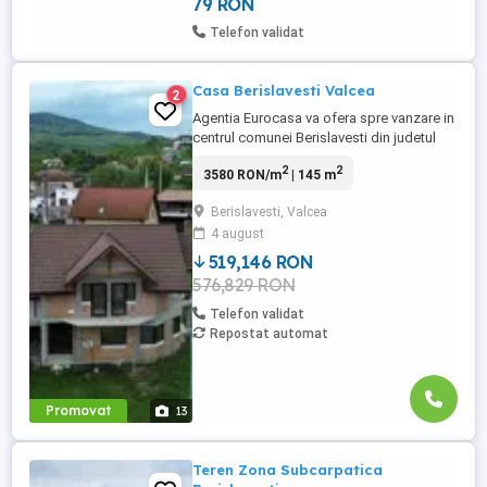
79 RON
Telefon validat
Casa Berislavesti Valcea
2
Agentia Eurocasa va ofera spre vanzare in
centrul comunei Berislavesti din judetul
Valcea o casa formata din P+E , aflata pe
2
2
3580 RON/m
| 145 m
un teren de 450 mp cu o deschidere la
straa principala de 16,20 ml . Casa este
Berislavesti, Valcea
semifinisata la interior iar la exterior este la
4 august
rosu . Dispune de apa si curent celelalte
utilitati ...
519,146 RON
576,829 RON
Telefon validat
Repostat automat
Promovat
13
Teren Zona Subcarpatica