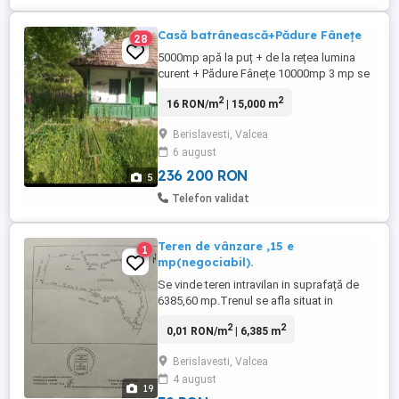
Casă batrânească+Pădure Fânețe
28
5000mp apă la puț + de la rețea lumina
curent + Pădure Fânețe 10000mp 3 mp se
poate da și separat casa sau pădurea
2
2
16 RON/m
| 15,000 m
Berislavesti, Valcea
6 august
236 200 RON
5
Telefon validat
Teren de vânzare ,15 e
1
mp(negociabil).
Se vinde teren intravilan in suprafață de
6385,60 mp.Trenul se afla situat in
comuna Berislăvești,sat Brădișori.Terenul
2
2
0,01 RON/m
| 6,385 m
are deschidere la strada principala de 99
ml.Are gard cu fundație de beton și e
Berislavesti, Valcea
închis cu plase de sârmă.Este situat la
4 august
strada principală,cea care duce la Vf
19
Cozia.Terenul se află la ...