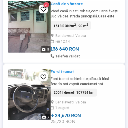
Casă de vânzare
6
Vând casă in sat Robaia,com Berislăveşti
,jud.Vâlcea strada principală.Casa este
compusă din două
2
2
1518 RON/m
| 90 m
camere,bucătărie,hol,beci şi 2400m de
teren.Utilități:Apă trasă in curte.Mai multe
Berislavesti, Valcea
detalii in privat. Tel: (Whatsapp)
ieri 12:14
136 640 RON
5
Telefon validat
Ford transit
Ford transit schimbate plăcută frînă
ferodo noi vopsit cauciucuri noi
2004 | diesel | 107754 km
Berislavesti, Valcea
7 august
24,670 RON
7
25,720 RON