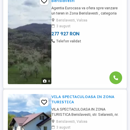
Berislavesti
Agentia Eurocasa va ofera spre vanzare
un teren in Zona Berislavesti , categoria
faneata , ce va trece in intravilan in
Berislavesti, Valcea
suprafata de 8316 mp . Terenul are
3 august
inclinatie fiind in zona de deal . Pentru
277 927 RON
vizionare 0747550568
Telefon validat
6
VILA SPECTACULOASA IN ZONA
TURISTICA
VILA SPECTACULOASA IN ZONA
TURISTICA Berislavesti, str. Selaresti, nr.
14, jud. Valcea 229.000 Euro FARA
Berislavesti, Valcea
COMISION LA CUMPARATORI In mijlocul
3 august