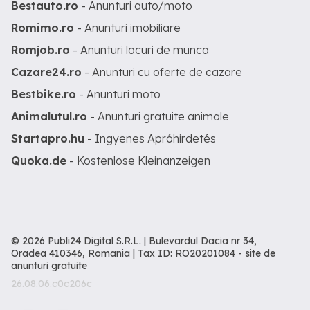
Bestauto.ro
- Anunturi auto/moto
Romimo.ro
- Anunturi imobiliare
Romjob.ro
- Anunturi locuri de munca
Cazare24.ro
- Anunturi cu oferte de cazare
Bestbike.ro
- Anunturi moto
Animalutul.ro
- Anunturi gratuite animale
Startapro.hu
- Ingyenes Apróhirdetés
Quoka.de
- Kostenlose Kleinanzeigen
© 2026 Publi24 Digital S.R.L. | Bulevardul Dacia nr 34,
Oradea 410346, Romania | Tax ID: RO20201084 -
site de
anunturi gratuite
26.08.06.c0c206c