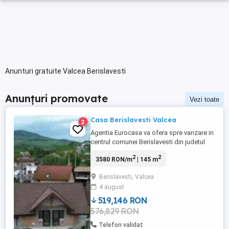
Anunturi gratuite Valcea Berislavesti
Anunțuri promovate
Vezi toate
Casa Berislavesti Valcea
2
Agentia Eurocasa va ofera spre vanzare in
centrul comunei Berislavesti din judetul
Valcea o casa formata din P+E , aflata pe
2
2
3580 RON/m
| 145 m
un teren de 450 mp cu o deschidere la
straa principala de 16,20 ml . Casa este
Berislavesti, Valcea
semifinisata la interior iar la exterior este la
4 august
rosu . Dispune de apa si curent celelalte
utilitati ...
519,146 RON
576,829 RON
Telefon validat