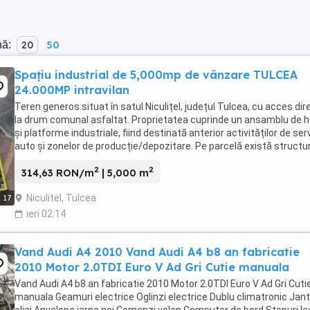
nă:
20
50
Spațiu industrial de 5,000mp de vânzare TULCEA
24.000MP intravilan
Teren generos situat în satul Niculițel, județul Tulcea, cu acces dir
la drum comunal asfaltat. Proprietatea cuprinde un ansamblu de h
și platforme industriale, fiind destinată anterior activităților de ser
auto și zonelor de producție/depozitare. Pe parcelă există structur
construite, ceea ...
2
2
314,63 RON/m
| 5,000 m
Niculitel, Tulcea
17
ieri 02:14
Vand Audi A4 2010 Vand Audi A4 b8 an fabricatie
2010 Motor 2.0TDI Euro V Ad Gri Cutie manuala
Vand Audi A4 b8 an fabricatie 2010 Motor 2.0TDI Euro V Ad Gri Cuti
manuala Geamuri electrice Oglinzi electrice Dublu climatronic Jan