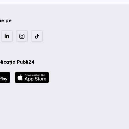
ne pe
licația Publi24