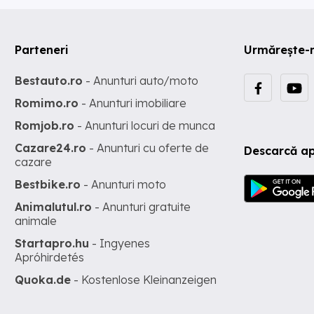
Parteneri
Urmărește-
Bestauto.ro
- Anunturi auto/moto
Romimo.ro
- Anunturi imobiliare
Romjob.ro
- Anunturi locuri de munca
Cazare24.ro
- Anunturi cu oferte de
Descarcă ap
cazare
Bestbike.ro
- Anunturi moto
Animalutul.ro
- Anunturi gratuite
animale
Startapro.hu
- Ingyenes
Apróhirdetés
Quoka.de
- Kostenlose Kleinanzeigen