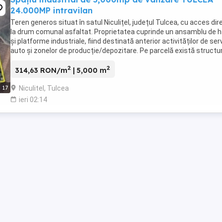
24.000MP intravilan
Teren generos situat în satul Niculițel, județul Tulcea, cu acces dir
la drum comunal asfaltat. Proprietatea cuprinde un ansamblu de h
și platforme industriale, fiind destinată anterior activităților de ser
auto și zonelor de producție/depozitare. Pe parcelă există structur
construite, ceea ...
2
2
314,63 RON/m
| 5,000 m
Niculitel, Tulcea
17
ieri 02:14