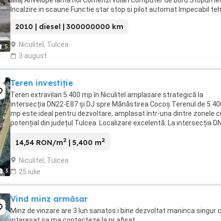
aliaj Anvelope iarna noi Comenzi volan Computer de bord Stopuri le
Incalzire in scaune Functie star stop si pilot automat Impecabil te
si estetic Pret discutabil Unic ...
2010 | diesel | 300000000 km
Niculitel, Tulcea
5
3 august
Teren investiție
Teren extravilan 5.400 mp în Niculitel amplasare strategică la
intersecția DN22-E87 și DJ spre Mănăstirea Cocoș Terenul de 5.40
mp este ideal pentru dezvoltare, amplasat într-una dintre zonele c
potențial din județul Tulcea. Localizare excelentă: La intersecția D
E87 (drumul Tulcea - Isaccea) ...
2
2
14,54 RON/m
| 5,400 m
Niculitel, Tulcea
3
25 iulie
Vind minz armăsar
Minz de vinzare are 3 lun sanatos i bine dezvoltat maninca singur c
interesat sa ma contacteze la nr afisat