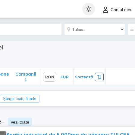
ane
Companii
RON
EUR
Sortează
Contul meu
1
el
oane
Companii
RON
EUR
Sortează
1
Șterge toate filtrele
e
–
Vezi toate
Spațiu industrial de 5,000mp de vânzare TULCEA