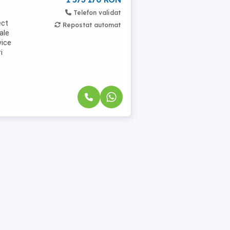
Telefon validat
ect
Repostat automat
ale
vice
i