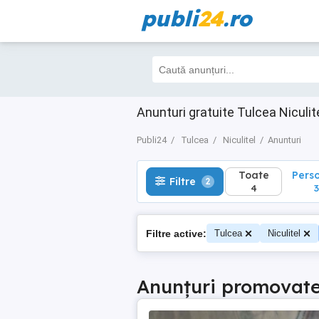
publi
24
.ro
Toate
Perso
Filtre
2
4
3
Anunturi gratuite Tulcea Niculit
Publi24
Tulcea
Niculitel
Anunturi
Toate
Pers
Filtre
2
4
3
Filtre active:
Tulcea
Niculitel
Anunțuri promovat