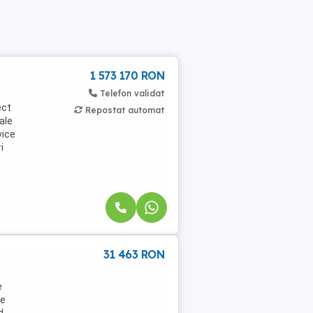
1 573 170 RON
Telefon validat
ect
Repostat automat
ale
vice
i
31 463 RON
e
te