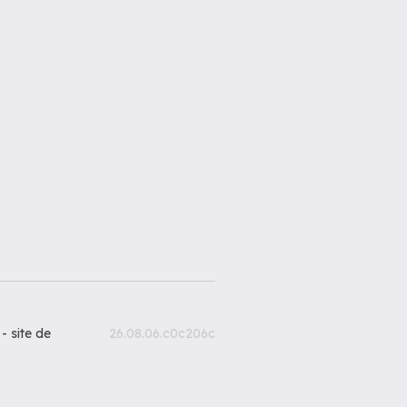
 -
site de
26.08.06.c0c206c