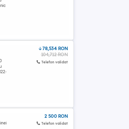
d
hnic
78,534 RON
104,712 RON
0
Telefon validat
u
N22-
2 500 RON
inei
Telefon validat