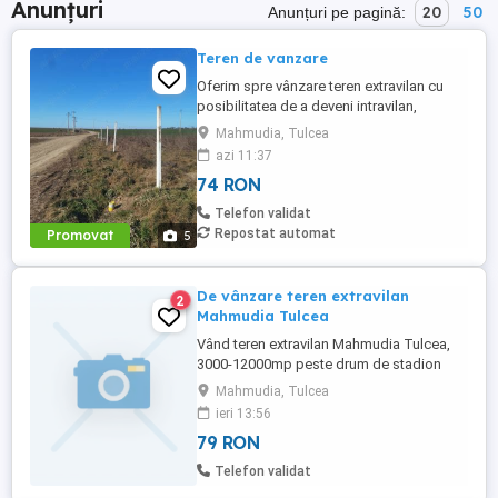
Anunțuri
20
50
Anunțuri pe pagină:
Teren de vanzare
Oferim spre vânzare teren extravilan cu
posibilitatea de a deveni intravilan,
poziționat exact la șoseaua principala.
Mahmudia, Tulcea
Peste drum cartier de case noi fapt ce va
azi 11:37
avantajează de construcția unei case,
74 RON
pensiune sau alta afacere. Acesta poate fi
parcelat in 2 loturi a cate 900mp.Usor
Telefon validat
negociabil pentru toata ...
Repostat automat
Promovat
5
De vânzare teren extravilan
2
Mahmudia Tulcea
Vând teren extravilan Mahmudia Tulcea,
3000-12000mp peste drum de stadion
Mahmudia, Tulcea
ieri 13:56
79 RON
Telefon validat