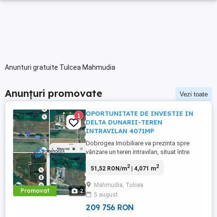
Anunturi gratuite Tulcea Mahmudia
Anunțuri promovate
Vezi toate
OPORTUNITATE DE INVESTIE IN
1
DELTA DUNARII-TEREN
INTRAVILAN 4071MP
Dobrogea Imobiliare va prezinta spre
vânzare un teren intravilan, situat între
Mahmudia și Murighiol, într-o zonă cu un
2
2
51,52 RON/m
| 4,071 m
potențial turistic deosebit. Proprietatea
beneficiază de acces direct la un canal cu
Mahmudia, Tulcea
ieșire în Dunăre, fiind ideală pentru
Promovat
2
5 august
dezvoltarea unei afaceri în domeniul
turismului. Avantaje: Teren ...
209 756 RON