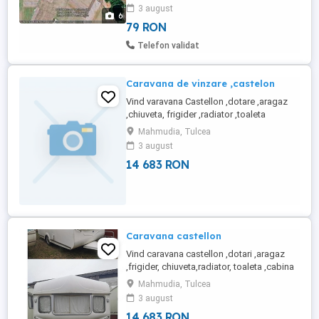
3 august
pentru ca pe unul se poate pune rulota
6
sau cortul, si ...
79 RON
Telefon validat
Caravana de vinzare ,castelon
Vind varavana Castellon ,dotare ,aragaz
,chiuveta, frigider ,radiator ,toaleta
,dus,pat dublu,,
Mahmudia, Tulcea
3 august
14 683 RON
Caravana castellon
Vind caravana castellon ,dotari ,aragaz
,frigider, chiuveta,radiator, toaleta ,cabina
dus,, . Caravana are 2 motoare electrice si
Mahmudia, Tulcea
se poate deplasa cu telecomanda.
3 august
14 683 RON