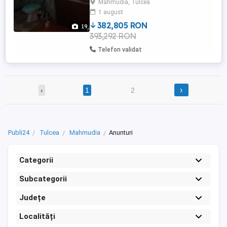
Mahmudia, Tulcea
parte a casei, pretul de 75.000 Negociabil.
1 august
TEl: Casa este in comuna
Mahmudia/Județul Tulcea ...
382,805 RON
19
393,292 RON
Telefon validat
›
‹
1
2
Publi24
Tulcea
Mahmudia
Anunturi
Categorii
Subcategorii
Județe
Localități