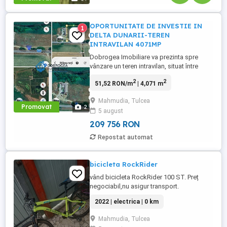
OPORTUNITATE DE INVESTIE IN
1
DELTA DUNARII-TEREN
INTRAVILAN 4071MP
Dobrogea Imobiliare va prezinta spre
vânzare un teren intravilan, situat între
Mahmudia și Murighiol, într-o zonă cu un
2
2
51,52 RON/m
| 4,071 m
potențial turistic deosebit. Proprietatea
beneficiază de acces direct la un canal cu
Mahmudia, Tulcea
ieșire în Dunăre, fiind ideală pentru
Promovat
2
5 august
dezvoltarea unei afaceri în domeniul
turismului. Avantaje: Teren ...
209 756 RON
Repostat automat
bicicleta RockRider
vând bicicleta RockRider 100 ST. Preț
negociabil,nu asigur transport.
2022 | electrica | 0 km
Mahmudia, Tulcea