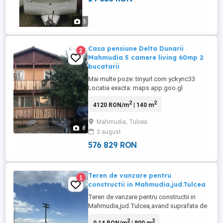
3
Casa pensiune Delta Dunarii
2
Mahmudia 5 camere living 60mp 2
bucatarii
Mai multe poze: tinyurl.com yckync33
Locatia exacta: maps.app.goo.gl
sciyRghMKGWqPGj67?
2
2
4120 RON/m
| 140 m
g_st=com.google.maps.preview.copy Se
pune la vanzare un imobil P+1 in Delta
Mahmudia, Tulcea
Dunarii, construit in anul 2016. Este situat
8
3 august
pe str.Eternitatii, nr.7, in localitatea
Mahmudia, judetul Tulcea; aprox. 32 km
576 829 RON
de la Mun.Tulcea. 100 ...
Teren de vanzare pentru
1
constructii in Mahmudia,jud.Tulcea
Teren de vanzare pentru constructii in
Mahmudia,jud.Tulcea,avand suprafata de
800 mp. Acesta se afla intr-un cartier de
2
2