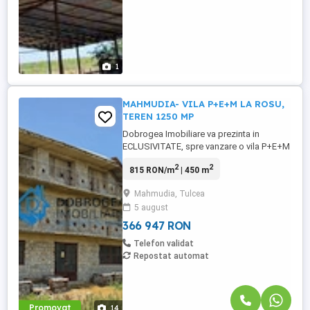
1
MAHMUDIA- VILA P+E+M LA ROSU,
TEREN 1250 MP
Dobrogea Imobiliare va prezinta in
ECLUSIVITATE, spre vanzare o vila P+E+M
la ROSU, in Mahmudia. Suprafata teren
2
2
815 RON/m
| 450 m
1250 mp, deschidere stradala 30 ml.
Aproximativ 500 metri distanta de Dunare.
Mahmudia, Tulcea
Amprenta la sol: 14x14 PARTER: 2 camere,
5 august
bucatarie, camara , baie , garaj ETAJ: 5
camere ,baie, terasa . MANSARDA: ...
366 947 RON
Telefon validat
Repostat automat
Promovat
14