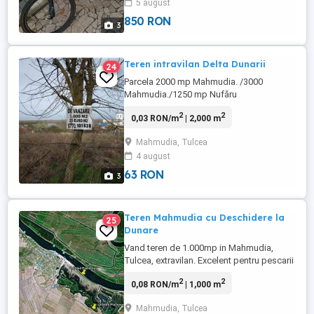
5 august
850 RON
3
Teren intravilan Delta Dunarii
24
Parcela 2000 mp Mahmudia. /3000
Mahmudia./1250 mp Nufăru
2
2
0,03 RON/m
| 2,000 m
Mahmudia, Tulcea
4 august
63 RON
3
Teren Mahmudia cu Deschidere la
25
Dunare
Vand teren de 1.000mp in Mahmudia,
Tulcea, extravilan. Excelent pentru pescarii
care doresc sa ajunga cu barca la teren si
2
2
0,08 RON/m
| 1,000 m
in Delta, pentru a pune o rulota sau
camping. Deschidere 11m la canal. 2 loturi
Mahmudia, Tulcea
de cate 500mp - se vand doar impreuna -