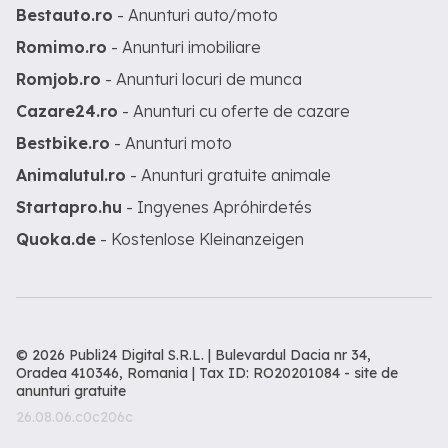
Bestauto.ro
- Anunturi auto/moto
Romimo.ro
- Anunturi imobiliare
Romjob.ro
- Anunturi locuri de munca
Cazare24.ro
- Anunturi cu oferte de cazare
Bestbike.ro
- Anunturi moto
Animalutul.ro
- Anunturi gratuite animale
Startapro.hu
- Ingyenes Apróhirdetés
Quoka.de
- Kostenlose Kleinanzeigen
© 2026 Publi24 Digital S.R.L. | Bulevardul Dacia nr 34,
Oradea 410346, Romania | Tax ID: RO20201084 -
site de
anunturi gratuite
26.08.06.c0c206c