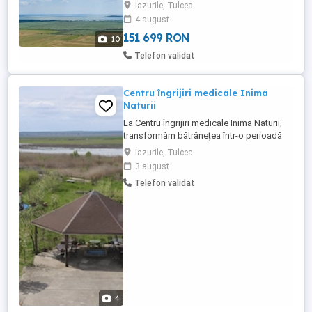
Iazurile, Tulcea
Iazurile-Colina și situat pe linia digului,
4 august
apartinător fostului complex piscicol
Iazurile . In proximitate ...
151 699 RON
10
Telefon validat
Centru îngrijiri medicale Inima
Naturii
La Centru îngrijiri medicale Inima Naturii,
transformăm bătrânețea într-o perioadă
de tihnă și bucurie Introducere: Căutați un
Iazurile, Tulcea
loc unde părinții sau bunicii
3 august
dumneavoastră să fie îngrijiți cu
Telefon validat
demnitate, profesionalism și, mai ales, cu
multă căldură sufletească? La Centru
Inima Naturii oferim mai mult ...
4