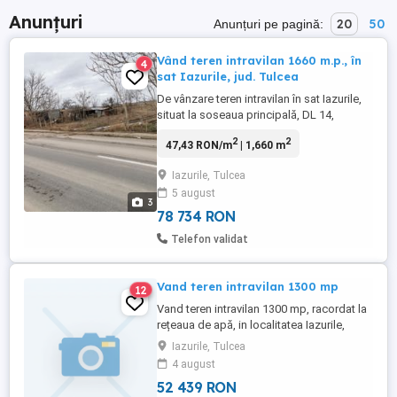
Anunțuri
20
50
Anunțuri pe pagină:
Vând teren intravilan 1660 m.p., în
4
sat Iazurile, jud. Tulcea
De vânzare teren intravilan în sat Iazurile,
situat la soseaua principală, DL 14,
suprafata 1660 m.p, posibilitate de
2
2
47,43 RON/m
| 1,660 m
racordare la utilități
Iazurile, Tulcea
5 august
3
78 734 RON
Telefon validat
Vand teren intravilan 1300 mp
12
Vand teren intravilan 1300 mp, racordat la
rețeaua de apă, in localitatea Iazurile,
jud.Tulcea.
Iazurile, Tulcea
4 august
52 439 RON