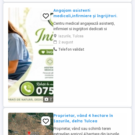
Angajam asistenti
medicali,infirmiere și îngrijitori.
Centru medical angajează asistenți,
infirmieri si ingrijitori dedicati si
responsabili pentru a se alatura echipei
Iazurile, Tulcea
noastre. Candidatii ideali vor fi persoane
2 august
empatice, cu abilitati excelente de
Telefon validat
comunicare si o pasiune pentru ingrijirea
pacientilor. Responsabilitati: * Acordarea
ingrijirilor medicale ...
2
Proprietar, vând 4 hectare în
Iazurile, delta Tulcea
Proprietar, vând sau schimb teren
extravilan agricol 4 hectare din Iazurile