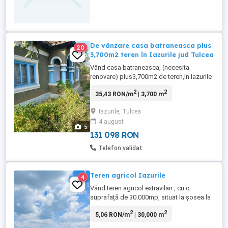
De vânzare casa batraneasca plus
20
3,700m2 teren în Iazurile jud Tulcea
Vând casa batraneasca, (necesita
renovare) plus3,700m2 de teren,In Iazurile
Com. Valea Nucarilor jud. Tulcea nr.de
2
2
35,43 RON/m
| 3,700 m
contact . . Prețul afișat este ușor
negociabil.
Iazurile, Tulcea
4 august
5
131 098 RON
Telefon validat
Teren agricol Iazurile
4
Vând teren agricol extravilan , cu o
suprafață de 30.000mp, situat la șosea la
ieșire din satul Iazurile comuna Valea
2
2
5,06 RON/m
| 30,000 m
Nucarilor. Teren agricol in suprafață de
30000mp cu acces la drumul DJ 222C