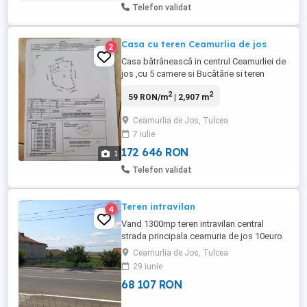
Telefon validat
Casa cu teren Ceamurlia de jos
2
Casa bătrânească in centrul Ceamurliei de
jos ,cu 5 camere si Bucătărie si teren
aferent în suprafață de 2907 m.p..Casa
2
2
59 RON/m
| 2,907 m
este veche nu poate fi locuita,necesita
investiții ,anul trecut am turnat centura și
Ceamurlia de Jos, Tulcea
am ridicat mansarda se mai pot face încă
7 iulie
atâtea camere sus ,acoperiș țigla metalică
și tâmplărie ...
172 646 RON
1
Telefon validat
Teren intravilan
4
Vand 1300mp teren intravilan central
strada principala ceamuria de jos 10euro
mp
Ceamurlia de Jos, Tulcea
29 iunie
68 107 RON