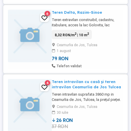
Teren Delta, Razim-Sinoe
6
Teren extravilan construibil, cadastru,
itabulare, acces la lac Golovita, lac
Ceamurlia, complexul lagunar Razim-
2
2
8,32 RON/m
| 10 m
Sinoe; Doua drumuri de acces
neamenajate, Utilitati in apropiere, sat
Ceamurlia de Jos, Tulcea
Lunca, Ceamurlia, jud. Tulcea. 9.5ha
1 august
Google maps , poze goo.gl/SLuUmD ,
suprafata totala: 9,5, Front stradal: 480
79 RON
Telefon validat
Teren intravilan cu casă şi teren
4
intravilan Ceamurlia de Jos Tulcea
Teren intravilan suprafata 3860 mp in
Ceamurlia de Jos, Tulcea, la prețul pieței.
Şi un teren intravil cu casă renovabila in
Ceamurlia de Jos, Tulcea
suprafata de 5570 mp.
30 iulie
26 RON
37 RON