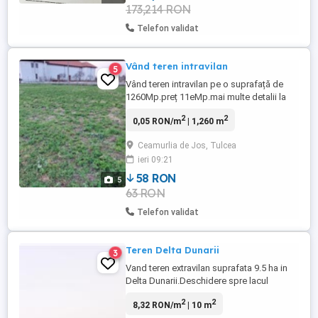
173,214 RON
Telefon validat
Vând teren intravilan
5
Vând teren intravilan pe o suprafață de
1260Mp.preț 11eMp.mai multe detalii la
telefon
2
2
0,05 RON/m
| 1,260 m
Ceamurlia de Jos, Tulcea
ieri 09:21
58 RON
5
63 RON
Telefon validat
Teren Delta Dunarii
3
Vand teren extravilan suprafata 9.5 ha in
Delta Dunarii.Deschidere spre lacul
Golovita.Contact 0766676285
2
2
8,32 RON/m
| 10 m