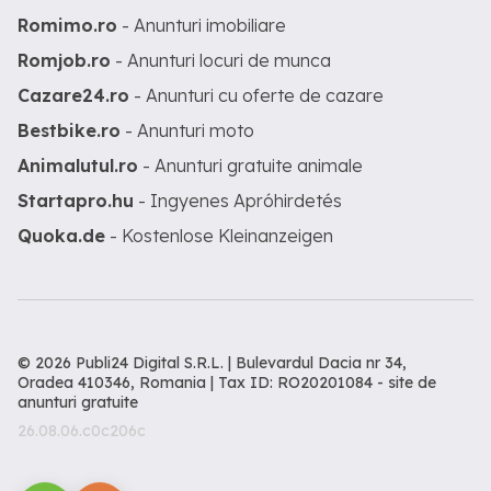
Romimo.ro
- Anunturi imobiliare
Romjob.ro
- Anunturi locuri de munca
Cazare24.ro
- Anunturi cu oferte de cazare
Bestbike.ro
- Anunturi moto
Animalutul.ro
- Anunturi gratuite animale
Startapro.hu
- Ingyenes Apróhirdetés
Quoka.de
- Kostenlose Kleinanzeigen
© 2026 Publi24 Digital S.R.L. | Bulevardul Dacia nr 34,
Oradea 410346, Romania | Tax ID: RO20201084 -
site de
anunturi gratuite
26.08.06.c0c206c