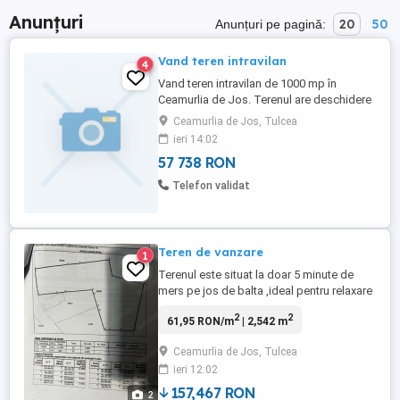
Anunțuri
20
50
Anunțuri pe pagină:
Vand teren intravilan
4
Vand teren intravilan de 1000 mp în
Ceamurlia de Jos. Terenul are deschidere
la strada asfaltata, cu posibilitate de
Ceamurlia de Jos, Tulcea
racordare la canalizare. Deschiderea la
ieri 14:02
strada este de 20 ml. Prețul este
57 738 RON
negociabil.
Telefon validat
Teren de vanzare
1
Terenul este situat la doar 5 minute de
mers pe jos de balta ,ideal pentru relaxare
,pescuit sau casă de vacanță ! Acces
2
2
61,95 RON/m
| 2,542 m
direct de pe strada asfaltată ,canalizare în
fața terenului ,racordare la apă disponibilă
Ceamurlia de Jos, Tulcea
,stâlp de iluminat în fața terenului ! Teren
ieri 12:02
intravilan ,Carte funciară cu categoria de ...
157,467 RON
2