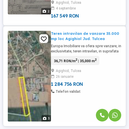
Agighiol, Tulcea
Deschidere la drum asfaltat Acces facil
4 septembrie
auto Teren plat, ideal pentru construcții
2
Casa batraneasca demolabila ...
167 549 RON
Teren intravilan de vanzare 35.000
mp loc Agighiol Jud. Tulcea
Europa Imobiliare va ofera spre vanzare, in
exclusivitate, teren intravilan, in suprafata
de 35.000 mp avand deschidere stradala
2
2
36,71 RON/m
| 35,000 m
la drumul judetean de 563.3 ml. Terenul
este plan, ideal pentru constructii avand
Agighiol, Tulcea
PUG-ul aprobat pentru constructii civile si
26 ianuarie
industriale. Utilitati precum: apa,energie
electrica, ...
1 284 756 RON
Telefon validat
3