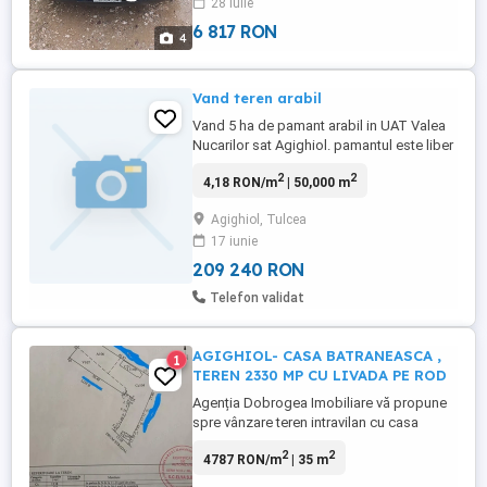
28 iulie
6 817 RON
4
Vand teren arabil
Vand 5 ha de pamant arabil in UAT Valea
Nucarilor sat Agighiol. pamantul este liber
de contract.
2
2
4,18 RON/m
| 50,000 m
Agighiol, Tulcea
17 iunie
209 240 RON
Telefon validat
AGIGHIOL- CASA BATRANEASCA ,
1
TEREN 2330 MP CU LIVADA PE ROD
Agenția Dobrogea Imobiliare vă propune
spre vânzare teren intravilan cu casa
batraneasca, situat în localitatea Agighiol,
2
2
4787 RON/m
| 35 m
județul Tulcea, cu o suprafață de
aproximativ 2.330 mp. Caracteristici teren: