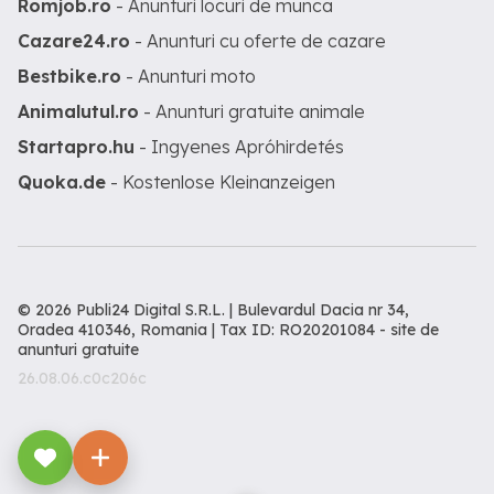
Romjob.ro
- Anunturi locuri de munca
Cazare24.ro
- Anunturi cu oferte de cazare
Bestbike.ro
- Anunturi moto
Animalutul.ro
- Anunturi gratuite animale
Startapro.hu
- Ingyenes Apróhirdetés
Quoka.de
- Kostenlose Kleinanzeigen
© 2026 Publi24 Digital S.R.L. | Bulevardul Dacia nr 34,
Oradea 410346, Romania | Tax ID: RO20201084 -
site de
anunturi gratuite
26.08.06.c0c206c