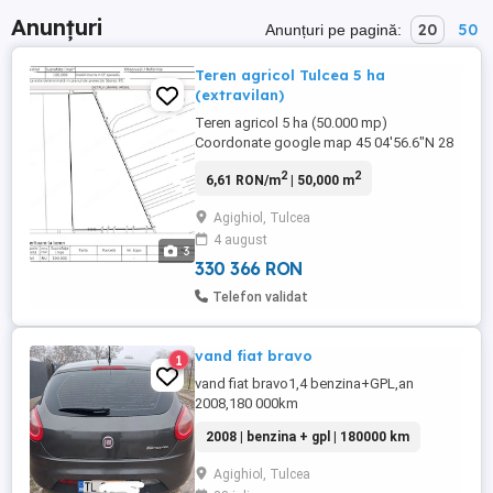
Anunțuri
20
50
Anunțuri pe pagină:
Teren agricol Tulcea 5 ha
(extravilan)
Teren agricol 5 ha (50.000 mp)
Coordonate google map 45 04'56.6"N 28
50'15.1"E Se vinde 1 2 din suprafata
2
2
6,61 RON/m
| 50,000 m
intabulata de 10ha (100.000 metri patrati)
Situat la 2.7 km de drumul DJ222, 5 km
Agighiol, Tulcea
pana la Agighiol, 11 km Tulcea
4 august
3
330 366 RON
Telefon validat
vand fiat bravo
1
vand fiat bravo1,4 benzina+GPL,an
2008,180 000km
2008 | benzina + gpl | 180000 km
Agighiol, Tulcea