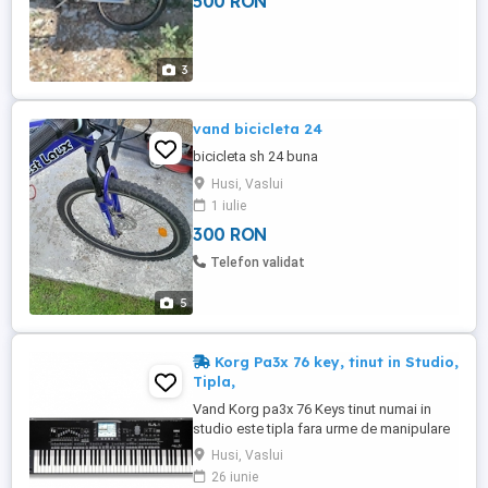
500 RON
3
vand bicicleta 24
bicicleta sh 24 buna
Husi, Vaslui
1 iulie
300 RON
Telefon validat
5
Korg Pa3x 76 key, tinut in Studio,
Tipla,
Vand Korg pa3x 76 Keys tinut numai in
studio este tipla fara urme de manipulare
,256 ram, Set folclor gratis din toate
Husi, Vaslui
zonele tari dau si husa noua Pret 5000
26 iunie
lei.Pretul nu este negociabil din motivul