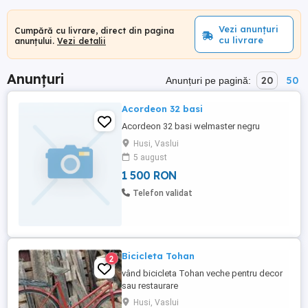
Vezi anunțuri
Cumpără cu livrare, direct din pagina
cu livrare
anunțului.
Vezi detalii
Anunțuri
20
50
Anunțuri pe pagină:
Acordeon 32 basi
Acordeon 32 basi welmaster negru
Husi, Vaslui
5 august
1 500 RON
Telefon validat
Bicicleta Tohan
2
vând bicicleta Tohan veche pentru decor
sau restaurare
Husi, Vaslui