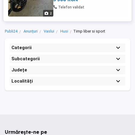
Telefon validat
2
Publi24
Anunțuri
Vaslui
Husi
Timp liber si sport
Categorii
Subcategorii
Județe
Localități
Urmărește-ne pe