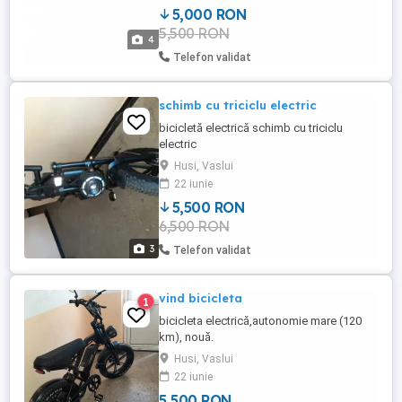
5,000 RON
fiindca clapa a fost achizitionata de mine
5,500 RON
si eu nu cant la nunti, NU NEGOCIEZ
4
Telefon validat
schimb cu triciclu electric
bicicletă electrică schimb cu triciclu
electric
Husi, Vaslui
22 iunie
5,500 RON
6,500 RON
3
Telefon validat
vind bicicleta
1
bicicleta electrică,autonomie mare (120
km), nouă.
Husi, Vaslui
22 iunie
5 500 RON