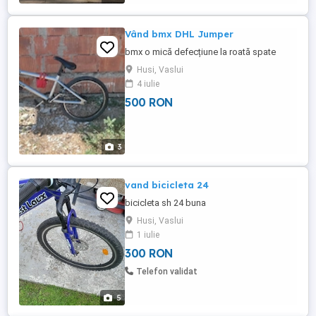
Vând bmx DHL Jumper
bmx o mică defecțiune la roată spate
Husi, Vaslui
4 iulie
500 RON
3
vand bicicleta 24
bicicleta sh 24 buna
Husi, Vaslui
1 iulie
300 RON
Telefon validat
5