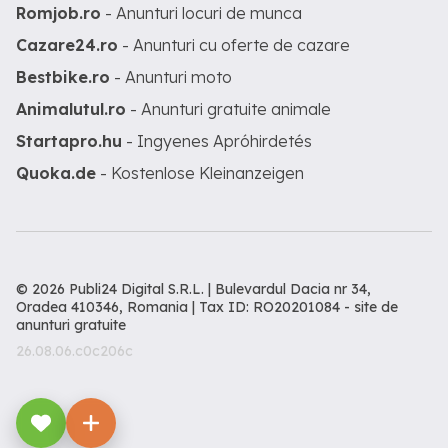
Romjob.ro
- Anunturi locuri de munca
Cazare24.ro
- Anunturi cu oferte de cazare
Bestbike.ro
- Anunturi moto
Animalutul.ro
- Anunturi gratuite animale
Startapro.hu
- Ingyenes Apróhirdetés
Quoka.de
- Kostenlose Kleinanzeigen
© 2026 Publi24 Digital S.R.L. | Bulevardul Dacia nr 34,
Oradea 410346, Romania | Tax ID: RO20201084 -
site de
anunturi gratuite
26.08.06.c0c206c