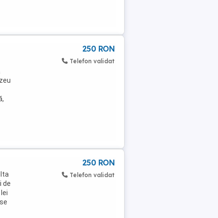
250 RON
Telefon validat
a
uzeu
ă,
250 RON
lta
Telefon validat
i de
lei
 se