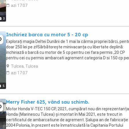
azi 17:07
3
Inchiriez barca cu motor 5 - 20 cp
Explorați magia Deltei Dunării de 1 mai la cârma propriei bărci, pent
doar 250 lei pe zi!Sărbătorește minivacanța cu libertate deplină:
închiriază o barcă cu motor de 5 cp pentru cei fara permis ,20 CP
pentru cei cu permis ambarcati agrement categoria D si 150 cp pe
barca cu conducator si ghig ...
Tulcea, Tulcea
azi 17:07
5
Merry Fisher 625, vând sau schimb.
Motor Honda V-TEC 150 CP, 2021, cumpărat nou din reprezentanța
Honda (Marinescu Tulcea) și montat în Mai 2021, este trecut in
certificatul de ambarcatiune de agrement. Șalupa an de fabricație
2004 Polonia, în prezent este înmatriculată la Capitania Portului