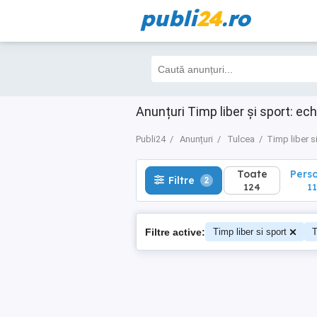
publi
24
.ro
Toate
Perso
Filtre
2
124
117
Anunțuri Timp liber și sport: ec
Publi24
Anunțuri
Tulcea
Timp liber s
Toate
Pers
Filtre
2
124
11
Filtre active:
Timp liber si sport
T