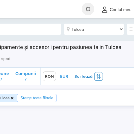
ane
Companii
RON
EUR
Sortează
Contul meu
7
hipamente și accesorii pentru pasiunea ta in Tulcea
i sport
oane
Companii
RON
EUR
Sortează
7
7
ulcea
Șterge toate filtrele