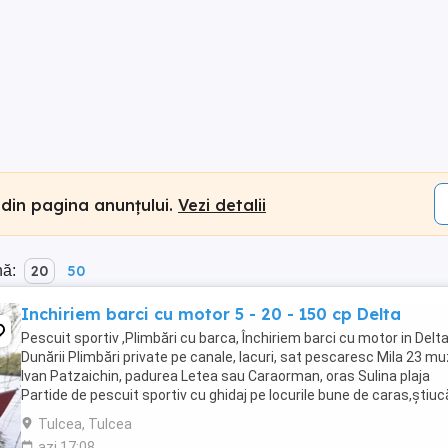
 din pagina anunțului.
Vezi detalii
nă:
20
50
Inchiriem barci cu motor 5 - 20 - 150 cp Delta
Pescuit sportiv ,Plimbări cu barca, Închiriem barci cu motor in Delt
Dunării Plimbări private pe canale, lacuri, sat pescaresc Mila 23 m
Ivan Patzaichin, padurea Letea sau Caraorman, oras Sulina plaja
Partide de pescuit sportiv cu ghidaj pe locurile bune de caras,știuc
șalău, somn Transfer ...
Tulcea, Tulcea
azi 17:08