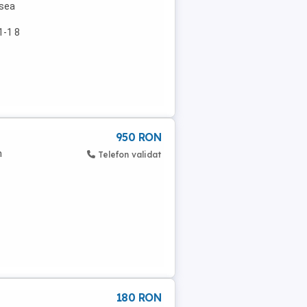
psea
1-1 8
950 RON
h
Telefon validat
180 RON