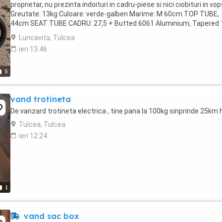
proprietar, nu prezinta indoituri in cadru-piese si nici ciobituri in vo
Greutate: 13kg Culoare: verde-galben Marime: M 60cm TOP TUBE,
44cm SEAT TUBE CADRU: 27,5 + Butted 6061 Aluminium, Tapered 
-1.5 Headtube, 141mm QR Dropouts FURCA: ...
Luncavita, Tulcea
ieri 13:46
5
vand trotineta
De vanzard trotineta electrica , tine pana la 100kg sinprinde 25km 
Tulcea, Tulcea
ieri 12:24
1
vand sac box