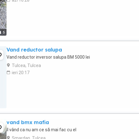
azi 10:28
5
Vand reductor salupa
Vand reductor inversor salupa BM 5000 lei
Tulcea, Tulcea
ieri 20:17
vand bmx mafia
îl vând ca nu am ce să mai fac cu el
Smardan, Tulcea