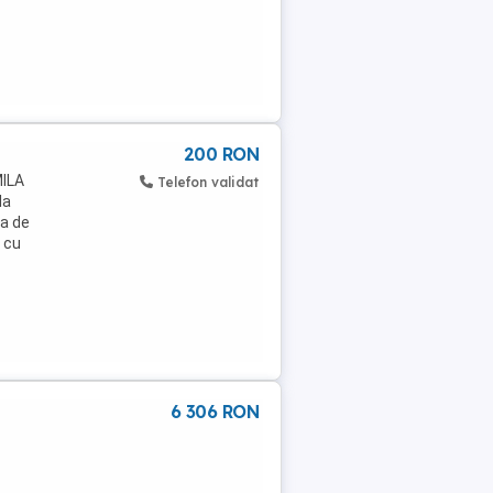
200 RON
MILA
Telefon validat
la
ba de
t cu
6 306 RON