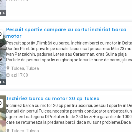
4
Pescuit sportiv campare cu cortul inchiriat barca
motor
Pescuit sportiv ,Plimbări cu barca, Închiriem barci cu motor in Delt
Dunării Plimbări private pe canale, lacuri, sat pescaresc Mila 23 m
Ivan Patzaichin, padurea Letea sau Caraorman, oras Sulina plaja
Partide de pescuit sportiv cu ghidaj pe locurile bune de caras,știuc
șalău, somn Transfer ...
Tulcea, Tulcea
azi 17:08
4
Inchiriez barca cu motor 20 cp Tulcea
Inchiriez barca cu motor 20 cp pentru ,excirsii, pescuit sportiv in De
Dunarii din portul Tulcea,necesita permis conducator ambatcatiun
agrement categoria D.Pretul este de 250 lei zi + o garantie de 1000 
care se returneaza la predarea barci ,daca nu sunt probleme.Daca
inchiriaza doar ...
Tulcea, Tulcea