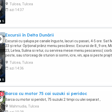
Tulcea. Preț negociabil, astept oferte sau ...
Tulcea, Tulcea
azi 14:37
5
Excursii în Delta Dunării
Excursii cu șalupa pe canale înguste, lacuri cu pasari, 4-5 ore. Sat 
23 și retur. Opțional prânz meniu pescăresc. Excursii de 8_9 ore, Mi
23, Letea, Sulina si retur, cu servirea mesei meniu pescaresc( cior
peste, sau storceag de sturion si somn, icre, vin, apa si peste praji
mămăligă ...
Tulcea, Tulcea
azi 14:36
5
Barca cu motor 75 cai suzuki si peridoc
3
Barca cu motor si peridot, 75 suzuki 2 timpi cu ulei separat ,
Mahmudia, Tulcea