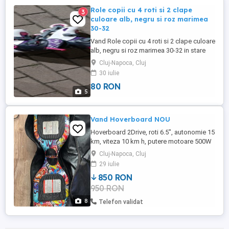
Role copii cu 4 roti si 2 clape
3
culoare alb, negru si roz marimea
30-32
Vand Role copii cu 4 roti si 2 clape culoare
alb, negru si roz marimea 30-32 in stare
foarte buna.
Cluj-Napoca, Cluj
30 iulie
80 RON
5
Vand Hoverboard NOU
Hoverboard 2Drive, roti 6.5", autonomie 15
km, viteza 10 km h, putere motoare 500W
(2 x 250), Bluetooth, difuzoare, geanta
Cluj-Napoca, Cluj
transport inclusa, incarcator inclus, Grafitti
29 iulie
850 RON
950 RON
8
Telefon validat