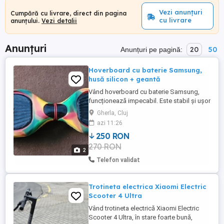
Vezi anunțuri
Cumpără cu livrare, direct din pagina
cu livrare
anunțului.
Vezi detalii
Anunțuri
20
50
Anunțuri pe pagină:
Hoverboard cu baterie Samsung,
husă silicon + geantă
Vând hoverboard cu baterie Samsung,
funcționează impecabil. Este stabil și ușor
de folosit, potrivit atât pentru copii, cât și
Gherla, Cluj
pentru adulți. Include: husă de silicon
azi 11:26
pentru protecție împotriva zgârieturilor
250 RON
geantă de transport pentru depozitare și
270 RON
transport ușor sistem de protecție pentru
2
siguranță ...
Telefon validat
Trotineta electrica Xiaomi Electric
Scooter 4 Ultra
Vând trotineta electrică Xiaomi Electric
Scooter 4 Ultra, în stare foarte bună,