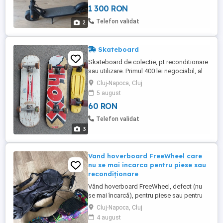
1 300 RON
Telefon validat
2
Skateboard
Skateboard de colectie, pt reconditionare
sau utilizare. Primul 400 lei negociabil, al
doilea 250 negociabil, cel mic galben 50
Cluj-Napoca, Cluj
lei fix.
5 august
60 RON
Telefon validat
3
Vand hoverboard FreeWheel care
nu se mai incarca pentru piese sau
recondiționare
Vând hoverboard FreeWheel, defect (nu
se mai încarcă), pentru piese sau pentru
cine dorește să îl recondiționeze. Include
Cluj-Napoca, Cluj
încărcătorul si husa. Predare în Cluj-
4 august
Napoca.