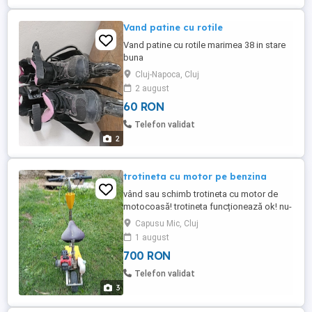
Vand patine cu rotile
Vand patine cu rotile marimea 38 in stare
buna
Cluj-Napoca, Cluj
2 august
60 RON
Telefon validat
2
trotineta cu motor pe benzina
vând sau schimb trotineta cu motor de
motocoasă! trotineta funcționează ok! nu-
i pentru pretențioși! mai multe detalii la
Capusu Mic, Cluj
telefon!
1 august
700 RON
Telefon validat
3