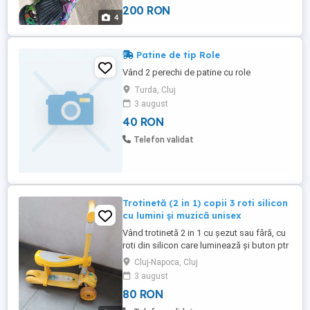
200 RON
4
Patine de tip Role
Vând 2 perechi de patine cu role
Turda, Cluj
3 august
40 RON
Telefon validat
Trotinetă (2 in 1) copii 3 roti silicon
cu lumini și muzică unisex
Vând trotinetă 2 in 1 cu șezut sau fără, cu
roti din silicon care luminează și buton ptr
muzică. Virează prin inclinare ptr siguranța
Cluj-Napoca, Cluj
copilului. Cu predare personală în Cluj-
3 august
Napoca.
80 RON