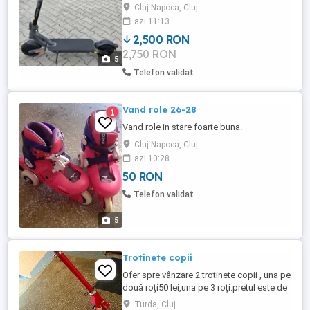
folosită ocazional, cu doar 645 km
Cluj-Napoca, Cluj
parcurși de la achiziție (26 iulie 2024). Vine
azi 11:13
însoțită de: Cutia originală și toate
2,500 RON
accesoriile din fabrică Folie de protecție
2,750 RON
pe ecran (din prima zi) Certificat de
5
garanție valabil până ...
Telefon validat
Vand role 26-28
1
Vand role in stare foarte buna.
Cluj-Napoca, Cluj
azi 10:28
50 RON
Telefon validat
5
Trotinete copii
Ofer spre vânzare 2 trotinete copii , una pe
două roți50 lei,una pe 3 roți.pretul este de
70lei sau 100amândouă.Mai multe detalii
Turda, Cluj