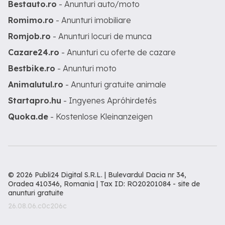
Bestauto.ro
- Anunturi auto/moto
Romimo.ro
- Anunturi imobiliare
Romjob.ro
- Anunturi locuri de munca
Cazare24.ro
- Anunturi cu oferte de cazare
Bestbike.ro
- Anunturi moto
Animalutul.ro
- Anunturi gratuite animale
Startapro.hu
- Ingyenes Apróhirdetés
Quoka.de
- Kostenlose Kleinanzeigen
© 2026 Publi24 Digital S.R.L. | Bulevardul Dacia nr 34,
Oradea 410346, Romania | Tax ID: RO20201084 -
site de
anunturi gratuite
26.08.06.c0c206c