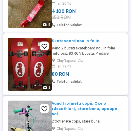
la telefon .
ieri 20:16
100 RON
150 RON
5
Telefon validat
Skateboard nou in folie.
Vând 2 bucati skateboard nou in folie
nefolosit. 80 RON bucată. Predare
personală in Cluj-Napoca. Nu trimit prin
Cluj-Napoca, Cluj
curier sau poștă.
ieri 19:41
80 RON
Telefon validat
2
Vand trotineta copii, Oxelo
(decathlon), stare buna, apoape
noi
2 trotienete copii, stare buna.
Cluj-Napoca, Cluj