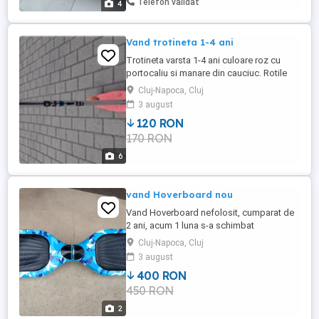
Telefon validat
4
Vand trotineta 1-4 ani
Trotineta varsta 1-4 ani culoare roz cu
portocaliu si manare din cauciuc. Rotile
sunt siliconice. Este in stare buna de
Cluj-Napoca, Cluj
functionare.
3 august
120 RON
170 RON
6
vand Hoverboard nou
Vand Hoverboard nefolosit, cumparat de
2 ani, acum 1 luna s-a schimbat
accumlatorul. Pentru alte detalii la telefon.
Cluj-Napoca, Cluj
3 august
400 RON
450 RON
2