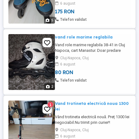
nefolosite, au fost doar probate.
6 august
Deoarece ghetele sunt reglabile, permit
175 RON
reglarea mărimii, pe măsură ce piciorul
copilului crește, fiind potrivite pentru copiii
Telefon validat
5
care poartă mărimea ...
vand role marime reglabila
Vand role marime reglabila 38-41 in Cluj
Napoca, cart Manastur. Doar predare
personala.
Cluj-Napoca, Cluj
6 august
80 RON
Telefon validat
2
Vand trotineta electrică noua 1300
1
lei
Vând trotineta electrică nouă. Preț 1300 lei
negociabil.Nu trimit prin curier!!
Cluj-Napoca, Cluj
6 august