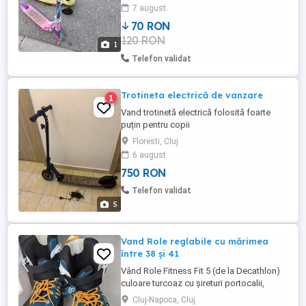
7 august
70 RON
120 RON
1
Telefon validat
Trotineta electrică de vanzare
1
Vand trotinetă electrică folosită foarte
puțin pentru copii
Floresti, Cluj
6 august
750 RON
Telefon validat
5
Vand Role reglabile cu mărimea
între 38 și 41
Vând Role Fitness Fit 5 (de la Decathlon)
culoare turcoaz cu șireturi portocalii,
pentru copii si juniori de 11 - 15 ani
Cluj-Napoca, Cluj