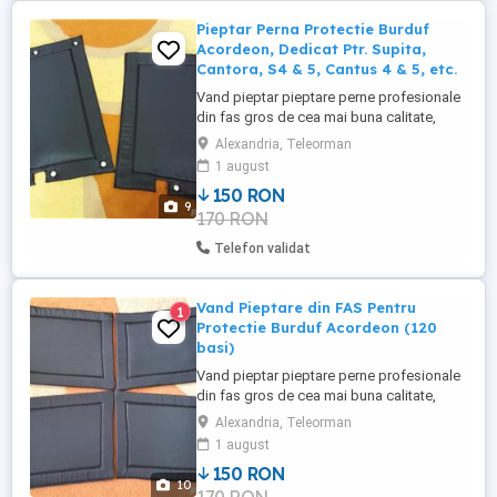
Pieptar Perna Protectie Burduf
Acordeon, Dedicat Ptr. Supita,
Cantora, S4 & 5, Cantus 4 & 5, etc.
Vand pieptar pieptare perne profesionale
din fas gros de cea mai buna calitate,
material - tesatura de provenienta
Alexandria, Teleorman
turceasca renumita pentru calitatea foarte
1 august
buna, dedicate pentru protectie burduf
150 RON
acordeon, rezistente la transpiratie, care
9
170 RON
protejeaza totodata burduful
instrumentului de lovituri, ...
Telefon validat
Vand Pieptare din FAS Pentru
1
Protectie Burduf Acordeon (120
basi)
Vand pieptar pieptare perne profesionale
din fas gros de cea mai buna calitate,
material - tesatura de provenienta
Alexandria, Teleorman
turceasca renumita pentru calitatea foarte
1 august
buna, dedicate pentru protectie burduf
150 RON
acordeon, rezistente la transpiratie, care
10
protejeaza totodata burduful