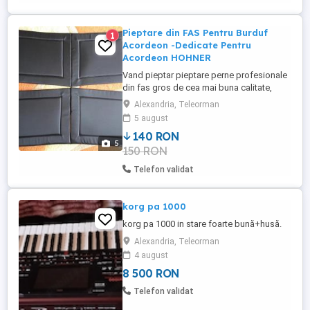
Pieptare din FAS Pentru Burduf
1
Acordeon -Dedicate Pentru
Acordeon HOHNER
Vand pieptar pieptare perne profesionale
din fas gros de cea mai buna calitate,
material - tesatura de provenienta
Alexandria, Teleorman
turceasca renumita pentru calitatea foarte
5 august
buna, dedicate pentru protectie burduf
140 RON
acordeon, rezistente la transpiratie, care
5
150 RON
protejeaza totodata burduful
instrumentului de lovituri, ...
Telefon validat
korg pa 1000
korg pa 1000 in stare foarte bună+husă.
Alexandria, Teleorman
4 august
8 500 RON
Telefon validat