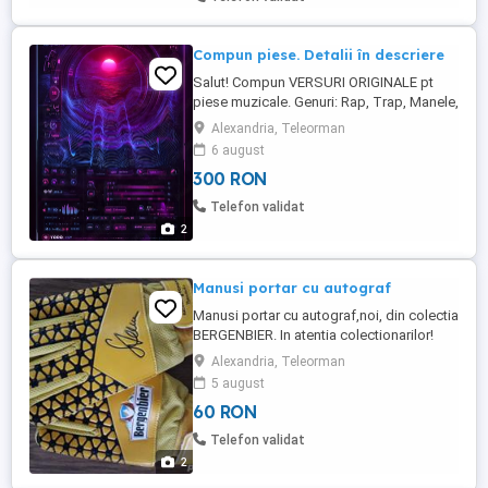
Compun piese. Detalii în descriere
Salut! Compun VERSURI ORIGINALE pt
piese muzicale. Genuri: Rap, Trap, Manele,
Pop, Melancolic Teme: viață, luptă, iubire,
Alexandria, Teleorman
stradă, renaștere Ce primești: Versuri
6 august
100% originale, fără AI Livrare în 2-3 zile
300 RON
Prețuri: Începători: de la _300 lei_ piesă
Proiecte: discutăm pe telefon Lucrez cu ...
Telefon validat
2
Manusi portar cu autograf
Manusi portar cu autograf,noi, din colectia
BERGENBIER. In atentia colectionarilor!
Alexandria, Teleorman
5 august
60 RON
Telefon validat
2