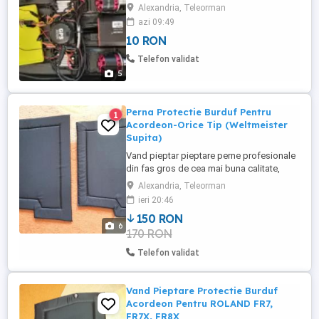
Alexandria, Teleorman
azi 09:49
10 RON
Telefon validat
5
Perna Protectie Burduf Pentru
1
Acordeon-Orice Tip (Weltmeister
Supita)
Vand pieptar pieptare perne profesionale
din fas gros de cea mai buna calitate,
material - tesatura de provenienta
Alexandria, Teleorman
turceasca renumita pentru calitatea foarte
ieri 20:46
buna, dedicate pentru protectie burduf
150 RON
acordeon, rezistente la transpiratie, care
6
170 RON
protejeaza totodata burduful
instrumentului de lovituri, ...
Telefon validat
Vand Pieptare Protectie Burduf
Acordeon Pentru ROLAND FR7,
FR7X, FR8X