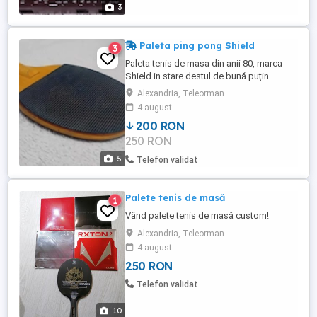
3
Paleta ping pong Shield
3
Paleta tenis de masa din anii 80, marca
Shield in stare destul de bună puțin
folosită (raritate) + set 6 bile originale
Alexandria, Teleorman
Shield, sigilate + bonus paleta roșie
4 august
marca Shield, uzata mai mult dar se poate
200 RON
reconditiona.
250 RON
5
Telefon validat
Palete tenis de masă
1
Vând palete tenis de masă custom!
Alexandria, Teleorman
4 august
250 RON
Telefon validat
10