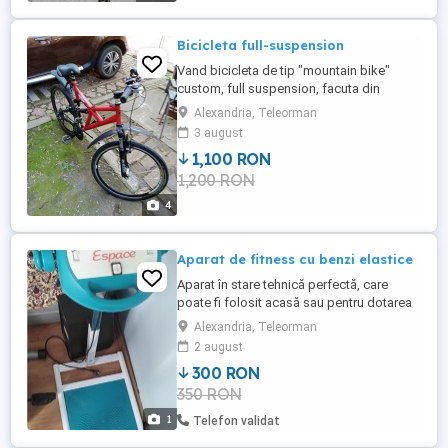
Bicicleta full-suspension
Vand bicicleta de tip "mountain bike"
custom, full suspension, facuta din
componente de la mai multi producatori
Alexandria, Teleorman
(Shimano, SR Suntour, Truvativ, Bike
3 august
Positive, SKS, Cateye, etc.), in stare foarte
1,100 RON
buna. Bicicleta are 18 viteze (3 foi x 6
1,200 RON
pinioane). Nu trimit prin curier!
4
Aparat de fitness cu benzi elastice
Aparat în stare tehnică perfectă, care
poate fi folosit acasă sau pentru dotarea
unei săli de sport.
Alexandria, Teleorman
2 august
300 RON
350 RON
1
Telefon validat