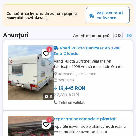
Vezi anunțuri
Cumpără cu livrare, direct din pagina
cu livrare
anunțului.
Vezi detalii
Anunțuri
20
50
Anunțuri pe pagină:
Vand Rulotă Burstner An 1998
1
Imp Olanda
Vand Rulotă Burstner Ventana An
fabricație 1998 Adusă recent din Olanda
pe roti Masă proprie 1300kg Masă
Alexandria, Teleorman
maxima aut 1500kg Pt 5-6 persoane 4
azi 13:24
paturi 2 spații de dormit separate de o ușă
19,445 RON
glisanta wc,chiuvete, dus frigider,aragaz,
22,335 RON
2 butelii ETC
5
Telefon validat
reparatii navomodele plantat
1
reparatii navomodele plantat modificări și
construcții de navomodele noi