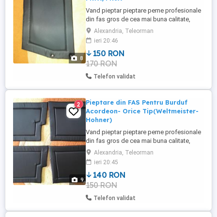
Vand pieptar pieptare perne profesionale
din fas gros de cea mai buna calitate,
material - tesatura de provenienta
Alexandria, Teleorman
turceasca renumita pentru calitatea foarte
ieri 20:46
buna, dedicate pentru protectie burduf
150 RON
acordeon, rezistente la transpiratie, care
8
170 RON
protejeaza totodata burduful
instrumentului de lovituri, ...
Telefon validat
Pieptare din FAS Pentru Burduf
2
Acordeon- Orice Tip(Weltmeister-
Hohner)
Vand pieptar pieptare perne profesionale
din fas gros de cea mai buna calitate,
material - tesatura de provenienta
Alexandria, Teleorman
turceasca renumita pentru calitatea foarte
ieri 20:45
buna, dedicate pentru protectie burduf
140 RON
acordeon, rezistente la transpiratie, care
9
150 RON
protejeaza totodata burduful
instrumentului de lovituri, ...
Telefon validat