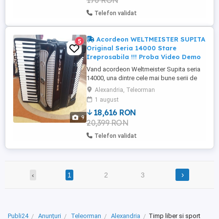
170 RON
instrumentului de lovituri, ...
Telefon validat
Acordeon WELTMEISTER SUPITA
5
Original Seria 14000 Stare
Ireprosabila !!! Proba Video Demo
Vand acordeon Weltmeister Supita seria
14000, una dintre cele mai bune serii de
fabricatie ale acestor acordeoane,
Alexandria, Teleorman
cunoscatorii stiu despre ce vorbesc.
1 august
Acordeonul este al meu personal si il am
18,616 RON
din 2014, timp in care acest acordeon nu a
9
20,399 RON
fost scos din casa, s-a cantat cu el repet -
doar in casa la studiu, ...
Telefon validat
›
‹
1
2
3
Publi24
Anunțuri
Teleorman
Alexandria
Timp liber si sport