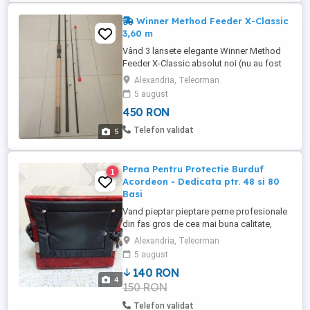
Winner Method Feeder X-Classic
3,60 m
Vând 3 lansete elegante Winner Method
Feeder X-Classic absolut noi (nu au fost
folosite niciodată)cu următoarele
Alexandria, Teleorman
caracteristici bucată: - lungime = 3,6 m; -
5 august
număr tronsoane = 3 + 1 vârf; - acțiune
450 RON
diferențiată în funcție de vârful utilizat =
1,5 oz(45 g), 3 oz(90 g), 4 oz(120 g) ; -
Telefon validat
5
greutate proprie ...
Perna Pentru Protectie Burduf
1
Acordeon - Dedicata ptr. 48 si 80
Basi
Vand pieptar pieptare perne profesionale
din fas gros de cea mai buna calitate,
material - tesatura de provenienta
Alexandria, Teleorman
turceasca renumita pentru calitatea foarte
5 august
buna, dedicate pentru protectie burduf
140 RON
acordeon, rezistente la transpiratie, care
4
150 RON
protejeaza totodata burduful
instrumentului de lovituri, ...
Telefon validat