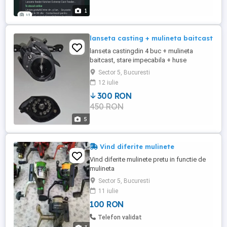
1
lanseta casting + mulineta baitcast
lanseta castingdin 4 buc + mulineta
baitcast, stare impecabila + huse
Sector 5, Bucuresti
12 iulie
300 RON
450 RON
5
Vind diferite mulinete
Vind diferite mulinete pretu in functie de
mulineta
Sector 5, Bucuresti
11 iulie
100 RON
Telefon validat