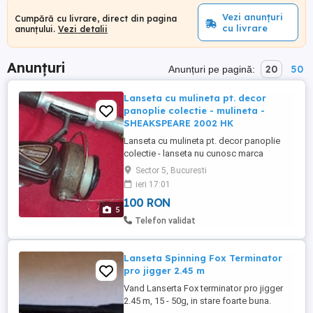
Vezi anunțuri
Cumpără cu livrare, direct din pagina
cu livrare
anunțului.
Vezi detalii
Anunțuri
20
50
Anunțuri pe pagină:
Lanseta cu mulineta pt. decor
panoplie colectie - mulineta -
SHEAKSPEARE 2002 HK
Lanseta cu mulineta pt. decor panoplie
colectie - lanseta nu cunosc marca
lungime toala 150 cm mulineta
Sector 5, Bucuresti
SHEAKSPEARE 2002 HK pret 100 ron poze
ieri 17:01
reale
100 RON
5
Telefon validat
Lanseta Spinning Fox Terminator
pro jigger 2.45 m
Vand Lanserta Fox terminator pro jigger
2.45 m, 15 - 50g, in stare foarte buna.