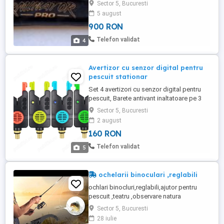
Sector 5, Bucuresti
5 august
900 RON
Telefon validat
4
Avertizor cu senzor digital pentru
pescuit stationar
Set 4 avertizori cu senzor digital pentru
pescuit, Barete antivant inaltatoare pe 3
niveluri, 8 niveluri de volum, 6 niveluri de
Sector 5, Bucuresti
ajustare a sensibilitatii, 6 niveluri de
2 august
ajustare a tonului, LED luminos Inovație și
160 RON
performanță se întâlnesc în acest set
avansat de 4 avertizori cu senzor digital,
Telefon validat
5
proiectat ...
ochelarii binoculari ,reglabili
ochlari binocluri,reglabili,ajutor pentru
pescuit ,teatru ,observare natura
Sector 5, Bucuresti
28 iulie