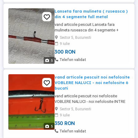
Lanseta fara mulineta ( ruseasca )
din 4 segmente full metal
vand articole pescuit Lanseta fara
mulineta ruseasca din 4 segmente +
MANER DIN LEMN STRINSA - 71 CM
Sector 5, Bucuresti
DESFACUTA 2 METRI. 4 INELE O
9 iulie
BIJUTERIE PT. COLECTIONARI. ATENTIE
300 RON
prinde magnetul pe toate segmentele
POZE REALE pret 300 ron inainte de a
Telefon validat
5
comandati - verificati preturile pe siteurile
de specialitate ...
vand articole pescuit noi nefolosite
VOBLERE NALUCI - noi nefolosite 6
bucati
vand articole pescuit noi nefolosite
VOBLERE NALUCI - noi nefolosite INTRE
18 SI 27 CM pret 350 ron 6 bucati INAINTE
Sector 5, Bucuresti
sa comandati verificati preturile pe
9 iulie
siteurile de specialitate SA NU VA
350 RON
PACALITI trimit poze la cerere
5
Telefon validat