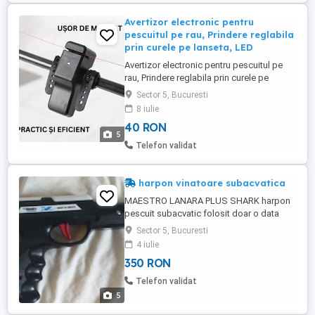
Avertizor electronic pentru
pescuitul pe rau, Prindere reglabila
prin curele pe lanseta, LED
Avertizor electronic pentru pescuitul pe
rau, Prindere reglabila prin curele pe
lanseta, LED si alarma sonora, Negru
Sector 5, Bucuresti
Descoperă partea de vârf a tehnologiei în
8 iulie
materie de pescuit cu noul nostru
40 RON
avertizor electronic, perfect adaptat
5
pentru aventurile tale de pescuit pe râu. Cu
Telefon validat
un design ingenios și ...
harpon vinatoare subacvatica
MAESTRO LANARA PLUS SHARK harpon
pescuit subacvatic folosit doar o data
gume in perfecta stare predare personala
Sector 5, Bucuresti
in Bucuresti pretul este negociabil
4 iulie
350 RON
Telefon validat
5