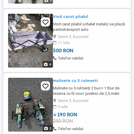
3
Vind carut pliabil
Vind carut pliabil schelet metalic se pliază
pentrutransport auto
Sector 5, Bucuresti
11 iulie
300 RON
Telefon validat
4
mulinete cu 5 rulmenti
Mulinete cu 5 rulmenți 2 buc+ 1 tbur de
rezerva cu fir nou+ juvelnic de 2,5 metri
nou nefolosit
Sector 5, Bucuresti
9 iulie
190 RON
200 RON
2
Telefon validat