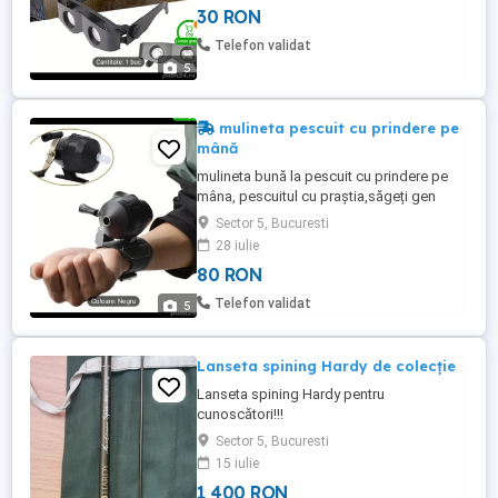
30 RON
Telefon validat
5
mulineta pescuit cu prindere pe
mână
mulineta bună la pescuit cu prindere pe
mâna, pescuitul cu praștia,săgeți gen
harpon10 lei buc. și lansator sageti35 lei
Sector 5, Bucuresti
28 iulie
80 RON
Telefon validat
5
Lanseta spining Hardy de colecție
Lanseta spining Hardy pentru
cunoscători!!!
Sector 5, Bucuresti
15 iulie
1 400 RON