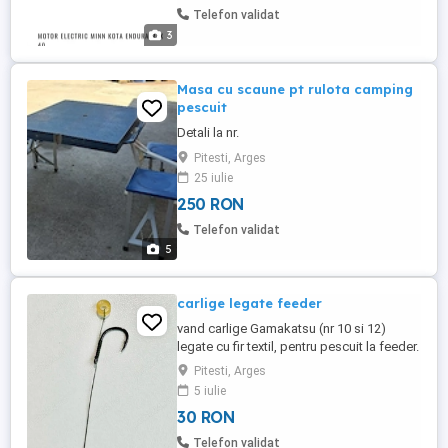
de un control de viteză variabil pentru
Telefon validat
reglarea mai precisă ...
3
Masa cu scaune pt rulota camping
pescuit
Detali la nr.
Pitesti, Arges
25 iulie
250 RON
Telefon validat
5
carlige legate feeder
vand carlige Gamakatsu (nr 10 si 12)
legate cu fir textil, pentru pescuit la feeder.
doar la set de 10 carlige (nr 10 sau 12) - 50
Pitesti, Arges
lei sau set de 6 carlige ( 3 nr 10 si 3 nr 12) -
5 iulie
30 lei
30 RON
Telefon validat