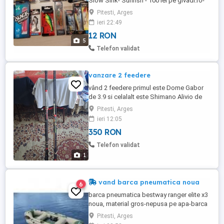
Slow Sink- Sunfish - 100 lei pe givadi.ro-
pret= 50 lei 2. Castaic Swim baits SBT4
Pitesti, Arges
Red Tail Chub 40 lei pe givadi.ro - pret = 20
ieri 22:49
lei 3. Castaic Swim baits SBT4 Blue Shad
12 RON
40 lei pe givadi.ro - pret = 20 lei 4. Rapture
5
Sharp Spin Willow Colorado , 10 gr. Red
Telefon validat
Hot ...
vanzare 2 feedere
vând 2 feedere primul este Dome Gabor
de 3.9 si celalalt este Shimano Alivio de
3.9
Pitesti, Arges
ieri 12:05
350 RON
Telefon validat
1
vand barca pneumatica noua
6
barca pneumatica bestway ranger elite x3
noua, material gros-nepusa pe apa-barca
vine insotita de vasle, franghie de
Pitesti, Arges
siguranta , pompa, scaune gonflabile