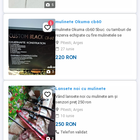
5
mulinete Okuma cb60
1
mulinete Okuma cb60 5buc. cu tamburi de
rezerva echipate cu fire mulinetele se
prezintă bine estetic și funcțional. Preț
Pitesti, Arges
buc.
27 iunie
220 RON
3
Lansete noi cu mulinete
Vând lansete noi cu mulinete am și
senzori preț 250 ron
Pitesti, Arges
10 iunie
250 RON
Telefon validat
2