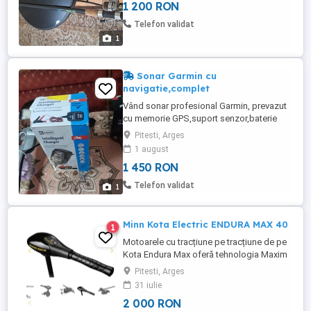
1 200 RON
Telefon validat
1
Sonar Garmin cu
navigatie,complet
Vând sonar profesional Garmin, prevazut
cu memorie GPS,suport senzor,baterie
originală,încărcător baterie original,cabluri
Pitesti, Arges
originale,nou.
1 august
1 450 RON
Telefon validat
1
Minn Kota Electric ENDURA MAX 40
1
Motoarele cu tracțiune pe tracțiune de pe
Kota Endura Max oferă tehnologia Maxim
Maxim, digitală Maxim, care permite
Pitesti, Arges
rularea motorului de până la cinci ori mai
31 iulie
mult cu o singură încărcare a bateriei.
2 000 RON
Endura Max Trolling Motors beneficiază