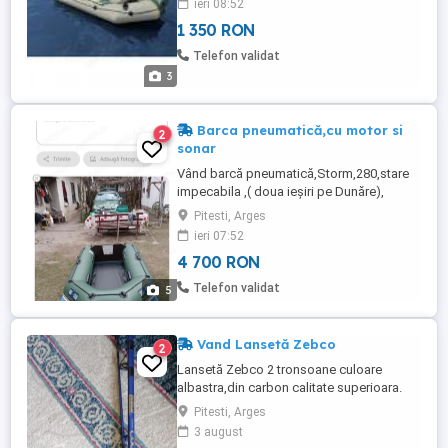
ieri 08:52
geanta transport, cutie originala, O vand
1 350 RON
ca am primit-o cadou si nu o folosesc
Telefon validat
3
Barca pneumatică,cu motor si
2
sonar
Vând barcă pneumatică,Storm,280,stare
impecabila ,( doua ieșiri pe Dunăre),
prevăzută cu podina tego,băncuțe
Pitesti, Arges
transport,toate accesoriile, geanta
ieri 07:52
transport, pompa electrica umflat,220v și
4 700 RON
12 v,pompa manuală, vâsle, echipata cu
sonar Garmin ,profesional, cu suport
Telefon validat
5
sondă pentru barcă, baterie
originală,încărcător ...
Vand Lansetă Zebco
2
Lansetă Zebco 2 tronsoane culoare
albastra,din carbon calitate superioara.
Pitesti, Arges
3 august