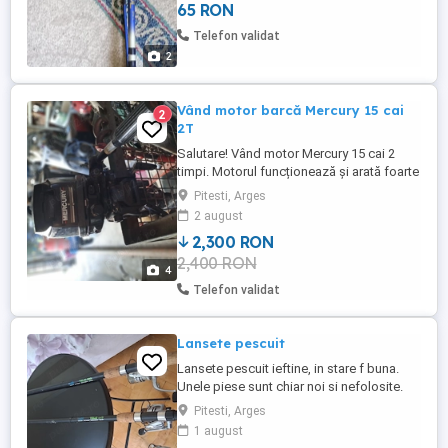
65 RON
Telefon validat
2
Vând motor barcă Mercury 15 cai
2
2T
Salutare! Vând motor Mercury 15 cai 2
timpi. Motorul funcționează și arată foarte
bine cu excepția unui cablu de la
Pitesti, Arges
schimbător care sa rupt. Am cumpărat
2 august
cablul dar nu lam schimbat și o să-l
2,300 RON
predau odată cu motorul. Prețul este de
2,400 RON
500 euro, ușor negociabil.
4
Telefon validat
Lansete pescuit
Lansete pescuit ieftine, in stare f buna.
Unele piese sunt chiar noi si nefolosite.
Se pot vindecsi toate odatz si separat.
Pitesti, Arges
Pentru detalii, sunati la .
1 august