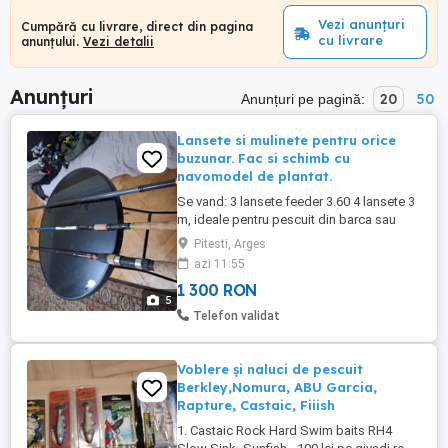
Vezi anunțuri
Cumpără cu livrare, direct din pagina
cu livrare
anunțului.
Vezi detalii
Anunțuri
20
50
Anunțuri pe pagină:
Lansete si mulinete pentru orice
buzunar. Fac si schimb cu
navomodel de plantat.
Se vand: 3 lansete feeder 3.60 4 lansete 3
m, ideale pentru pescuit din barca sau
stationar - crap, caras, platica... 2 lansete
Pitesti, Arges
2.70, carbon 100%, ideale pentru stationar
azi 11:55
sau spining. Mai am si o lanseta long cast
1 300 RON
carp, FOX, carbon 100%, 3.90(pentru
5
interesati, poze si detalii in privat)
Telefon validat
Mulinetele din ...
Voblere și naluci de pescuit
Berkley,Nomura, ABU Garcia,
Rapture, Castaic, Fiiish
1. Castaic Rock Hard Swim baits RH4