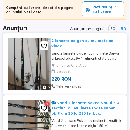
Vezi anunțuri
Cumpără cu livrare, direct din pagina
cu livrare
anunțului.
Vezi detalii
Anunțuri
20
50
Anunțuri pe pagină:
2 lansete oxigen cu mulinete se
vinde
vand 2 lansete oxigen cu mulinete Daiwa
si Lieaefe keta9+ 1 rulmenti state ca noi
220 ambele
Chisineu Cris, Arad
5 august
220 RON
Telefon validat
5
Vand 2 lansete pokee 3.60 din 3
1
sectiuni cu mulinete toate super
ok,9 din 10 la 210 lei buc.
Vand 2 lansete Pokee cu mulinete,vestitele
Pokee,an stare foarte ok,la 150 lei