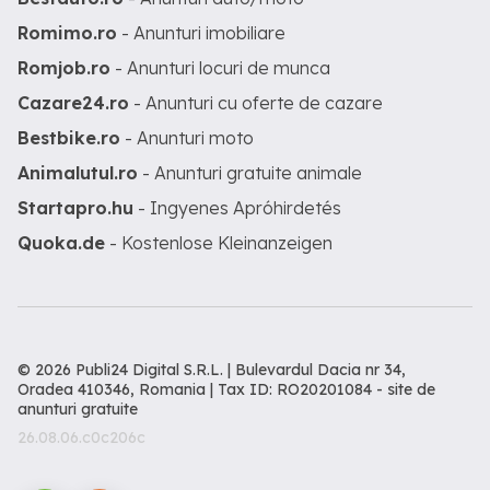
Romimo.ro
- Anunturi imobiliare
Romjob.ro
- Anunturi locuri de munca
Cazare24.ro
- Anunturi cu oferte de cazare
Bestbike.ro
- Anunturi moto
Animalutul.ro
- Anunturi gratuite animale
Startapro.hu
- Ingyenes Apróhirdetés
Quoka.de
- Kostenlose Kleinanzeigen
© 2026 Publi24 Digital S.R.L. | Bulevardul Dacia nr 34,
Oradea 410346, Romania | Tax ID: RO20201084 -
site de
anunturi gratuite
26.08.06.c0c206c