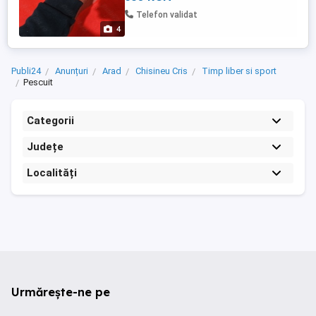
Telefon validat
4
Publi24
Anunțuri
Arad
Chisineu Cris
Timp liber si sport
Pescuit
Categorii
Județe
Localități
Urmărește-ne pe