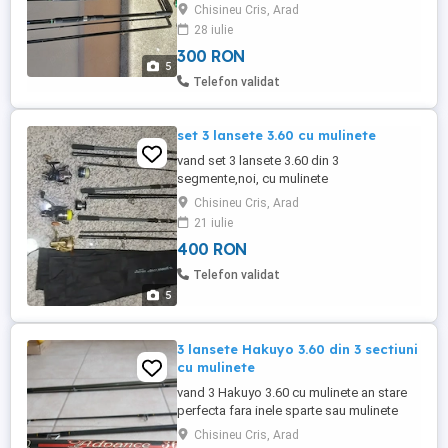
bucata,sau 3 lanseta hakuyo cu
Chisineu Cris, Arad
mulinete,sau 1 bucata spin oxigen cu
28 iulie
mulineta tokushima ,toate ca noi
300 RON
5
Telefon validat
set 3 lansete 3.60 cu mulinete
vand set 3 lansete 3.60 din 3
segmente,noi, cu mulinete
Baracuda,CoolAngel si jr7
Chisineu Cris, Arad
21 iulie
400 RON
Telefon validat
5
3 lansete Hakuyo 3.60 din 3 sectiuni
cu mulinete
vand 3 Hakuyo 3.60 cu mulinete an stare
perfecta fara inele sparte sau mulinete
defecte 150 lei bucata
Chisineu Cris, Arad