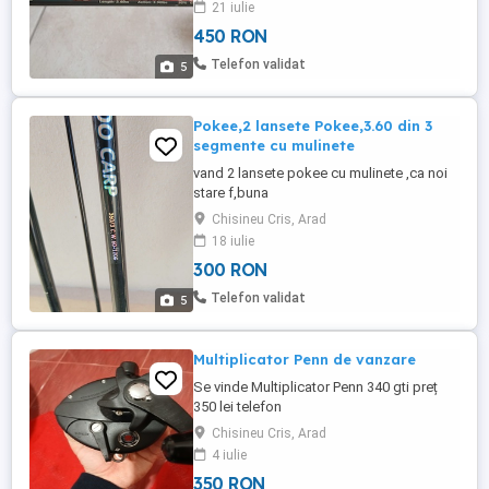
21 iulie
450 RON
Telefon validat
5
Pokee,2 lansete Pokee,3.60 din 3
segmente cu mulinete
vand 2 lansete pokee cu mulinete ,ca noi
stare f,buna
Chisineu Cris, Arad
18 iulie
300 RON
Telefon validat
5
Multiplicator Penn de vanzare
Se vinde Multiplicator Penn 340 gti preț
350 lei telefon
Chisineu Cris, Arad
4 iulie
350 RON