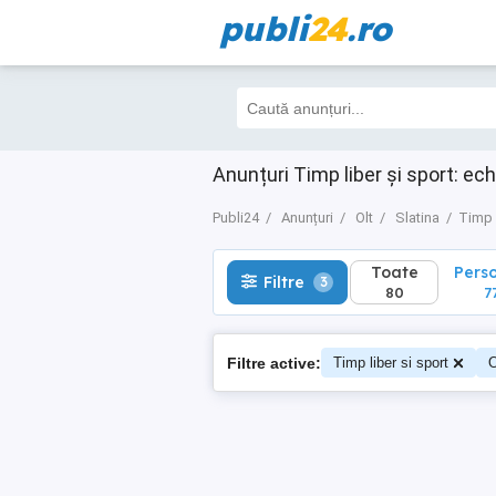
publi
24
.ro
Toate
Perso
Filtre
3
80
77
Anunțuri Timp liber și sport: ec
Publi24
Anunțuri
Olt
Slatina
Timp l
Toate
Pers
Filtre
3
80
7
Filtre active:
Timp liber si sport
O