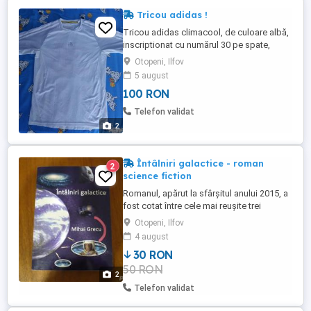
Tricou adidas !
Tricou adidas climacool, de culoare albă,
inscriptionat cu numărul 30 pe spate,
mărimea xs, tricoul a fost purtat o singură
Otopeni, Ilfov
dată și se află în stare perfectă.
5 august
100 RON
Telefon validat
2
Întâlniri galactice - roman
2
science fiction
Romanul, apărut la sfârșitul anului 2015, a
fost cotat între cele mai reușite trei
debuturi la convenția SF Romcon 2016 de
Otopeni, Ilfov
la București. O distopie cu acțiune alertă și
4 august
multe răsturnări de situații în care, peste
30 RON
un secol și jumătate în viitor, reprezentanții
50 RON
omenirii interferează cu alte civilizații ...
2
Telefon validat