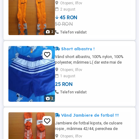
echipa națională a Olandei la Euro 2012,
Otopeni, Ilfov
mărimea 44, se află într-o stare bună, nu
2 august
sunt rupți sau tăiați și pot fi folosiți fără
45 RON
probleme. De asemenea, sunt și o piesă
50 RON
de colecție interesantă.
2
Telefon validat
Short albastru !
Vând short albastru, 100% nylon, 100%
polyester, mărimea L( dar este mai de
grabă un M), se află într-o stare bună și
Otopeni, Ilfov
poate fi purtat fără probleme.
1 august
25 RON
Telefon validat
2
Vând Jambiere de fotbal !!!
Jambiere de fotbal kipsta, de culoare
roșie , mărimea 42/44, perechea de
jambiere a fost purtată o singură dată și
Otopeni, Ilfov