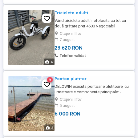
Tricicleta adulti
Vând tricicleta adulti nefolosita cu tot cu
două grătare preț 4500 Negociabil
Otopeni, Ilfov
7 august
23 620 RON
Telefon validat
4
Ponton plutitor
9
DELOWIN executa pontoane plutitoare, cu
urmatoarele componente principale: -
Flotori : confectionati din polietilena de
Otopeni, Ilfov
inalta densitate (HDPE) - Podium: lemn
5 august
plastifiat compozit (WPC) sau lemnul de
6 000 RON
brad sau stejar tratat cu ulei de in si lac
protector pentru a conferi rezistenta. -
Balustrada - inox ...
3