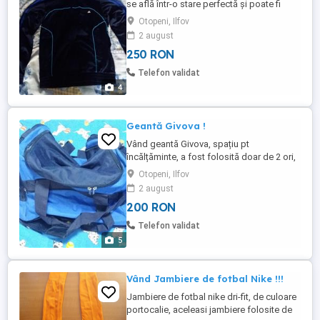
se află într-o stare perfectă și poate fi
purtat fără probleme.
Otopeni, Ilfov
2 august
250 RON
Telefon validat
4
Geantă Givova !
Vând geantă Givova, spațiu pt
încălțăminte, a fost folosită doar de 2 ori,
se află într-o stare perfectă și poate fi
Otopeni, Ilfov
folosită fără probleme.
2 august
200 RON
Telefon validat
5
Vând Jambiere de fotbal Nike !!!
Jambiere de fotbal nike dri-fit, de culoare
portocalie, aceleasi jambiere folosite de