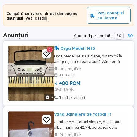
Vezi anunțuri
Cumpără cu livrare, direct din pagina
cu livrare
anunțului.
Vezi detalii
Anunțuri
20
50
Anunțuri pe pagină:
Orga Medeli M10
1
Orga Medeli M10 61 clape, dinamică la
atingere, stare foarte bună Vând orgă
Medeli M10, în stare foarte bună, perfect
Otopeni, Ilfov
funcțională. Ideală pentru începători, copii
azi 19:17
sau pentru cei care doresc să învețe să
400 RON
cânte la clape. Caracteristici: * 61 clape cu
450 RON
sensibilitate la atingere (Touch Response)
* 157 ...
3
Telefon validat
Vând Jambiere de fotbal !!!
Jambiere de fotbal simple, de culoare
albă, mărimea 42/44, perechea este
fabricată din 90% nylon și 10% spandex
Otopeni, Ilfov