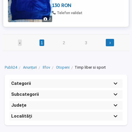
130 RON
Telefon validat
2
›
‹
1
2
3
Publi24
Anunțuri
Ilfov
Otopeni
Timp liber si sport
Categorii
Subcategorii
Județe
Localități