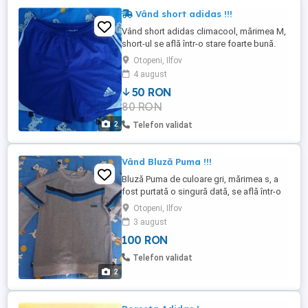
Vând short adidas !!!
Vând short adidas climacool, mărimea M,
short-ul se află într-o stare foarte bună.
Otopeni, Ilfov
4 august
50 RON
80 RON
2
Telefon validat
Vând Bluză Puma !!!
Bluză Puma de culoare gri, mărimea s, a
fost purtată o singură dată, se află într-o
stare impecabilă.
Otopeni, Ilfov
3 august
100 RON
Telefon validat
2