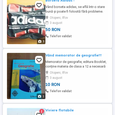
Borseta Adidas !
Vând borseta adidas, se află într-o stare
bună și poate fi folosită fără probleme.
Otopeni, Ilfov
3 august
50 RON
Telefon validat
3
Vând memorator de geografie!!!
Memorator de geografie, editura Booklet,
conține materia de clasa a 12 a necesară
și utila pt. examenul de bacalaureat.
Otopeni, Ilfov
3 august
10 RON
Telefon validat
1
Viviere flotabile
2