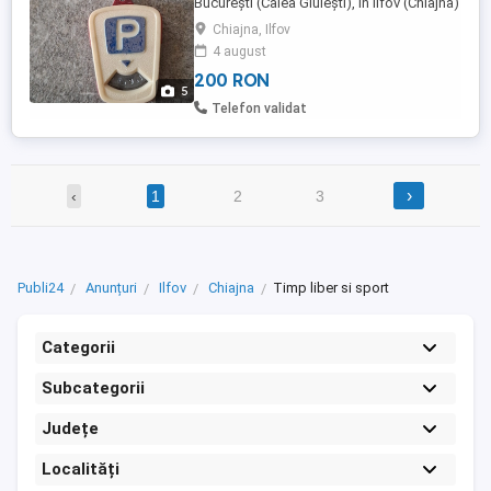
București (Calea Giulești), în Ilfov (Chiajna)
Pentru livrarea în alte localități: doar cu
Chiajna, Ilfov
plata în cont, nu trimit ramburs
4 august
200 RON
5
Telefon validat
›
‹
1
2
3
Publi24
Anunțuri
Ilfov
Chiajna
Timp liber si sport
Categorii
Subcategorii
Județe
Localități