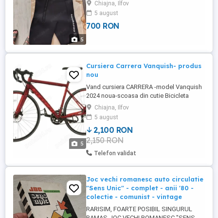
curier, cu plata in avans a transportului.
Chiajna, Ilfov
Costumul se afla in Comuna Chiajna,
5 august
Judetul Ilfov. Nu accept schimburi.
700 RON
5
Cursiera Carrera Vanquish- produs
nou
Vand cursiera CARRERA -model Vanquish
2024 noua-scoasa din cutie Bicicleta
adusa recent din Uk packed si
Chiajna, Ilfov
asamblata+ full calibrare in Dechatlon .
5 august
Pentru cunoscatori pasionati : cadru aliaj
2,100 RON
aluminiu Greutate max 11.5kg Echipare
2,150 RON
Shimano . Discuri frana mecanice Trek
5
Marime cadru L. Schimbatoare ...
Telefon validat
Joc vechi romanesc auto circulatie
"Sens Unic" - complet - anii '80 -
colectie - comunist - vintage
RARISIM, FOARTE POSIBIL SINGURUL
RAMAS JOC VECHI ROMANESC "SENS