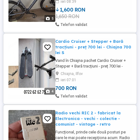
ieri 08:39
de cateva ori
1,600 RON
1,650 RON
5
Telefon validat
Cardio Cruiser + Stepper + Bară
tracțiuni - preț 700 lei - Chiajna 700
lei S
Vand în Chiajna pachet Cardio Cruiser +
Stepper + Bară tracțiuni - preț 700 lei -
Chiajna. ( Pe bucăți Cardio Cruiser 500 lei
Chiajna, Ilfov
Bară tracțiuni 200 lei Stepper 200 lei)
ieri 07:01
700 RON
4
Telefon validat
Radio vechi RIC 2 - fabricat la
Electronica - vechi - colectie -
comunist - vintage - retro
Funcțional, prinde cele două posturi pe
care le mai poate recepționa acum: Radio