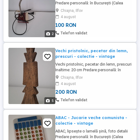
Predare personală: în București (Calea
Giulești), în Ilfov (Chiajna) Pentru livrarea în
Chiajna, Ilfov
alte localități: doar cu plata în cont, nu
4 august
trimit ramburs
100 RON
Telefon validat
2
Vechi pristolnic, pecetar din lemn,
prescuri - colectie - vintage
Vechi pristolnic, pecetar din lemn, prescuri
Inaltime: 20 cm Predare personală: în
București (Calea Giulești), în Ilfov (Chiajna)
Chiajna, Ilfov
Pentru livrarea în alte localități: doar cu
4 august
plata în cont, nu trimit ramburs
200 RON
Telefon validat
5
ABAC - Jucarie veche comunista -
colectie - vintage
ABAC, lipsește o lamelă șină, foto detalii
Predare personală: în București (Calea