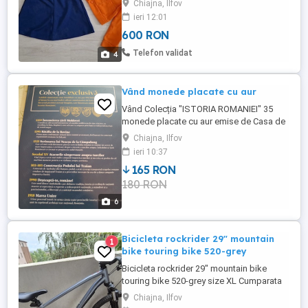
Chiajna, Ilfov
Pentru livrarea în alte localități: doar cu
ieri 12:01
plata în cont, nu trimit ramburs
600 RON
Telefon validat
4
Vând monede placate cu aur
Vând Colecția "ISTORIA ROMANIEI" 35
monede placate cu aur emise de Casa de
monede autentificate de Banca Romaniei
Chiajna, Ilfov
ieri 10:37
165 RON
180 RON
6
Bicicleta rockrider 29" mountain
1
bike touring bike 520-grey
Bicicleta rockrider 29" mountain bike
touring bike 520-grey size XL Cumparata
acum aproximativ 2 ani Folosita foarte
Chiajna, Ilfov
putin, nu am avut timp sa ies cu ea decat