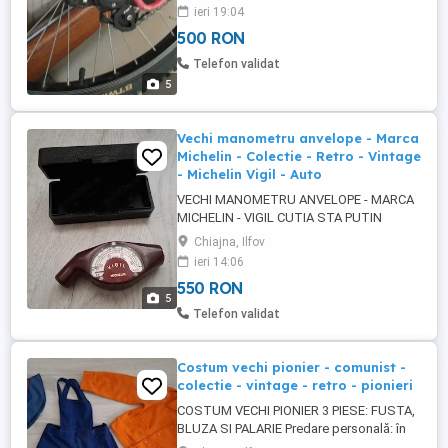
ieri 19:04
500 RON
Telefon validat
5
Vechi manometru anvelope - Marca
Michelin - Colectie - Retro - Vintage
- Michelin Vigil - Auto
VECHI MANOMETRU ANVELOPE - MARCA
MICHELIN - VIGIL CUTIA STA PUTIN
INTREDESCHISA Predare personală: în
Chiajna, Ilfov
București (Calea Giulești), în Ilfov (Chiajna)
ieri 14:06
Pentru livrarea în alte localități: doar cu
550 RON
plata în cont, nu trimit ramburs
5
Telefon validat
Costum vechi pionier - comunist -
colectie - vintage - retro - pionieri
COSTUM VECHI PIONIER 3 PIESE: FUSTA,
BLUZA SI PALARIE Predare personală: în
București (Calea Giulești), în Ilfov (Chiajna)