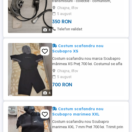
transmisiuni - colectie - comunism,
eticheta originala Predare personală: în
Chiajna, Ilfov
București (Calea Giulești), în Ilfov (Chiajna)
5 august
Pentru livrarea în alte localități: doar cu
350 RON
plata în cont, nu trimit ramburs
Telefon validat
4
Costum scafandru nou
Scubapro XS
Costum scafandru nou marca Scubapro
mărimea XS Preț 700 lei. Costumul se afla
in Comuna Chiajna, judetul Ilfov. Trimit prin
Chiajna, Ilfov
curier, cu plata in avans a transportului. Nu
5 august
accept schimburi.
700 RON
4
Costum scafandru nou
Scubapro marimea XXL
Costum scafandru nou Scubapro
marimea XXL 7 mm Pret 700 lei. Trimit prin