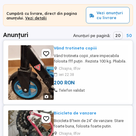
Vezi anunțuri
Cumpără cu livrare, direct din pagina
cu livrare
anunțului.
Vezi detalii
Anunțuri
20
50
Anunțuri pe pagină:
Vând trotineta copiii
Vând trotineta copii ,stare impecabila
folosita fff puțin . Rezista 100 kg. Pliabila.
Chiajna, Ilfov
ieri 22:38
200 RON
Telefon validat
5
Bicicleta de vanzare
Bicicleta B'twin de 24" de vanzare. Stare
foarte buna, folosita foarte putin.
Chiajna, Ilfov