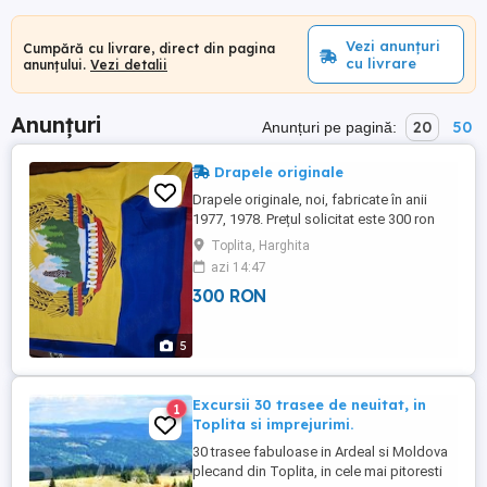
Vezi anunțuri
Cumpără cu livrare, direct din pagina
cu livrare
anunțului.
Vezi detalii
Anunțuri
20
50
Anunțuri pe pagină:
Drapele originale
Drapele originale, noi, fabricate în anii
1977, 1978. Prețul solicitat este 300 ron
bucata sau 500 pereche.
Toplita, Harghita
azi 14:47
300 RON
5
Excursii 30 trasee de neuitat, in
1
Toplita si imprejurimi.
30 trasee fabuloase in Ardeal si Moldova
plecand din Toplita, in cele mai pitoresti