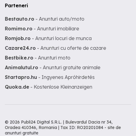
Parteneri
Bestauto.ro
- Anunturi auto/moto
Romimo.ro
- Anunturi imobiliare
Romjob.ro
- Anunturi locuri de munca
Cazare24.ro
- Anunturi cu oferte de cazare
Bestbike.ro
- Anunturi moto
Animalutul.ro
- Anunturi gratuite animale
Startapro.hu
- Ingyenes Apróhirdetés
Quoka.de
- Kostenlose Kleinanzeigen
© 2026 Publi24 Digital S.R.L. | Bulevardul Dacia nr 34,
Oradea 410346, Romania | Tax ID: RO20201084 -
site de
anunturi gratuite