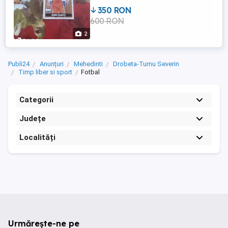
350 RON
600 RON
2
Publi24
Anunțuri
Mehedinti
Drobeta-Turnu Severin
Timp liber si sport
Fotbal
Categorii
Județe
Localități
Urmărește-ne pe