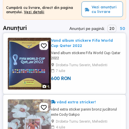
Vezi anunțuri
Cumpără cu livrare, direct din pagina
cu livrare
anunțului.
Vezi detalii
Anunțuri
20
50
Anunțuri pe pagină:
Vand album stickere Fifa World
Cup Qatar 2022
Vand album stickere Fifa World Cup Qatar
2022
Drobeta-Turnu Severin, Mehedinti
7 iulie
600 RON
1
vând extra stricker!
vând extra sticker panini bronz jucătorul
este Cody Gakpo
Drobeta-Turnu Severin, Mehedinti
4 iulie