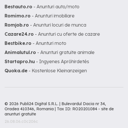
Bestauto.ro
- Anunturi auto/moto
Romimo.ro
- Anunturi imobiliare
Romjob.ro
- Anunturi locuri de munca
Cazare24.ro
- Anunturi cu oferte de cazare
Bestbike.ro
- Anunturi moto
Animalutul.ro
- Anunturi gratuite animale
Startapro.hu
- Ingyenes Apróhirdetés
Quoka.de
- Kostenlose Kleinanzeigen
© 2026 Publi24 Digital S.R.L. | Bulevardul Dacia nr 34,
Oradea 410346, Romania | Tax ID: RO20201084 -
site de
anunturi gratuite
26.08.06.c0c206c