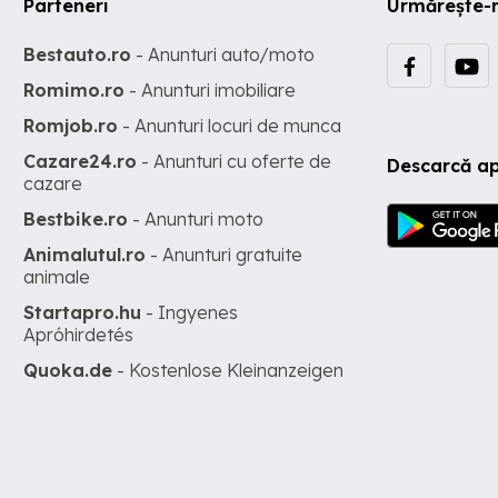
Parteneri
Urmărește-
Bestauto.ro
- Anunturi auto/moto
Romimo.ro
- Anunturi imobiliare
Romjob.ro
- Anunturi locuri de munca
Cazare24.ro
- Anunturi cu oferte de
Descarcă ap
cazare
Bestbike.ro
- Anunturi moto
Animalutul.ro
- Anunturi gratuite
animale
Startapro.hu
- Ingyenes
Apróhirdetés
Quoka.de
- Kostenlose Kleinanzeigen