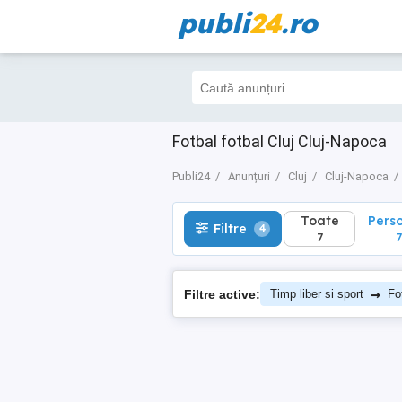
publi
24
.ro
Toate
Perso
Filtre
4
7
7
Fotbal fotbal Cluj Cluj-Napoca
Publi24
Anunțuri
Cluj
Cluj-Napoca
Toate
Pers
Filtre
4
7
7
→
Filtre active:
Timp liber si sport
Fo