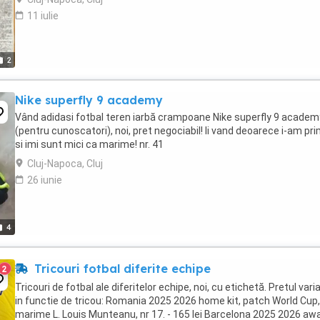
11 iulie
2
Nike superfly 9 academy
Vând adidasi fotbal teren iarbă crampoane Nike superfly 9 academ
(pentru cunoscatori), noi, pret negociabil! Ii vand deoarece i-am pri
si imi sunt mici ca marime! nr. 41
Cluj-Napoca, Cluj
26 iunie
4
Tricouri fotbal diferite echipe
2
Tricouri de fotbal ale diferitelor echipe, noi, cu etichetă. Pretul vari
in functie de tricou: Romania 2025 2026 home kit, patch World Cup,
marime L. Louis Munteanu, nr 17. - 165 lei Barcelona 2025 2026 aw