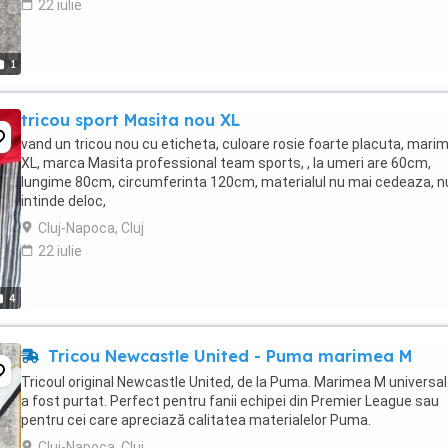
22 iulie
1
tricou sport Masita nou XL
vand un tricou nou cu eticheta, culoare rosie foarte placuta, mari
XL, marca Masita professional team sports, , la umeri are 60cm,
lungime 80cm, circumferinta 120cm, materialul nu mai cedeaza, n
intinde deloc,
Cluj-Napoca, Cluj
22 iulie
4
Tricou Newcastle United - Puma marimea M
Tricoul original Newcastle United, de la Puma. Marimea M universal
a fost purtat. Perfect pentru fanii echipei din Premier League sau
pentru cei care apreciază calitatea materialelor Puma.
Cluj-Napoca, Cluj