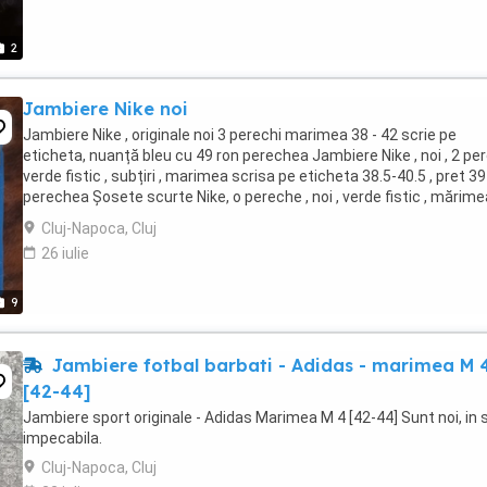
2
Jambiere Nike noi
Jambiere Nike , originale noi 3 perechi marimea 38 - 42 scrie pe
eticheta, nuanță bleu cu 49 ron perechea Jambiere Nike , noi , 2 pe
verde fistic , subțiri , marimea scrisa pe eticheta 38.5-40.5 , pret 39
perechea Șosete scurte Nike, o pereche , noi , verde fistic , mărime
scrisa pe eticheta ...
Cluj-Napoca, Cluj
26 iulie
9
Jambiere fotbal barbati - Adidas - marimea M 
[42-44]
Jambiere sport originale - Adidas Marimea M 4 [42-44] Sunt noi, in 
impecabila.
Cluj-Napoca, Cluj