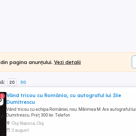
 din pagina anunțului.
Vezi detalii
nă:
20
50
Vând tricou cu România, cu autograful lui Ilie
1
Dumitrescu
Vând tricou cu echipa României, nou. Mărimea M. Are autograful lui 
Dumitrescu. Preț 300 lei. Telefon
Cluj-Napoca, Cluj
3 august