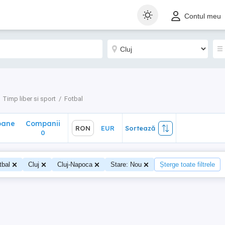
ane
Companii
RON
EUR
Sortează
Contul meu
0
Timp liber si sport
Fotbal
oane
Companii
RON
EUR
Sortează
0
tbal
Cluj
Cluj-Napoca
Stare: Nou
Șterge toate filtrele