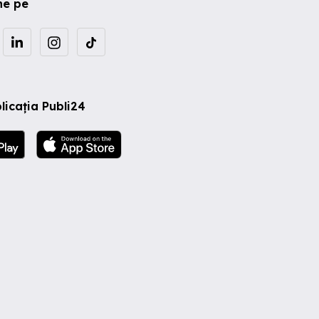
ne pe
licația Publi24