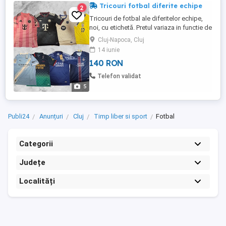
Tricouri fotbal diferite echipe
2
Tricouri de fotbal ale diferitelor echipe,
noi, cu etichetă. Pretul variaza in functie de
tricou: Romania 2025 2026 home kit, patch
Cluj-Napoca, Cluj
World Cup, marime L. Louis Munteanu, nr
14 iunie
17. - 165 lei Barcelona 2025 2026 away kit,
140 RON
Patch Champions, marime M, Lamine
Yamal, nr 10. - Vandut AC Milan special ...
Telefon validat
5
Publi24
Anunțuri
Cluj
Timp liber si sport
Fotbal
Categorii
Județe
Localități