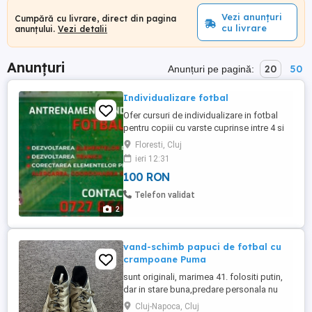
Vezi anunțuri
Cumpără cu livrare, direct din pagina
cu livrare
anunțului.
Vezi detalii
Anunțuri
20
50
Anunțuri pe pagină:
Individualizare fotbal
Ofer cursuri de individualizare in fotbal
pentru copiii cu varste cuprinse intre 4 si
10 +ani, se va lucra pe dezvoltarea
Floresti, Cluj
elementelor de baza ale fotbalului, in
ieri 12:31
special pe partea tehnica si, totodata, sa
100 RON
dam prilejul celor mici sa poata corecta
elemente de baza precum alergarea,
Telefon validat
coordonarea, si tehnica ...
2
vand-schimb papuci de fotbal cu
crampoane Puma
sunt originali, marimea 41. folositi putin,
dar in stare buna,predare personala nu
trimit in tara ,accept schimb cu adidasi
Cluj-Napoca, Cluj