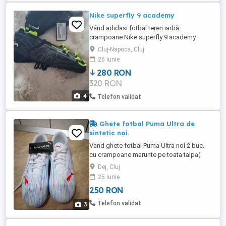
Nike superfly 9 academy
Vând adidasi fotbal teren iarbă
crampoane Nike superfly 9 academy
(pentru cunoscatori), noi, pret negociabil!
Cluj-Napoca, Cluj
Ii vand deoarece i-am primit si imi sunt
26 iunie
mici ca marime! nr. 41
280 RON
320 RON
4
Telefon validat
Ghete fotbal Puma Ultra de
sintetic noi.
Vand ghete fotbal Puma Ultra noi 2 buc.
cu crampoane marunte pe toata talpa(
merge si pe sintetic), 1. Albe fara
Dej, Cluj
glezna,normale, 1 buc. 40 -25.5 cm 2.Albe
25 iunie
fara glezna,normale, 1 buc. 40.5 -26 cm.
250 RON
Telefon validat
3