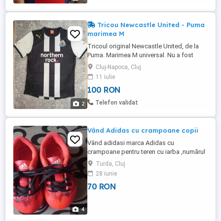
Tricou Newcastle United - Puma
marimea M
Tricoul original Newcastle United, de la
Puma. Marimea M universal. Nu a fost
purtat. Perfect pentru fanii echipei din
Cluj-Napoca, Cluj
Premier League sau pentru cei care
11 iulie
apreciază calitatea materialelor Puma.
100 RON
Telefon validat
2
Vând Adidas cu crampoane copii
Vând adidasi marca Adidas cu
crampoane pentru teren cu iarba ,numărul
30. Adidașii se prezinta intr-o stare bună.
Turda, Cluj
28 iunie
70 RON
4