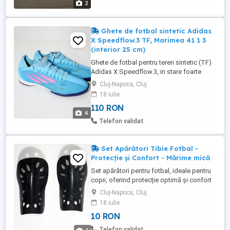
2
Ghete de fotbal sintetic Adidas
X Speedflow.3 TF, Marimea 41 1 3
(interior 25 cm)
Ghete de fotbal pentru teren sintetic (TF)
Adidas X Speedflow.3, in stare foarte
buna! Sunt ideale pentru pasionatii de
Cluj-Napoca, Cluj
fotbal care isi doresc viteza, control
18 iulie
excelent al mingii si stabilitate pe terenul
110 RON
artificial. DETALII PRODUS: Brand: Adidas
4
Model: X Speedflow.3 TF (Cod articol de
Telefon validat
pe eticheta: ...
Set Apărători Tibie Fotbal -
Protecție și Confort - Mărime mică
Set apărători pentru fotbal, ideale pentru
copii, oferind protecție optimă și confort
sporit în timpul jocului. Caracteristici
Cluj-Napoca, Cluj
principale: Protecție durabilă: Carcasă
18 iulie
exterioară rigidă, rezistentă la impact.
10 RON
Confort maxim: Interior din spumă moale
(EVA) pentru amortizarea șocurilor și
Telefon validat