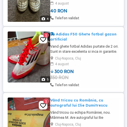
marimea 42-43 in stare buna.
4 august
40 RON
Telefon validat
4
Adidas F50 Ghete fotbal gazon
1
artificial
Vand ghete fotbal Adidas purtate de 2 ori.
Sunt in stare excelenta si inca in garantie.
Cluj-Napoca, Cluj
4 august
300 RON
350 RON
5
Telefon validat
Vând tricou cu România, cu
1
autograful lui Ilie Dumitrescu
Vând tricou cu echipa României, nou.
Mărimea M. Are autograful lui Ilie
Dumitrescu. Preț 300 lei. Telefon
Cluj-Napoca, Cluj