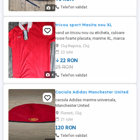
Telefon validat
3
tricou sport Masita nou XL
vand un tricou nou cu eticheta, culoare
rosie foarte placuta, marime XL, marca
Masita professional team sports, , la
Cluj-Napoca, Cluj
umeri are 60cm, lungime 80cm,
22 iulie
circumferinta 120cm, materialul nu mai
22 RON
cedeaza, nu se intinde deloc,
25 RON
4
Telefon validat
Caciula Adidas Manchester United
caciula Adidas marime universala,
Manchester United
Floresti, Cluj
21 iulie
120 RON
Telefon validat