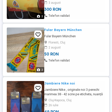
3 august
300 RON
Telefon validat
2
Fular Bayern München
Fular Bayern München
Floresti, Cluj
2 august
50 RON
Telefon validat
2
Jambiere Nike noi
Jambiere Nike , originale noi 3 perechi
marimea 38 - 42 scrie pe eticheta, nuanță
bleu cu 49 ron perechea Jambiere Nike ,
Cluj-Napoca, Cluj
noi , 2 perechi verde fistic , subțiri ,
26 iulie
marimea scrisa pe eticheta 38.5-40.5 , pret
49 RON