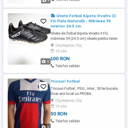
3
protecția pielii ...
Ghete Fotbal Kipsta Vivalto II
FG Piele Naturală - Mărimea 39
interior 24.5 cm
Ghete de fotbal Kipsta Vivalto II FG,
mărimea 39 (24.5 cm) ideale pentru teren
cu iarbă naturală. Ghetele fac parte din
Cluj-Napoca, Cluj
gama de top a celor de la Decathlon, fiind
18 iulie
realizate din piele naturală pe partea
100 RON
frontală, ceea ce oferă un confort
5
incredibil și o atingere fină a mingii
Telefon validat
(tehnologia STC - Soft Touch ...
Tricouri Fotbal
Tricouri Fotbal , PSG , Inter , 50 lei bucata .
Doar aici local cu PROBA .
Cluj-Napoca, Cluj
15 iulie
50 RON
Telefon validat
5