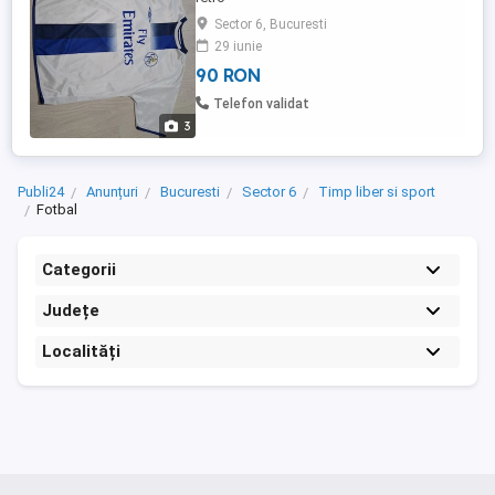
Sector 6, Bucuresti
29 iunie
90 RON
Telefon validat
3
Publi24
Anunțuri
Bucuresti
Sector 6
Timp liber si sport
Fotbal
Categorii
Județe
Localități