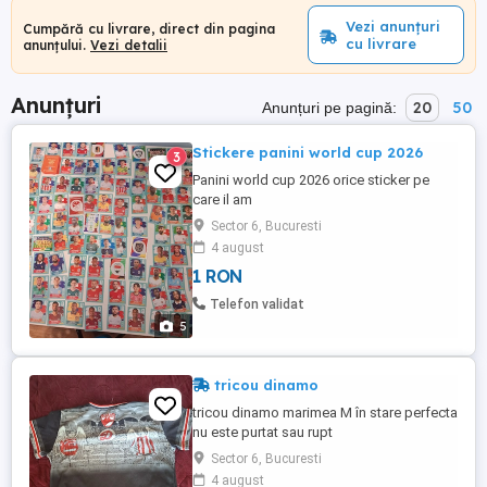
Vezi anunțuri
Cumpără cu livrare, direct din pagina
cu livrare
anunțului.
Vezi detalii
Anunțuri
20
50
Anunțuri pe pagină:
Stickere panini world cup 2026
3
Panini world cup 2026 orice sticker pe
care il am
Sector 6, Bucuresti
4 august
1 RON
Telefon validat
5
tricou dinamo
tricou dinamo marimea M în stare perfecta
nu este purtat sau rupt
Sector 6, Bucuresti
4 august