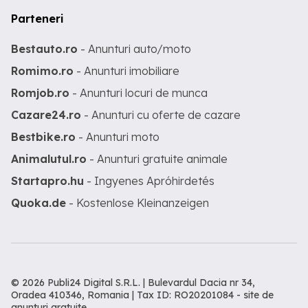
Parteneri
Bestauto.ro
- Anunturi auto/moto
Romimo.ro
- Anunturi imobiliare
Romjob.ro
- Anunturi locuri de munca
Cazare24.ro
- Anunturi cu oferte de cazare
Bestbike.ro
- Anunturi moto
Animalutul.ro
- Anunturi gratuite animale
Startapro.hu
- Ingyenes Apróhirdetés
Quoka.de
- Kostenlose Kleinanzeigen
© 2026 Publi24 Digital S.R.L. | Bulevardul Dacia nr 34,
Oradea 410346, Romania | Tax ID: RO20201084 -
site de
anunturi gratuite