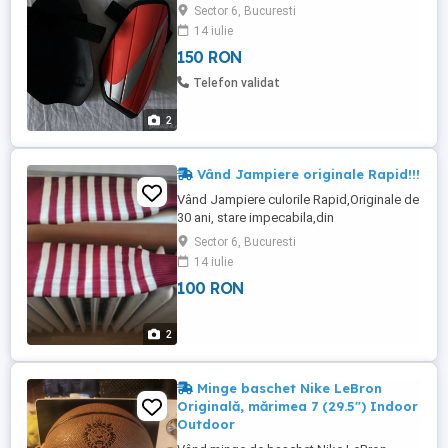
Sector 6, Bucuresti
14 iulie
150 RON
Telefon validat
2
Vând Jampiere originale Rapid!!!
Vând Jampiere culorile Rapid,Originale de
30 ani, stare impecabila,din
lină&Cotton,de calitate!!! Pentru pasionați
Sector 6, Bucuresti
de Rapid & Colecționari articole Rapid!!!
14 iulie
100 RON
2
Minge baschet Nike LeBron
Originală, mărimea 7 (29.5") Indoor
Outdoor