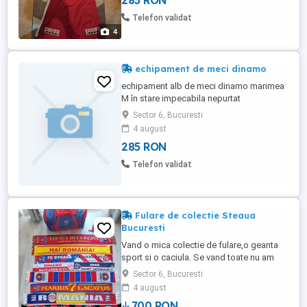
285 RON
Telefon validat
4
echipament de meci dinamo
echipament alb de meci dinamo marimea
M în stare impecabila nepurtat
Sector 6, Bucuresti
4 august
285 RON
Telefon validat
Fulare de colectie Steaua
Bucuresti
Vand o mica colectie de fulare,o geanta
sport si o caciula. Se vand toate nu am
timp sa stau sa le dau la bucata.
Sector 6, Bucuresti
Multumesc pentru intelegere.
4 august
700 RON