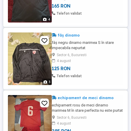
165 RON
Telefon validat
4
fâș dinamo
fâș negru dinamo marimea S în stare
impecabila nepurtat
Sector 6, Bucuresti
4 august
125 RON
Telefon validat
3
echipament de meci dinamo
echipament rosu de meci dinamo
marimea M în stare perfecta nu este purtat
sau rupt
Sector 6, Bucuresti
4 august