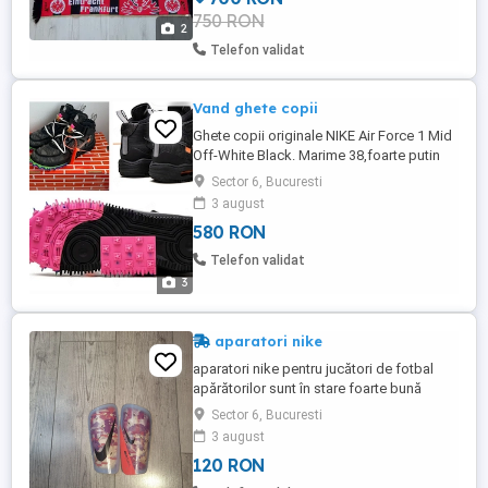
750 RON
2
Telefon validat
Vand ghete copii
Ghete copii originale NIKE Air Force 1 Mid
Off-White Black. Marime 38,foarte putin
purtate.
Sector 6, Bucuresti
3 august
580 RON
Telefon validat
3
aparatori nike
aparatori nike pentru jucători de fotbal
apărătorilor sunt în stare foarte bună
Sector 6, Bucuresti
3 august
120 RON