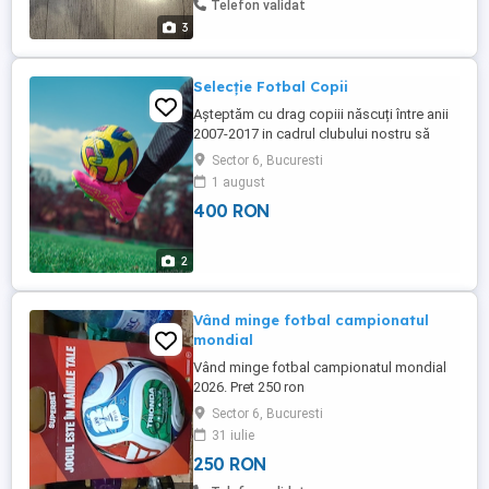
Telefon validat
3
Selecție Fotbal Copii
Așteptăm cu drag copiii născuți între anii
2007-2017 in cadrul clubului nostru să
descopere tainele fotbalului Intr un mediu
Sector 6, Bucuresti
prietenos și profesionist. Oferim
1 august
antrenamente moderne, participarea în
400 RON
competiții municipale și naționale,
cantonamente, integrarea în grup,
dezvoltare fizică armonioasă, susținere ...
2
Vând minge fotbal campionatul
mondial
Vând minge fotbal campionatul mondial
2026. Pret 250 ron
Sector 6, Bucuresti
31 iulie
250 RON