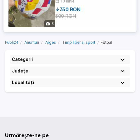
13 iunie
- 10g Material:TPU
350 RON
500 RON
5
Publi24
Anunțuri
Arges
Timp liber si sport
Fotbal
Categorii
Județe
Localități
Urmărește-ne pe