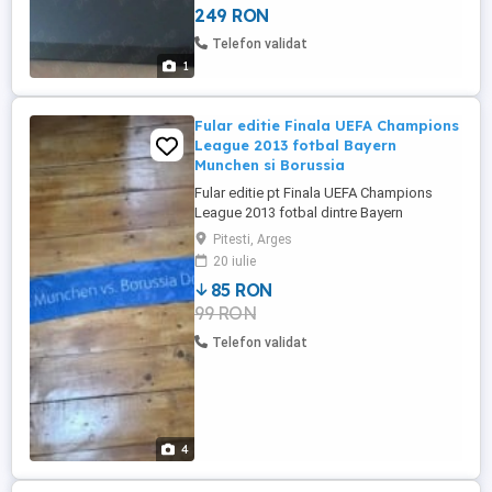
249 RON
Telefon validat
1
Fular editie Finala UEFA Champions
League 2013 fotbal Bayern
Munchen si Borussia
Fular editie pt Finala UEFA Champions
League 2013 fotbal dintre Bayern
Munchen si Borussia Dortmund,de acum
Pitesti, Arges
11 ani, nou,nu a fost purtat, stare perfecta,
20 iulie
Trimit si in tara.
85 RON
99 RON
Telefon validat
4