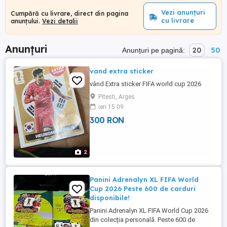
Vezi anunțuri
Cumpără cu livrare, direct din pagina
cu livrare
anunțului.
Vezi detalii
Anunțuri
20
50
Anunțuri pe pagină:
vand extra sticker
vând Extra sticker FIFA world cup 2026
Pitesti, Arges
ieri 15:09
300 RON
2
Panini Adrenalyn XL FIFA World
Cup 2026 Peste 600 de carduri
disponibile!
Panini Adrenalyn XL FIFA World Cup 2026
din colecția personală. Peste 600 de