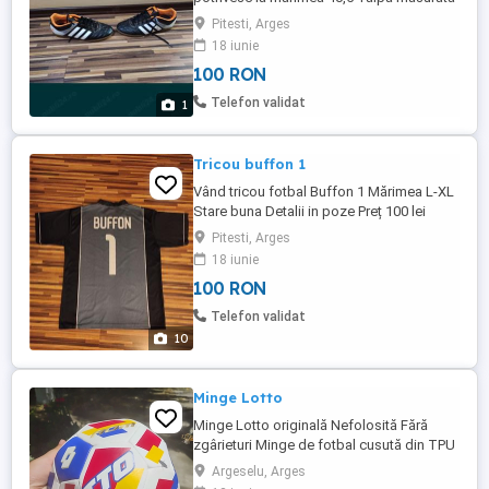
interior 26 cm Stare buna Detalii in poze
Pitesti, Arges
Preț fix 100 lei
18 iunie
100 RON
Telefon validat
1
Tricou buffon 1
Vând tricou fotbal Buffon 1 Mărimea L-XL
Stare buna Detalii in poze Preț 100 lei
redus de la 199 lei
Pitesti, Arges
18 iunie
100 RON
Telefon validat
10
Minge Lotto
Minge Lotto originală Nefolosită Fără
zgârieturi Minge de fotbal cusută din TPU
Mărimea 5 Impecabilă Vine cu o licență
Argeselu, Arges
oficială DIAMETRU:21 cm Greutate:410g +