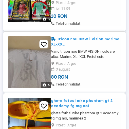
carduri disponibile Carduri Base, Mascot,
Pitesti, Arges
National Flag și multe carduri speciale
ieri 11:09
(Heroes, Icons, Fan Favourites, Goal
10 RON
Machines, Golden Ballers etc.) Prețuri: *
3
Carduri Base 1 leu buc. * Carduri Mascot &
Telefon validat
National Flag ...
Tricou nou BMW i Vision marime
XL-XXL
Vand tricou nou BMW VISION i culoare
alba. Marime XL- XXL Pretul este
negociabil. Transportul este gratuit. Mai
Pitesti, Arges
multe informatii la telefonul din anunt.
3 august
80 RON
Telefon validat
6
ghete fotbal nike phantom gt 2
academy fg mg noi
ghete fotbal nike phantom gt 2 academy
fg mg noi, marimea 2
Pitesti, Arges