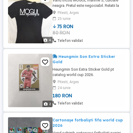
Vand tricou MOGUL marime S, culoare
neagra. Pretul este negociabil. Relatii la
telefonul din anunt.
Pitesti, Arges
25 iunie
75 RON
80 RON
4
Telefon validat
Heungmin Son Extra Sticker
Gold
Heungmin Son Extra Sticker Gold pt
catalog world cup 2026.
Pitesti, Arges
24 iunie
180 RON
Telefon validat
2
Cartonașe fotbaliști fifa world cup
2026
Vand schimb cartonașe fotbaliști panini