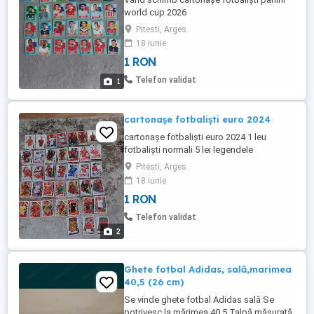
world cup 2026
Pitesti, Arges
18 iunie
1 RON
Telefon validat
1
cartonașe fotbaliști euro 2024
cartonașe fotbaliști euro 2024 1 leu
fotbaliști normali 5 lei legendele
Pitesti, Arges
18 iunie
1 RON
Telefon validat
2
Ghete fotbal Adidas, sală,marimea
40,5 (26 cm)
Se vinde ghete fotbal Adidas sală Se
potrivesc la mărimea 40,5 Talpă măsurată