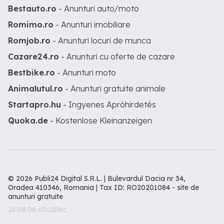
Bestauto.ro
- Anunturi auto/moto
Romimo.ro
- Anunturi imobiliare
Romjob.ro
- Anunturi locuri de munca
Cazare24.ro
- Anunturi cu oferte de cazare
Bestbike.ro
- Anunturi moto
Animalutul.ro
- Anunturi gratuite animale
Startapro.hu
- Ingyenes Apróhirdetés
Quoka.de
- Kostenlose Kleinanzeigen
© 2026 Publi24 Digital S.R.L. | Bulevardul Dacia nr 34,
Oradea 410346, Romania | Tax ID: RO20201084 -
site de
anunturi gratuite
26.08.06.c0c206c