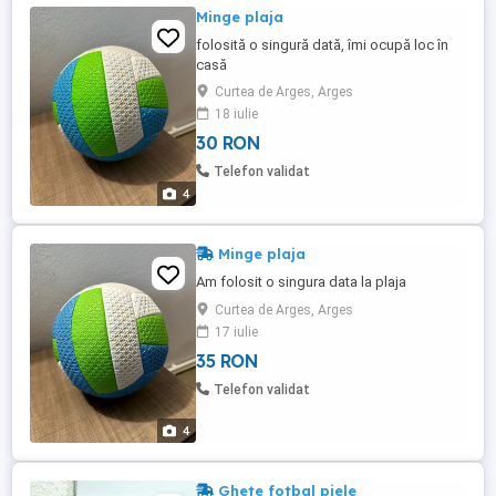
Minge plaja
folosită o singură dată, îmi ocupă loc în
casă
Curtea de Arges, Arges
18 iulie
30 RON
Telefon validat
4
Minge plaja
Am folosit o singura data la plaja
Curtea de Arges, Arges
17 iulie
35 RON
Telefon validat
4
Ghete fotbal piele