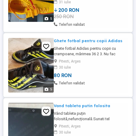
31 iulie
200 RON
250 RON
5
Telefon validat
Ghete fotbal pentru copii Adidas
Ghete fotbal Adidas pentru copii cu
crampoane, mărimea 36 2 3. Nu fac
schimburi, predare în Pitești.
Pitesti, Arges
30 iulie
80 RON
Telefon validat
5
Vand tableta putin folosita
Vând tableta puțin
folosită,nefuncțională.Sunati tel
Pitesti, Arges
30 iulie