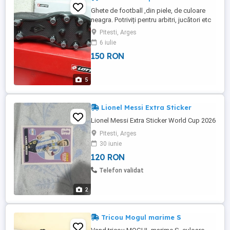
Ghete de football ,din piele, de culoare
neagra. Potriviți pentru arbitri, jucători etc
Mărimi disponibile 40.5- 1 buc 41- 7 buc
Pitesti, Arges
42- 9 buc 42,5- 10 buc 43-6 buc 43.5- 3
6 iulie
buc PRET 150 RON PERECHEA
150 RON
5
Lionel Messi Extra Sticker
Lionel Messi Extra Sticker World Cup 2026
Pitesti, Arges
30 iunie
120 RON
Telefon validat
2
Tricou Mogul marime S