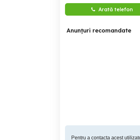
Arată telefon
Anunțuri recomandate
ghete de fotbal
Craiova
400 RON
Pentru a contacta acest utilizato