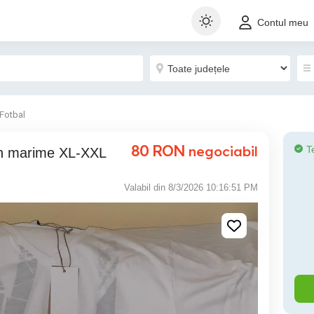
Contul meu
Fotbal
80
RON
negociabil
T
on marime XL-XXL
Valabil din 8/3/2026 10:16:51 PM