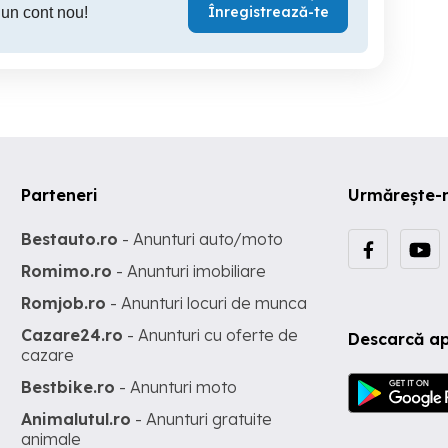
Înregistrează-te
 un cont nou!
Parteneri
Urmărește-
Bestauto.ro
- Anunturi auto/moto
Romimo.ro
- Anunturi imobiliare
Romjob.ro
- Anunturi locuri de munca
Cazare24.ro
- Anunturi cu oferte de
Descarcă ap
cazare
Bestbike.ro
- Anunturi moto
Animalutul.ro
- Anunturi gratuite
animale