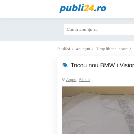
publi
24
.ro
Publi24
Anunțuri
Timp liber si sport
Tricou nou BMW i Visi
Arges
,
Pitesti