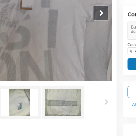
Co
Cara
A
A