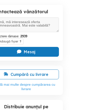
ntactează vânzătorul
ctere rămase:
2939
daugă fișier
?
Mesaj
Cumpără cu livrare
flă mai multe despre cumpărarea cu
livrare
Distribuie anunțul pe