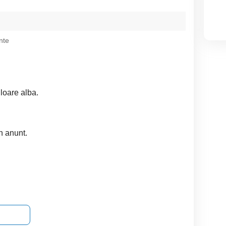
nte
loare alba.
in anunt.