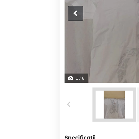
1
/ 6
Specificații