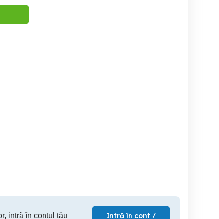
Minge Fotbal Carlsberg
JOB Fotbal: colectare
Ghete de
statistici meciuri pe
stadion
Timisoara
Timisoara
S
100 RON
40 EUR
27
r, intră în contul tău
Intră în cont /