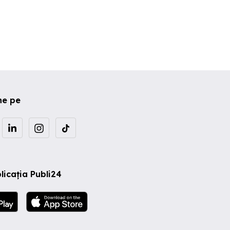
ne pe
licația Publi24