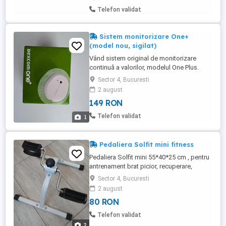
120kg - înclinație manuala ...
Telefon validat
Sistem monitorizare One+
(model nou, sigilat)
Vând sistem original de monitorizare
continuă a valorilor, modelul One Plus.
Dispozitivul este complet nou, în
Sector 4, Bucuresti
ambalajul original, sigilat din fabrică și se
2 august
află în termen de valabilitate Oferă citiri
149 RON
automate direct pe telefonul mobil la
fiecare 5 minute. Nu necesită calibrare
Telefon validat
1
manuală. Rezistent ...
Pedaliera Solfit mini fitness
Pedaliera Solfit mini 55*40*25 cm , pentru
antrenament brat picior, recuperare,
fitness
Sector 4, Bucuresti
2 august
80 RON
Telefon validat
2