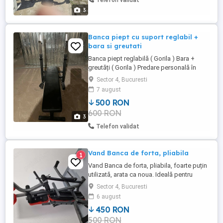
Telefon validat
3
Banca piept cu suport reglabil +
bara si greutati
Banca piept reglabilă ( Gorila ) Bara +
greutăți ( Gorila ) Predare personală în
București Sector 4. Nu trimit prin curier!
Sector 4, Bucuresti
7 august
500 RON
600 RON
3
Telefon validat
Vand Banca de forta, pliabila
1
Vand Banca de forta, pliabila, foarte puțin
utilizată, arata ca noua. Ideală pentru
exerciții de forță acasă sau in sali de
Sector 4, Bucuresti
sport. Nu trimit prin curier. Ridicare
6 august
personala din București.
450 RON
500 RON