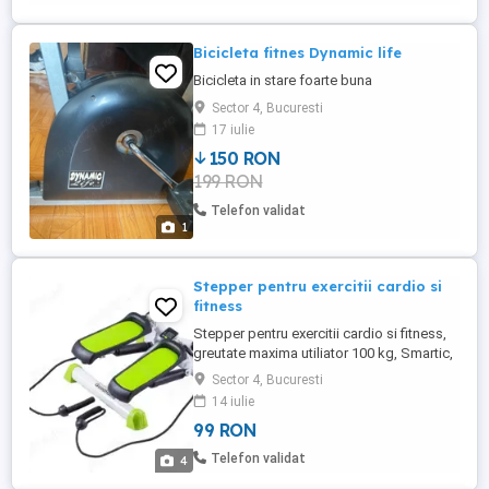
Bicicleta fitnes Dynamic life
Bicicleta in stare foarte buna
Sector 4, Bucuresti
17 iulie
150 RON
199 RON
Telefon validat
1
Stepper pentru exercitii cardio si
fitness
Stepper pentru exercitii cardio si fitness,
greutate maxima utiliator 100 kg, Smartic,
alb verde Stepperul face parte din
Sector 4, Bucuresti
categoria aparatelor de fitness care nu ar
14 iulie
trebui sa lipseasca din sala de sport, dar
99 RON
nici de acasa. Acest tip de aparat iti ofera
posibilitatea sa te antrenezi in fiecare zi si
Telefon validat
4
sa ...