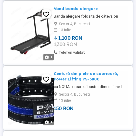
Vand banda alergare
Banda alergare folosita de câteva ori
Sector 4, Bucuresti
13 iulie
1,100 RON
1,300 RON
Telefon validat
1
Centură din piele de caprioară,
Power Lifting PS-3800
ca NOUA culoare albastra dimensiune L
Sector 4, Bucuresti
13 iulie
150 RON
1