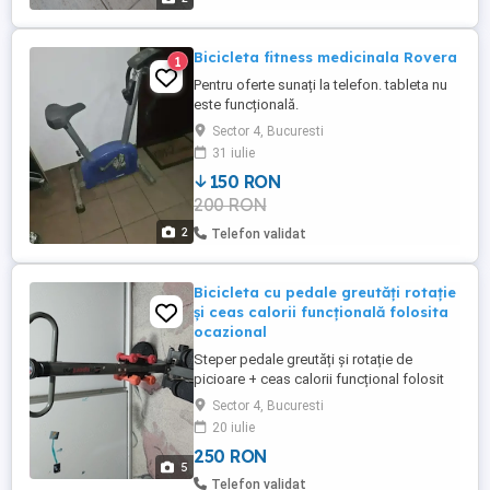
Bicicleta fitness medicinala Rovera
1
Pentru oferte sunați la telefon. tableta nu
este funcțională.
Sector 4, Bucuresti
31 iulie
150 RON
200 RON
2
Telefon validat
Bicicleta cu pedale greutăți rotație
și ceas calorii funcțională folosita
ocazional
Steper pedale greutăți și rotație de
picioare + ceas calorii funcțional folosit
ocazional, Stare ok se vinde cum se vede
Sector 4, Bucuresti
in imagine mâner burete dreapta lipsa ,de
20 iulie
aceea și prețul Micutz 250 Ron , fara
250 RON
transport iar cu transport opțional
5
,predare personală în București
Telefon validat