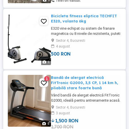
3
Telefon validat
Bicicleta fitness eliptica TECHFIT
E320, volanta 6kg
E320 vine echipat cu sistem de franare
magnetica cu 8 nivele de rezistenta, puteti
regla intensitatea de pedalare cu ajutorul
Sector 4, Bucuresti
butonului ce poate fi invartit de la + la -
4 august
sau invers in functie de dificultatea ce
500 RON
doriti sa o obtineti, cu volanta de 6 kg si
afisaj electronic cu 6 functii afisate. Cadrul
1
...
Bandă de alergat electrică
1
FitTronic G2000, 3,5 CP, 1 14 km h,
pliabilă stare foarte bună
Vând bandă de alergat electrică FitTronic
G2000, ideală pentru antrenamente acasă.
Este în stare foarte bună de funcționare,
Sector 4, Bucuresti
cumpărată de la Emag pe 31.07.2025,
3 august
folosită foarte puțin, întreținută.
1,500 RON
Specificații: - motor: 3,5 CP - viteză
5
1,700 RON
reglabilă: 1 14 km h - greutate suportata