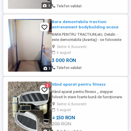
5
Telefon validat
Bara demontabila tractiuni
antrenament bodybuilding acasa
BARA PENTRU TRACTIUNI,etc. Detalii: -
este demontabila (Avantaj) - se foloseste
la domiciliu (Avantaj) - nu necesita fixare
Sector 4, Bucuresti
pe perete (Avantaj) - este compusa din 2
6 august
suporti picioare; 2 tevi verticale (care
3 000 RON
regleaza inaltimea barei); 1 teava
orizontala (de care se prinde sportivul pt.
Telefon validat
3
a face exercitiile); ...
Vând aparat pentru fitness
2
Vând aparat pentru fitness ,, stepper
folosit în stare foarte bună de funcționare.
Sector 4, Bucuresti
5 august
150 RON
200 RON