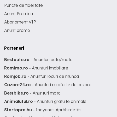
Puncte de fidelitate
Anunț Premium
Abonament VIP
Anunț promo
Parteneri
Bestauto.ro
- Anunturi auto/moto
Romimo.ro
- Anunturi imobiliare
Romjob.ro
- Anunturi locuri de munca
Cazare24.ro
- Anunturi cu oferte de cazare
Bestbike.ro
- Anunturi moto
Animalutul.ro
- Anunturi gratuite animale
Startapro.hu
- Ingyenes Apróhirdetés