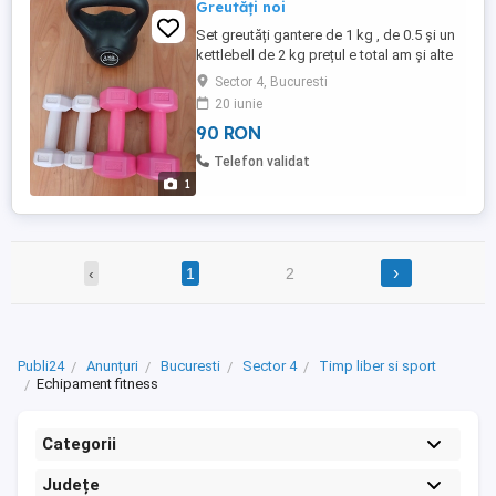
Greutăți noi
Set greutăți gantere de 1 kg , de 0.5 și un
kettlebell de 2 kg prețul e total am și alte
anunțuri asemănătoare Ridicare personala
Sector 4, Bucuresti
din sector 4
20 iunie
90 RON
Telefon validat
1
›
‹
1
2
Publi24
Anunțuri
Bucuresti
Sector 4
Timp liber si sport
Echipament fitness
Categorii
Județe