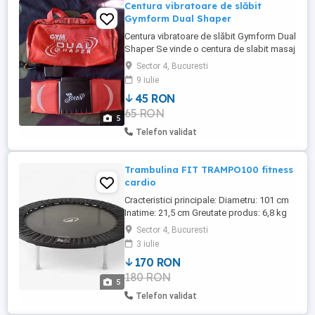
Centura vibratoare de slăbit
Gymform Dual Shaper
Centura vibratoare de slăbit Gymform Dual
Shaper Se vinde o centura de slabit masaj
care va ofera electrostimulare musculara,
Sector 4, Bucuresti
dar si varianta de vibratii. Centura este
9 iulie
relativ noua. S-au pierdut, insa, carticica
45 RON
tehnica (o gasiti pe net). Stimulare
65 RON
electromusculară: 5 programe cu 30 de
5
niveluri diferite ...
Telefon validat
Trambulina FIT TRAMPO100 fitness
cardio
Cracteristici principale: Diametru: 101 cm
Inatime: 21,5 cm Greutate produs: 6,8 kg
36 arcuri 6 picioare stabile cu protectie
Sector 4, Bucuresti
aderenta Structura rezistenta din otel
3 iulie
Depozitare usoara datorita designului
170 RON
compact Suprafata de sarit de 80 cm si
180 RON
inaltimea de 21,5 cm Stare excelenta!
5
Telefon validat