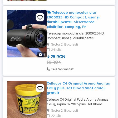
Telescop monocular clar
2000X25 HD Compact, ușor și
durabil pentru observarea
păsărilor, camping, Pr
Telescop monocular clar 2000X25 HD
Compact, ușor și durabil pentru
observarea păsărilor, camping, Livrare
Sector 2, Bucuresti
gratis in Bucuresti la Bucur Obor sau prin
24 iulie
curier. Telefon . Peste 5 produse din
4
25 RON
anunturi 10% reducere.
30 RON
Telefon validat
Cellucor C4 Original Aroma Ananas
198 g plus Hot Blood Shot cadou
gratuit
Cellucor C4 Original Pudra Aroma Ananas
198 g, expira 09 2026 plus Hot Blood
Shot, expira 09 2026, cadou gratuit.
Sector 2, Bucuresti
Predare personala.
22 iulie