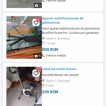
Telefon validat
1
Aparat multifuncțional de
1
gimnastica
Vând aparat multifuncțional de gimnastică
Bowflex Power Pro. Corzile sunt garantate
pe viață iar pentru celelalte piese cum ar fi
Sector 2, Bucuresti
franghiile metalice dispun de o rezerva.
12 iulie
Se pot lucra toate grupele de mușchi și
800 RON
când este strâns ocupa spațiu mic
Desfăcut complet necesita un spațiu de
Telefon validat
5
apx.2m in lungime ...
vând bicicletă fitness
1
bicicletă fitness de cameră
Sector 2, Bucuresti
9 iulie
200 RON