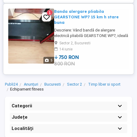
Banda alergare pliabila
1
GEARSTONE WP7 15 km h stare
buna
Descriere: Vând bandă de alergare
electrică pliabilă GEARSTONE WP7, ideală
pentru antrenamente acasă (mers sau
Sector 2, Bucuresti
alergare), în stare bună și perfect
14 iunie
funcțională. Viteză până la 15 km h Motor
750 RON
2.0 CP Pliabilă economisește spațiu Ecran
5
800 RON
LCD + telecomandă Afișează: timp,
distanță, calorii, viteză Suportă ...
Publi24
Anunțuri
Bucuresti
Sector 2
Timp liber si sport
Echipament fitness
Categorii
Județe
Localități