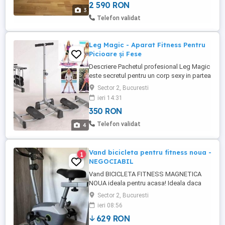
2 590 RON
cea reală datorită sistemului hibrid de
3
rezistență. Preț 2590 lei negociabil
Telefon validat
Ridicare București sector 2 Rog ...
Leg Magic - Aparat Fitness Pentru
Picioare și Fese
Descriere Pachetul profesional Leg Magic
este secretul pentru un corp sexy in partea
inferioară, picioare bine definite și
Sector 2, Bucuresti
armonioase. Cu ședințe de doar 60 de
ieri 14:31
secunde chiar si într-o zi foarte
350 RON
aglomerata Leg Magic poate să creeze
efecte uimitoare. Leg Magic este ușor de
Telefon validat
4
folosit, eficient, rapid si ...
Vand bicicleta pentru fitness noua -
1
NEGOCIABIL
Vand BICICLETA FITNESS MAGNETICA
NOUA ideala pentru acasa! Ideala daca
vrei sa faci miscare acasa fara sa mergi la
Sector 2, Bucuresti
sala! Vand bicicleta fitness magnetica, din
ieri 08:56
otel, noua, perfecta pentru antrenamente
629 RON
acasa, slabit sau intretinere. Silentioasa,