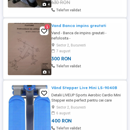
630 RON
stabila si usor de folosit potrivita pentru
4
orice nivel. Avantaje ...
Telefon validat
Vand Banca impins greutati
1
Vand - Banca de impins greutati -
nefolosita -
Sector 2, Bucuresti
7 august
300 RON
Telefon validat
1
Vând Stepper Live Mini LS-9040B
Detalii LIVEUP Sports Aerobic Cardio Mini
Stepper este perfect pentru cei care
visează să scape de excesul de greutate
Sector 2, Bucuresti
și să-și facă silueta mai zveltă și mai
6 august
atractivă. În plus, cursurile regulate pe
400 RON
acest simulator contribuie la
îmbunătățirea activității sistemului
Telefon validat