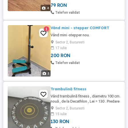
79 RON
4
Telefon validat
Vând mini - stepper COMFORT
1
Vând mini -stepper nou.
Sector 2, Bucuresti
17 iulie
200 RON
Telefon validat
3
Trambulină fitness
Vând trambulină fitness , diametru 100 cm.
nouă , de la Decathlon , Lei = 130 . Predare
personală în București .
Sector 2, Bucuresti
15 iulie
130 RON