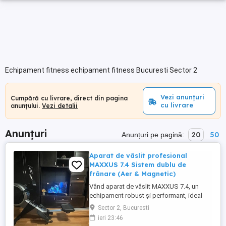
Echipament fitness echipament fitness Bucuresti Sector 2
Vezi anunțuri
Cumpără cu livrare, direct din pagina
cu livrare
anunțului.
Vezi detalii
Anunțuri
20
50
Anunțuri pe pagină:
Aparat de vâslit profesional
MAXXUS 7.4 Sistem dublu de
frânare (Aer & Magnetic)
Vând aparat de vâslit MAXXUS 7.4, un
echipament robust și performant, ideal
pentru antrenamente cardio și de forță
Sector 2, Bucuresti
acasă. Este un model de top care oferă o
ieri 23:46
experiență de vâslit foarte apropiată de