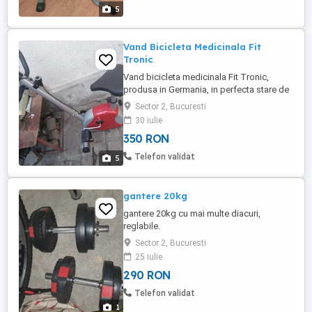
5
Vand Bicicleta Medicinala Fit
Tronic
Vand bicicleta medicinala Fit Tronic,
produsa in Germania, in perfecta stare de
functionare. Bicicleta medicinala este
Sector 2, Bucuresti
noua. Pret 350 RON, negociabil.
30 iulie
350 RON
Telefon validat
5
gantere 20kg
gantere 20kg cu mai multe diacuri,
reglabile.
Sector 2, Bucuresti
25 iulie
290 RON
Telefon validat
1