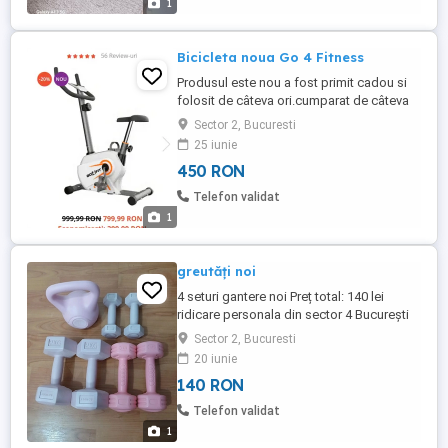
1
Bicicleta noua Go 4 Fitness
Produsul este nou a fost primit cadou si
folosit de câteva ori.cumparat de câteva
luni. Pret de nou 799 lei pret vanzare 450
Sector 2, Bucuresti
lei.
25 iunie
450 RON
Telefon validat
1
greutăți noi
4 seturi gantere noi Preț total: 140 lei
ridicare personala din sector 4 București
Sector 2, Bucuresti
20 iunie
140 RON
Telefon validat
1