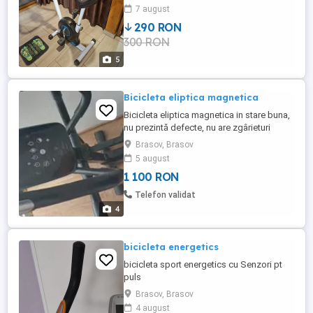
7 august
290 RON
300 RON
5
Bicicleta eliptica magnetica
Bicicleta eliptica magnetica in stare buna,
nu prezintă defecte, nu are zgârieturi
piese lipsa sau rupte. Are multiple
Brasov, Brasov
programe de lucru. Computer cu afisaj ce
5 august
indică: timp, distanta, calorii, puls, viteza,
1 100 RON
se poate conecta la telefon prin
bluetooth, are suport bidon apa, suport
Telefon validat
telefon. NU NECESITĂ ...
4
bicicleta energetics
bicicleta sport energetics cu Senzori pt
puls
Brasov, Brasov
4 august