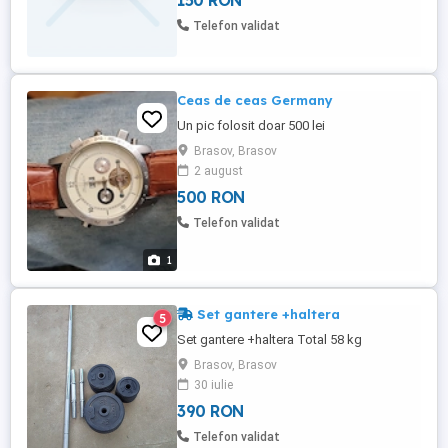
150 RON
pedalareîn 8 trepte. Preț nou = 500lei
Telefon validat
Ceas de ceas Germany
Un pic folosit doar 500 lei
Brasov, Brasov
2 august
500 RON
Telefon validat
1
Set gantere +haltera
5
Set gantere +haltera Total 58 kg
Brasov, Brasov
30 iulie
390 RON
Telefon validat