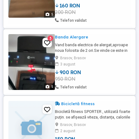
182 122 cm Grosime: 6 mm Suprafață din
160 RON
plută naturală confortabilă, igienică și cu
200 RON
aderență excelentă Bază din cauciuc
5
natural antiderapant Ideală ...
Telefon validat
Banda Alergare
3
Vand banda electrica de alergat,aproape
noua folosita de 2 ori.Se vinde ce este in
poze,fara defecte.Pret 900 lei.Noua a fost
Brasov, Brasov
1600
3 august
900 RON
950 RON
5
Telefon validat
Bicicletă fitness
Bicicletă fitness SPORTER , utilizată foarte
puțin. se afișează viteza, distanța, caloriile
și timpul. Construcția este robustă, cu
Brasov, Brasov
reglajul scaunului pe înălțime. asigură
2 august
reglarea intensității rezistenței la