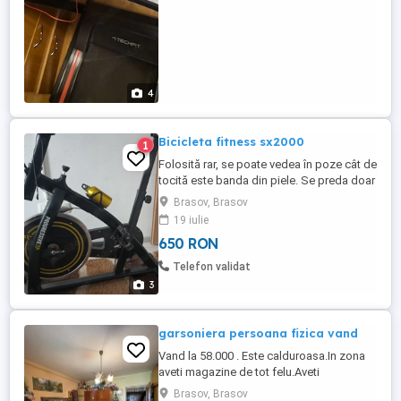
4
Bicicleta fitness sx2000
1
Folosită rar, se poate vedea în poze cât de
tocită este banda din piele. Se preda doar
personal în Brașov. Sa ajustabila in 4
Brasov, Brasov
directii (fata, spate, sus, jos) Ghidon
19 iulie
ajustabil in 2 directii (sus, jos) Bidon
650 RON
aluminiu si suport bidon Ajustare
planeitate Greutate maxima utilizator: 120
Telefon validat
kg Greutate : ...
3
garsoniera persoana fizica vand
Vand la 58.000 . Este calduroasa.In zona
aveti magazine de tot felu.Aveti
piată,scoli,liceu,gradinită.Aveti magazine
Brasov, Brasov