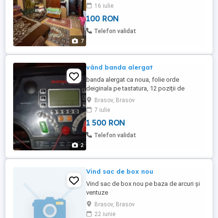
mari carefour,kauflan,LIDL. Intretinerea
16 iulie
este foarte mica.Pt vizionare va rog sa imi
100 RON
lasati mesaj.Sunt persoana fizica.
Telefon validat
7
vând banda alergat
banda alergat ca noua, folie orde
deiginala pe tastatura, 12 poziții de
inclinare 12 viteze, Energie Fit Luxury
Brasov, Brasov
7 iulie
1 500 RON
Telefon validat
2
Vind sac de box nou
Vind sac de box nou pe baza de arcuri și
ventuze
Brasov, Brasov
22 iunie