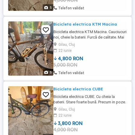
4,000 RON
5
Telefon validat
Bicicleta electrica KTM Macina
Bicicleta electrica KTM Macina. Cauciucuri
noi, cheie la baterii. Furcă de calitate. Mai
multe detalii si alte poze si filmari la
Gilau, Cluj
telefon.
22 iunie
4,800 RON
5,000 RON
5
Telefon validat
Bicicleta electrica CUBE
Bicicleta electrica CUBE. Cu cheia la
baterii. Stare foarte bună. Precum in poze.
Mai multe informații si alte poze la telefon.
Gilau, Cluj
22 iunie
3,800 RON
4,000 RON