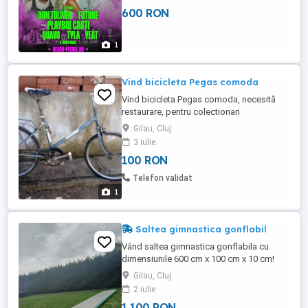
600 RON
1
Vind bicicleta Pegas comoda
Vind bicicleta Pegas comoda, necesită
restaurare, pentru colectionari
Gilau, Cluj
3 iulie
100 RON
Telefon validat
1
Saltea gimnastica gonflabil
Vând saltea gimnastica gonflabila cu
dimensiunile 600 cm x 100 cm x 10 cm!
Salteaua este puțin folosită, nu prezintă
Gilau, Cluj
defecte! Materialul este PVC de înaltă
2 iulie
densitate, antiderapantă și impermeabilă!
1 100 RON