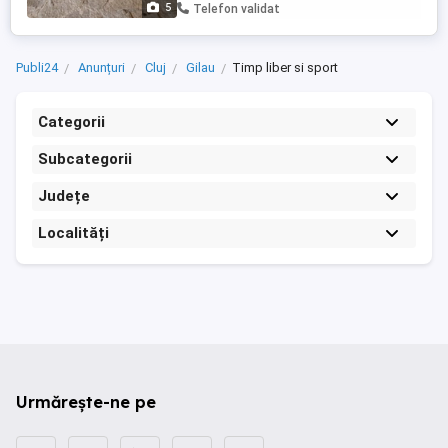
5
Telefon validat
Publi24
Anunțuri
Cluj
Gilau
Timp liber si sport
Categorii
Subcategorii
Județe
Localități
Urmărește-ne pe