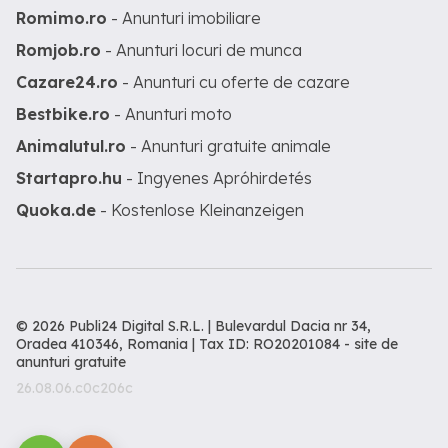
Romimo.ro
- Anunturi imobiliare
Romjob.ro
- Anunturi locuri de munca
Cazare24.ro
- Anunturi cu oferte de cazare
Bestbike.ro
- Anunturi moto
Animalutul.ro
- Anunturi gratuite animale
Startapro.hu
- Ingyenes Apróhirdetés
Quoka.de
- Kostenlose Kleinanzeigen
© 2026 Publi24 Digital S.R.L. | Bulevardul Dacia nr 34,
Oradea 410346, Romania | Tax ID: RO20201084 -
site de
anunturi gratuite
26.08.06.c0c206c