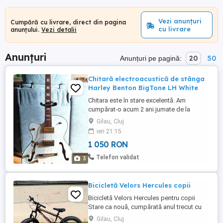
Vezi anunțuri
Cumpără cu livrare, direct din pagina
cu livrare
anunțului.
Vezi detalii
Anunțuri
20
50
Anunțuri pe pagină:
Chitară electroacustică de stânga
Harley Benton BigTone LH White
Chitara este în stare excelentă. Am
cumpărat-o acum 2 ani jumate de la
Thomman și am folosit-o doar în casă.
Gilau, Cluj
Prețul este ușor negociabil.
ieri 21:15
1 050 RON
Telefon validat
3
Bicicletă Velors Hercules copii
Bicicletă Velors Hercules pentru copii
Stare ca nouă, cumpărată anul trecut cu
1250 lei Frâne disc față spate 7 viteze ,
Gilau, Cluj